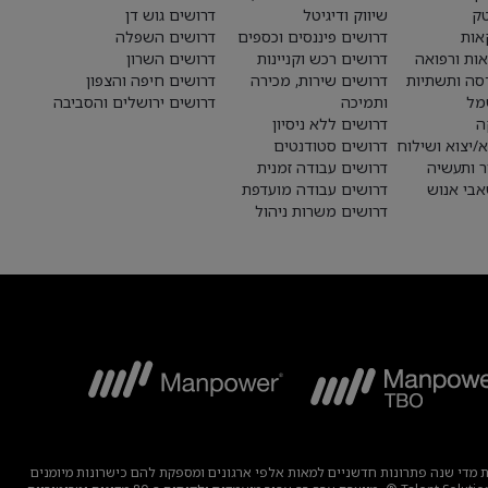
טק
שיווק ודיגיטל
דרושים גוש דן
אות
דרושים פיננסים וכספים
דרושים השפלה
אות ורפואה
דרושים רכש וקניינות
דרושים השרון
סה ותשתיות
דרושים שירות, מכירה
דרושים חיפה והצפון
מל
ותמיכה
דרושים ירושלים והסביבה
ה
דרושים ללא ניסיון
א/יצוא ושילוח
דרושים סטודנטים
ר ותעשיה
דרושים עבודה זמנית
בי אנוש
דרושים עבודה מועדפת
דרושים משרות ניהול
בוצה מפתחת מדי שנה פתרונות חדשניים למאות אלפי ארגונים ומספקת להם כישרונות מיומנים