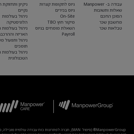
עבודה ב- Manpower
גיוס לתקופות קצרות
ניקיון ותחזוקת 
שאלות ותשובות
גיוס בכירים
נקיים
הסוכן החכם
On-Site
ניהול בעולמות
מחשבון שכר
מיקור חוץ TBO
הלוגיסטיקה
טבלאות שכר
השאלת מומחים בגיוס
ניהול בעולמות הי
Payroll
האריזה וההרכבה
ניהול ותפעול מע
תומכים
ניהול בעולמות 
הטכנולוגית
ManpowerGroup® (סימול: MAN), חברה לפתרונות כוח 