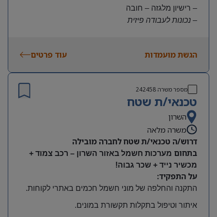
– רישיון מלגזה – חובה
– נכונות לעבודה פיזית
– נכונות להגעה עצמאית
היקף משרה:
הגשת מועמדות
עוד פרטים
משרה מלאה | ימים א-ה | 6:30-15:30
תנאים:
שכר גבוה
מספר משרה
242458
קרן השתלמות ובונוסים
טכנאי/ת שטח
עובד חברה מהיום הראשון
מיקום: חדרה
השרון
משרה מלאה
דרוש/ה טכנאי/ת שטח לחברה מובילה
בתחום
מערכות חשמל באזור השרון – רכב צמוד +
מכשיר נייד + שכר גבוה!
על התפקיד:
התקנה והחלפה של מוני חשמל חכמים באתרי לקוחות
.
איתור וטיפול בתקלות תקשורת במונים
.