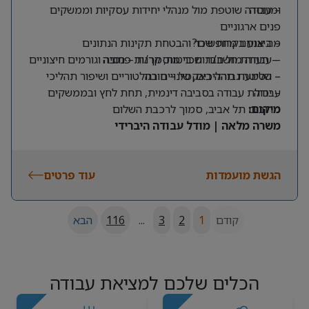
ומנוסה
– עבודה שוטפת מול מנהלי יחידות עסקיות וממשקים
פנים ארגוניים
מה אנחנו מחפשים?
– ביצוע בקרות שכר והבטחת תקינות הנתונים
– תעודת חשב/ת שכר מוסמך/ת – חובה
– עבודה מול חברות ביטוח, קרנות פנסיה וגורמים חיצוניים
– שליטה גבוהה באקסל – חובה
– הטמעת תהליכים, שינויים רגולטוריים ושיפור תהליכי
עבודה
– יכולת עבודה בסביבה דינמית, תחת לחץ ובממשקים
מרובים
מיקום:
תל אביב, סמוך לרכבת השלום
משרה מלאה | מודל עבודה היברידי
הגשת מועמדות
עוד פרטים
קודם
1
2
3
...
116
הבא
הכלים שלכם למציאת עבודה