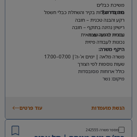
משיכת כבלים
התקנת תעלות בקיר והשחלת כבלי חשמל
מה נדרש?
רקע והבנה טכנית – חובה
רישיון נהיגה בתוקף – חובה
עברית ברמה טובה
נכונות להגעה עצמאית
נכונות לעבודה פיזית
היקף משרה:
משרה מלאה | ימים א’-ה’| 07:00–17:00
שעות נוספות לפי הצורך
כולל ארוחות מסובסדות
מיקום: נשר
הגשת מועמדות
עוד פרטים
מספר משרה
242555