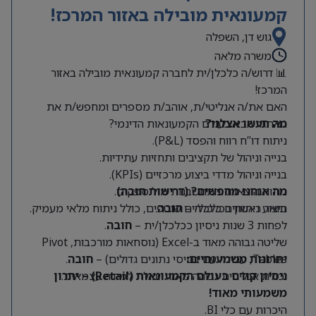
קמעונאית מובילה באזור המרכז!
גוש דן, השפלה
משרה מלאה
📊 דרוש/ה כלכלן/ית לחברה קמעונאית מובילה באזור
המרכז!
האם את/ה אנליטי/ת, אוהב/ת מספרים ומחפש/ת את
מה תעשו אצלנו?
האתגר הבא בעולם הקמעונאות הדינמי?
ניתוח דו”ח רווח והפסד (P&L).
בנייה וניהול של תקציבים ותחזיות עתידיות.
בנייה וניהול מדדי ביצוע מרכזיים (KPIs).
מה אנחנו מחפשים? (דרישות חובה)
ניתוח הוצאות והתחשבנות מול ספקים.
תואר ראשון בכלכלה –
חובה
.
ביצוע ניתוחים כלכליים שוטפים, כולל ניתוח מלאי מעמיק.
לפחות 3 שנות ניסיון ככלכלן/ית –
חובה
.
שליטה גבוהה מאוד ב-Excel (נוסחאות מורכבות, Pivot
Tables, עבודה עם בסיסי נתונים גדולים) –
יתרונות משמעותיים:
חובה
.
יכולת אנליטית גבוהה מאוד ויכולת למידה עצמאית.
ניסיון קודם בעולם הקמעונאות (Retail) – יתרון
משמעותי מאוד!
היכרות עם כלי BI.