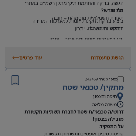
הגשה, בדיקה והחתמת תיקי מתקן רשמיים באתרי
הלקוח
.
מה נדרש?
תעודת חשמלאי/ת מוסמך/ת
–
חובה
ביצוע בדיקות תקינות יזומות למערכות המדידה
והתקשורת בשטח
.
הנדסאי/ת חשמל
–
יתרון
ידע במערכות מונים ומחשבים
–
יתרון
יכולת עמידה בלחץ ונכונות לעבודה מאומצת
הגשת מועמדות
עוד פרטים
היקף משרה:
משרה מלאה | ימים: א’-ה’ | שעות: 8:00–17:00
תנאים:
מספר משרה
242489
רכב צמוד וטלפון סלולרי
מתקין/ טכנאי שטח
שכר גבוה
חיפה והצפון
משרה מלאה
מיקום: קדימה צורן
דרוש/ה טכנאי/ת שטח לחברת תשתיות תקשורת
מובילה בצפון!
על התפקיד:
פריסת סיבים אופטיים ותשתיות תקשורת