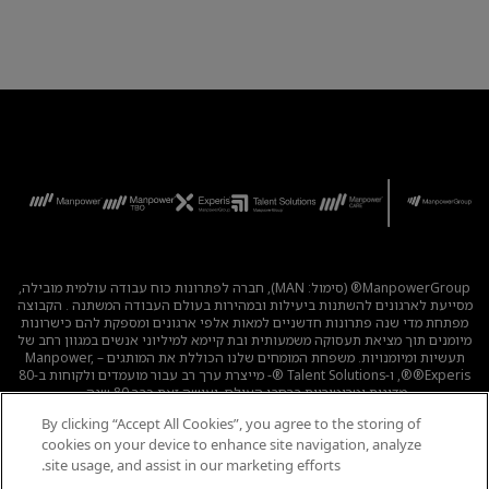
ManpowerGroup® (סימול: MAN), חברה לפתרונות כוח עבודה עולמית מובילה,
מסייעת לארגונים להשתנות ביעילות ובמהירות בעולם העבודה המשתנה . הקבוצה
מפתחת מדי שנה פתרונות חדשניים למאות אלפי ארגונים ומספקת להם כישרונות
מיומנים תוך מציאת תעסוקה משמעותית ובת קיימא למיליוני אנשים במגוון רחב של
תעשיות ומיומנויות. משפחת המומחים שלנו הכוללת את המותגים – Manpower,
®Experis®, ו-Talent Solutions ®- מייצרת ערך רב עבור מועמדים ולקוחות ב-80
מדינות וטריטוריות ברחבי העולם, ועושה זאת כבר 80 שנה.
By clicking “Accept All Cookies”, you agree to the storing of
לכל המשרות
|
מדיניות הפרטיות
|
תנאי השימוש
|
נגישות
|
cookies on your device to enhance site navigation, analyze
קוד אתי
|
מדיניות Cookie
site usage, and assist in our marketing efforts.