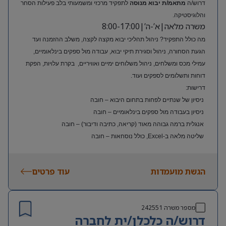
דרוש/ה
מתאמ/ת יבוא מנוסה
לתפקיד מרכזי ומשמעותי בלב פעילות הסחר
והלוגיסטיקה.
משרה מלאה|א’-ה’|8:00-17:00
מה כולל התפקיד? ניהול תהליכי יבוא מקצה לקצה, משלב ההזמנה ועד
הגעת הסחורה, ניהול וסגירת תיקי יבוא, עבודה מול ספקים בינלאומיים,
עמילי מכס ומשלחים, ניהול משלוחים ימיים ואוויריים, בקרת עלויות, הפקת
דוחות ותשלומים לספקים ועוד.
דרישות:
ניסיון של שנתיים לפחות בתחום היבוא – חובה
ניסיון בעבודה מול ספקים בינלאומיים – חובה
אנגלית ברמה גבוהה מאוד (קריאה, כתיבה ודיבור) – חובה
שליטה מלאה ב-Excel, כולל נוסחאות – חובה
ניסיון בעולם האופנה או הריטייל – יתרון משמעותי
הגשת מועמדות
עוד פרטים
מספר משרה
242551
דרוש/ה כלכלן/ית לחברה