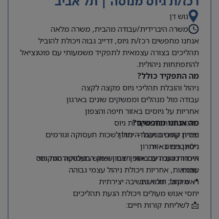
רכז/ת גיוס מנוסה | תל אביב
גוש דן
משרה היברידית/עבודה מהבית, משרה מלאה
אנחנו מחפשים רכז/ת גיוס, דרייב גבוה ויכולת להוביל
תהליכים בצורה עצמאית לתפקיד משמעותי עם פוטנציאל
להתפתחות ניהולית.
מה התפקיד כולל?
ניהול והובלת תהליכי גיוס מקצה לקצה
עבודה מול מנהלים וממשקים שונים בארגון
אחריות על גיוסים באזור חיפה והצפון
מה אנחנו מחפשים?
פיתוח והרחבת מקורות גיוס
ניסיון קודם בניהול – יתרון
יצירת קשרים ועבודה מול לשכות תעסוקה וגורמים
רלוונטיים באזור
ניסיון בגיוס – יתרון
היכרות טובה עם אזור הצפון ושוק התעסוקה המקומי
איתור מועמדים באופן יזום ושימוש בפלטפורמות גיוס
שונות
עצמאות, אחריות ויכולת ניהול עצמי גבוהה
📍 מיקום: תל אביב
ראש גדול, יוזמה וחשיבה יצירתית
יחסי אנוש מעולים ויכולת הנעת תהליכים
📩 לשליחת קורות חיים: