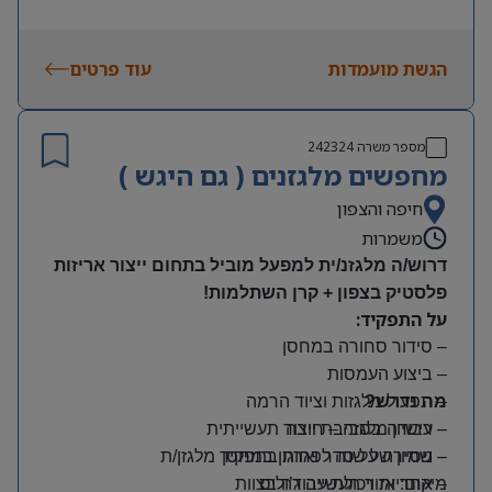
הגשת מועמדות
עוד פרטים
מספר משרה
242324
מחפשים מלגזנים ( גם היגש )
חיפה והצפון
משמרות
דרוש/ה מלגזנ/ית למפעל מוביל בתחום ייצור אריזות
פלסטיק בצפון + קרן השתלמות!
על התפקיד:
– סידור סחורה במחסן
– ביצוע העמסות
מה נדרש?
– תפעול מלגזות וציוד הרמה
– רישיון מלגזה – חובה
– עבודה בסביבת ייצור תעשייתית
– שמירה על סדר וארגון במחסן
– ניסיון של שנה לפחות בתפקיד מלגזן/ת
מיקום: אזור תעשייה ג’וליס
– אחריות ויכולת עבודה בצוות