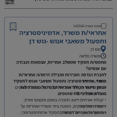
מספר משרה
242566
אחראי/ת משרד, אדמיניסטרציה
ותפעול משאבי אנוש -גוש דן
גוש דן
משרה מלאה
מחפש/ת תפקיד שמשלב אחריות, עצמאות ועבודה
עם אנשים?
לחברת הנדסה ומכירות מובילה דרוש/ה אחראי/ת
תחומי אחריות:
משרד, אדמיניסטרציה ותפעול משאבי אנוש לתפקיד
מגוון ודינמי הכולל אחריות על ניהול המשרד לצד
• מתן שירות מקצועי ואיכותי לעובדי החברה ולממשקים
הובלת תהליכי HR שוטפים.
פנימיים וחיצוניים.
• קבלת אורחים וייצוג החברה באופן מקצועי ואדיב.
דרישות התפקיד:
• עבודה מול ספקים, הזמנת ציוד משרדי ואחריות על
התפעול השוטף של המשרד.
• ניסיון של שנתיים לפחות בתפקיד אדמיניסטרטיבי,