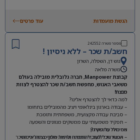
הגשת מועמדות
עוד פרטים
מספר משרה
242552
חשב/ת שכר – ללא ניסיון !
גוש דן, השפלה, השרון
משרה מלאה
קבוצת Manpower, חברה גלובלית מובילה בעולם
משאבי האנוש, מחפשת חשב/ת שכר להצטרף לצוות
מנצח!
למה כדאי לך להצטרף אלינו?
– עבודה בארגון בינלאומי ויציב מהמובילים בתחומו
– סביבת עבודה מקצועית, משפחתית ותומכת
– תפקיד משמעותי עם ממשקים מגוונים והשפעה
מה כולל התפקיד?
אמיתית על הארגון
– אפשרות ללמוד, להתפתח ולהיות חלק מצוות איכותי
– הכנת שכר לעובדי החברה וטיפול שוטף בתהליכי השכר