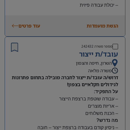
– יכולת עבודה פיזית
– נכונות להגעה עצמאית
היקף משרה:
הגשת מועמדות
עוד פרטים
משמרות:
בוקר 7:00-15:00 | צהריים 15:00-23:00 | לילה 23:00-
7:00
מספר משרה
242432
שעות נוספות לפי צורך
עובד/ת ייצור
תנאים:
סיבוס
השרון, חיפה והצפון
קרן השתלמות
משרה מלאה
דרוש/ה עובד/ת ייצור לחברה מובילה בתחום פתרונות
לגידולים חקלאיים בצפון!
על התפקיד:
– עבודה שוטפת ברצפת הייצור
– אריזת מוצרים
– הכנת משלוחים
מה נדרש?
– ניסיון קודם בעבודה ברצפת ייצור – חובה