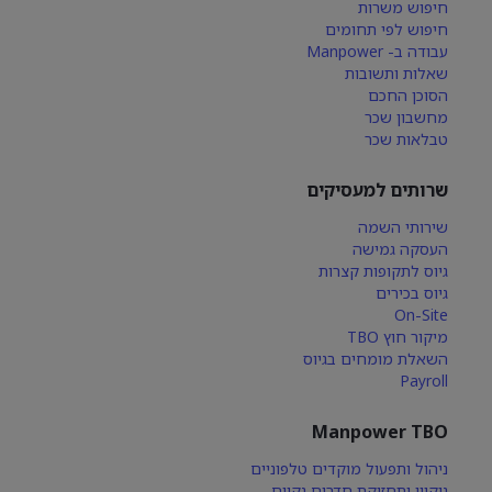
חיפוש משרות
חיפוש לפי תחומים
עבודה ב- Manpower
שאלות ותשובות
הסוכן החכם
מחשבון שכר
טבלאות שכר
שרותים למעסיקים
שירותי השמה
העסקה גמישה
גיוס לתקופות קצרות
גיוס בכירים
On-Site
מיקור חוץ TBO
השאלת מומחים בגיוס
Payroll
Manpower TBO
ניהול ותפעול מוקדים טלפוניים
ניקיון ותחזוקת חדרים נקיים