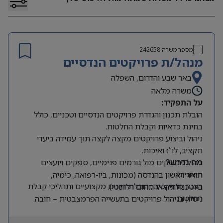
מספר משרה
242658
מנהל/ת פרויקטים הנדסיים
באר שבע והדרום, השפלה
משרה מלאה
על התפקיד:
הובלת תכנון והגדרת פרויקטים הנדסיים וטכניים, כולל
בחינת כדאיות וקבלת החלטות.
ניהול וביצוע פרויקטים מקצה לקצה תוך עמידה ביעדי
תקציב, לו”ז ואיכות.
ניהול ממשקים מול גורמים פנימיים, ספקים ויועצים
מה נדרש?
חיצוניים.
תואר ראשון בהנדסה (מכונות, ביו-רפואה, כימיה,
הצגת פרויקטים, הובלת דיונים מקצועיים ותהליכי קבלת
ביוטכנולוגיה או תחום רלוונטי).
החלטות.
ניסיון בניהול פרויקטים בתעשייה הפרמצבטית – חובה.
עבודה מול ועדות רכש והיגוי.
ניסיון בפרויקטים בסביבת חדרים נקיים ו/או בעולמות
השתתפות בכתיבת ותיעוד מסמכים הנדסיים ורגולטוריים:
המילוי האספטי – יתרון.