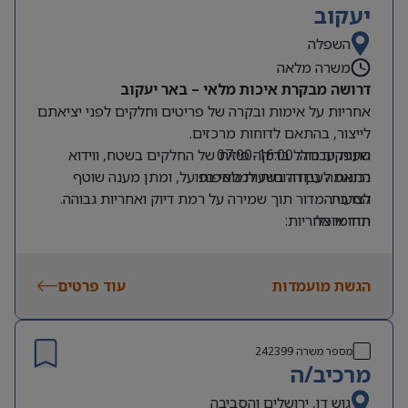
יעקוב
השפלה
משרה מלאה
דרושה מבקרת איכות מלאי – באר יעקוב
אחריות על אימות ובקרה של פריטים וחלקים לפני יציאתם
לייצור, בהתאם לדוחות מרכזים.
שעות עבודה: 07:00-16:00
התפקיד כולל בדיקה פיזית של החלקים בשטח, ווידוא
נכונות לעבודה בשעות נוספות
התאמה בין הדוחות למלאי בפועל, ומתן מענה שוטף
הסעות
לצרכי המדור תוך שמירה על רמת דיוק ואחריות גבוהה.
חדר אוכל
תחומי אחריות:
אימות זוודים ופריטים במדור המשלוחים
בקרה על חלקים על בסיס דוח מרכז
הגשת מועמדות
עבודה שוטפת מול ממשקים פנימיים במדור
עוד פרטים
כישורים ודרישות:
אחריות אישית גבוהה
דיוק, סדר ויכולת ירידה לפרטים
מספר משרה
242399
מרכיב/ה
ידע בסיסי בעבודה עם מחשב
תודעת שירות ויכולת עבודה בצוות
גוש דן, ירושלים והסביבה