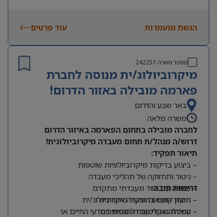
🕒 ראשון-חמישי 08:00-17:00, ימי שישי לסירוגין.
📍 מיקום: פארק לוגיסטי צריפין (דרך ת”א-רמלה).
🅿️ חניה חינם לעובדים.
הגשת מועמדות
עוד פרטים
מספר משרה
242251
מיקרוביולוג/ית מנוסה לחברת
פארמה מובילה באזור הדרום!
באר שבע והדרום
משרה מלאה
לחברה מובילה בתחום הפארמה באיזור הדרום
דרוש/ה מנהל/ת תחום מעבדה מיקרוביולוגית!
תיאור תפקיד:
– ביצוע בדיקות מיקרוביולוגיות שוטפות
– ניטור ותחזוקה של תהליכי מעבדה
דרישות חובה:
– עבודה עם ציוד מעבדתי מתקדם
– תיעוד תוצאות ובקרה איכותית
– ניסיון קודם בתפקיד מיקרוביולוג/ית
– עמידה בנהלי עבודה מחמירים
– השכלה אקדמית רלוונטית במדעי החיים או