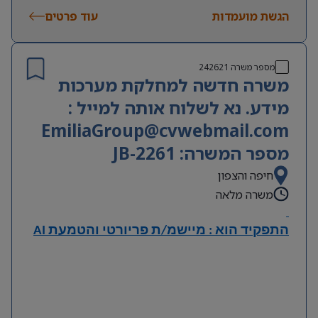
URS, IQ, OQ, DQ ו-CC.
הגשת מועמדות
עוד פרטים
היכרות עם תהליכי עבודה בתעשייה הפרמצבטית ודרישות
GMP.
ניסיון בניהול תקציבים, לוחות זמנים ותהליכי שינוי.
שליטה מלאה בעברית ובאנגלית – חובה.
מספר משרה
242621
משרה חדשה למחלקת מערכות
מידע. נא לשלוח אותה למייל :
EmiliaGroup@cvwebmail.com
מספר המשרה: JB-2261
חיפה והצפון
משרה מלאה
התפקיד הוא : מיישמ/ת פריורטי והטמעת
AI
תיאור
Priority
• מתן תמיכה שוטפת למשתמשי מערכת
.
• טיפול בתקלות, ניתוח בעיות ומתן פתרונות למשתמשי