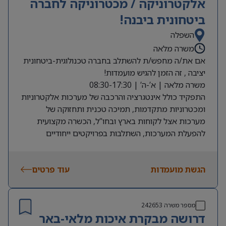
אלקטרוניקה / מכטרוניקה לחברה
ביטחונית ביבנה!
השפלה
משרה מלאה
אם את/ה מחפש/ת להשתלב בחברה טכנולוגית-ביטחונית
יציבה , זה הזמן להגיש מועמדות!
משרה מלאה | א’-ה’ | 08:30-17:30
התפקיד כולל אינטגרציה והרכבה של מערכות אלקטרוניות
ומכטרוניות מתקדמות, תמיכה טכנית ותחזוקה של
מערכות אצל לקוחות בארץ ובחו”ל, הכשרה מקצועית
להפעלת המערכות, השתלבות בפרויקטים ייחודיים
המשלבים אלקטרוניקה, מכניקה ועוד.
דרישות:
הגשת מועמדות
הנדסאי/ת אלקטרוניקה או מכטרוניקה – חובה
עוד פרטים
רישיון נהיגה – חובה
נכונות לכוננות והקפצות במקרי חירום אחת למספר
חודשים (בתגמול מוגדל)
מספר משרה
242653
דרושה מבקרת איכות מלאי-באר
מוכר כעבודה מועדפת לחיילים משוחררים