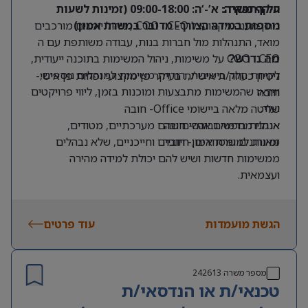
על התפקיד:
היקף משרה: א’-‘ה: 09:00-18:00 (זמינות לשעות
נוספות במידה הצורך- מדובר במשרת אמון)
מתן מענה מקצועי ל CEO ו COO , ניהול יומנים מורכבים
מואד, התנהלות מול חברות בנות, עבודה משותפת עם ה
CEO ו COO על משימות, ניהול המשימות בתוכנה ייעודית,
מה נדרש?
לקיחת חלק בישיבות, הורדת משימות למנהלים נוספים,
ניסיון כעוזר/ת אישי/ת בעיקר פן מקצועי ופחות פן אישי-
ווידאו שהמשימות מתבצעות ומוכנות בזמן, ליווי פרויקטים
חובה
ועוד.
שליטה מלאה ביישומי Office- חובה
אנגלית ברמה גבוהה- חובה
אנחנו מחפשים אנשים שהם מערכתיים, מטודים,
זמינות למשרת אמון- חובה
מאורגנים ומסודרים, חיוביים וחייכניים, שלא נבהלים
ממשימות חדשות ושיש להם יכולת למידה מהירה
ועצמאית.
הגשת מועמדות
עוד פרטים
מספר משרה
242613
טכנאי/ת או הנדסאי/ת