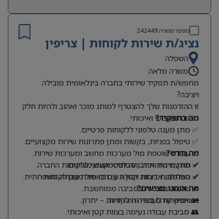
מספר משרה
242449
נציג/ת שירות לקוחות | צריפין
השפלה
משרה מלאה
מחפש/ת תפקיד שירותי בחברה בינלאומית מובילה
ויציבה?
זו ההזדמנות שלך להצטרף למותג מוכר ואהוב ולהיות חלק
מה בתפקיד?
מצוות מקצועי ואיכותי.
✅ מתן מענה טלפוני ללקוחות פרטיים.
✅ טיפול בפניות, בקשות ומתן פתרונות שירות מקצועיים.
מה נדרש?
✅ עבודה שוטפת מול מערכות מחשב ומערכות שירות.
✔ תודעת שירות גבוהה ויחסי אנוש מצוינים.
✅ מתן שירות אדיב, סבלני ומקצועי ללקוחות החברה.
✔ סבלנות, אדיבות ויכולת עבודה מול מגוון לקוחות.
✅ השתלבות בצוות קטן ונעים באווירת עבודה משפחתית.
מה אנחנו מציעים?
✔ שליטה בסיסית בסביבה ממוחשבת.
🏡 אפשרות לעבודה היברידית.
✔ ניסיון קודם בשירות לקוחות – יתרון.
👥 סביבת עבודה נעימה בצוות קטן ואיכותי.