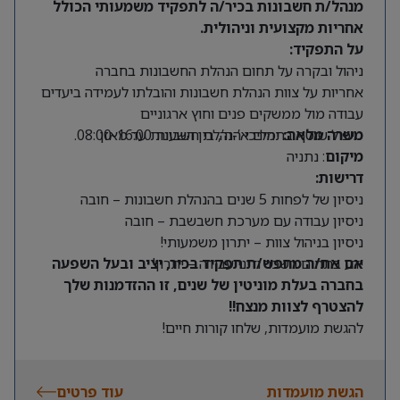
מנהל/ת חשבונות בכיר/ה לתפקיד משמעותי הכולל
אחריות מקצועית וניהולית.
על התפקיד:
ניהול ובקרה על תחום הנהלת החשבונות בחברה
אחריות על צוות הנהלת חשבונות והובלתו לעמידה ביעדים
עבודה מול ממשקים פנים וחוץ ארגוניים
משרה מלאה:
ימים א’-ה’, בין השעות 08:00-16:00.
טיפול שוטף בתהליכי הנהלת חשבונות עד מאזן
מיקום
: נתניה
דרישות:
ניסיון של לפחות 5 שנים בהנהלת חשבונות – חובה
ניסיון עבודה עם מערכת חשבשבת – חובה
ניסיון בניהול צוות – יתרון משמעותי!
ידע בתחום השכר ודיני עבודה – יתרון!
אם את/ה מחפש/ת תפקיד בכיר, יציב ובעל השפעה
בחברה בעלת מוניטין של שנים, זו ההזדמנות שלך
להצטרף לצוות מנצח!!
להגשת מועמדות, שלחו קורות חיים!
הגשת מועמדות
עוד פרטים