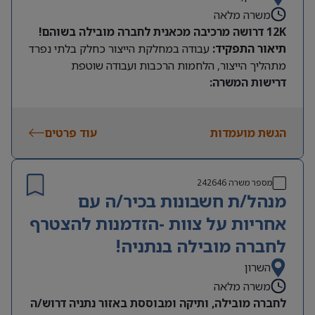
משרה מלאה
12K דרושה מרכיבה מכאנית לחברה מובילה בשוהם!
תיאור התפקיד:
עבודה במחלקת הייצור כחלק בלתי נפרד
מתהליך הייצור, הלחמות הרכבות ועבודה שוטפת
דרישות המשרה:
רקע טכני והבנה טכנית, כולל יכולת הלחמה וחיוויית
בסיסית טובה
הגשת מועמדות
עוד פרטים
מספר משרה
242646
מנהל/ת חשבונות בכיר/ה עם
אחריות על צוות -הזדמנות להצטרף
לחברה מובילה בנתניה!
השרון
משרה מלאה
לחברה מובילה, ותיקה ומבוססת באזור נתניה דרוש/ה