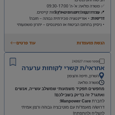
✅ משרה מלאה: א’-ה’ 09:30-17:00
📍 פתח תקווה, תוצרת הארץ 3
✅ עבודה עם לידים חמים ולקוחות קיימים.
דרישות:
• אוריינטציה מכירתית גבוהה – חובה!
• ניסיון בתחום הביטוח או הפיננסים – יתרון משמעותי
הגשת מועמדות
עוד פרטים
מספר משרה
242627
אחראי/ת קשרי לקוחות ערערה
השרון, חיפה והצפון
משרה מלאה
מחפשים תפקיד משמעותי שמשלב עשייה, אנשים
ואתגר? זה בדיוק בשבילכם
!
לחברת
Manpower Care
:
דרוש/ה מועמד/ת עם מוטיבציה גבוהה ורצון אמיתי
להצליח ולהתפתח
!