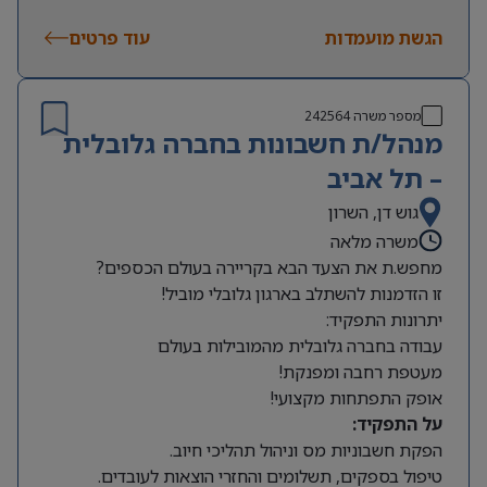
שעות עבודה:
משרה מלאה, א’-ה’, 8:00-16:00 (יום אחד
הגשת מועמדות
בשבוע עד 17:00). תורנות שישי אחת לחודש וחצי –
עוד פרטים
מהבית!
מספר משרה
242564
מנהל/ת חשבונות בחברה גלובלית
– תל אביב
גוש דן, השרון
משרה מלאה
מחפש.ת את הצעד הבא בקריירה בעולם הכספים?
זו הזדמנות להשתלב בארגון גלובלי מוביל!
יתרונות התפקיד:
עבודה בחברה גלובלית מהמובילות בעולם
מעטפת רחבה ומפנקת!
אופק התפתחות מקצועי!
על התפקיד:
הפקת חשבוניות מס וניהול תהליכי חיוב.
טיפול בספקים, תשלומים והחזרי הוצאות לעובדים.