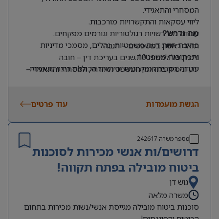
המסחרי והתאגידי.
ליווי עסקאות והתקשרויות מורכבות.
עבודה מול רשויות רגולטוריות וגורמים מפקחים.
מה נדרש?
כתיבת חוות דעת משפטיות, נהלים, מסמכי מדיניות
תואר ראשון במשפטים – חובה
ותכתובות משפטיות.
ניסיון של לפחות 10 שנים בעריכת דין – חובה
עבודה בסביבה מקצועית ודינמית הכוללת ריבוי משימות
ידע וניסיון בתחומי המשפט האזרחי, המסחרי והתאגידי –
ואתגרים.
חובה
אנגלית ברמה גבוהה מאוד – חובה
הגשת מועמדות
עוד פרטים
מספר משרה
242617
דרושים/ות אנשי מכירות לסוכנות
ביטוח מובילה בפתח תקווה!
גוש דן
משרה מלאה
סוכנות ביטוח מובילה מגייסת אנשי/נשות מכירות בתחום
הביטוח והפיננסים!