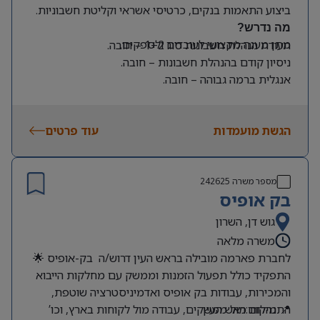
ביצוע התאמות בנקים, כרטיסי אשראי וקליטת חשבוניות.
מה נדרש?
מתן מענה מקצועי לעובדים ולספקים.
תעודת הנהלת חשבונות סוג 1+2 – חובה.
ניסיון קודם בהנהלת חשבונות – חובה.
אנגלית ברמה גבוהה – חובה.
ניסיון קודם בעבודה עם SAP Business One – יתרון.
סדר, דיוק, אחריות לצד יחסי אנוש מעולים.
הגשת מועמדות
עוד פרטים
מספר משרה
242625
בק אופיס
גוש דן, השרון
משרה מלאה
לחברת פארמה מובילה בראש העין דרוש/ה בק-אופיס 🌟
התפקיד כולל תפעול הזמנות וממשק עם מחלקות הייבוא
והמכירות, עבודות בק אופיס ואדמיניסטרציה שוטפת,
📍 מיקום:ראש העין
התנהלות מול ממשקים, עבודה מול לקוחות בארץ, וכו’