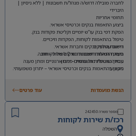
לחברה מובילה דרוש/ה מנהל/ת חשבונות | ללא ניסיון |
היברידי
תחומי אחריות
ביצוע התאמות בנקים וכרטיסי אשראי.
הפקת דפי בנק עו”ש יומיים וקליטת פקודות בנק.
טיפול בהתאמות לקוחות, הפקדות וזיכויים.
דרישות התפקיד
רישום עמלות בנקים וחברות אשראי.
תעודת הנהלת חשבונות סוג 2 לפחות – חובה.
ביצוע התאמות חשבונות שיקים של לקוחות.
ניסיון כמנהל/ת חשבונות – יתרון.
עבודה שוטפת מול גורמים פנים ארגוניים ומתן מענה
מקצועי.
ניסיון בהתאמות בנקים וכרטיסי אשראי – יתרון משמעותי.
ניסיון בעבודה עם SAP – יתרון.
הפקת דוחות ייעודיים בתחום הלקוחות והגבייה.
ניסיון בעבודה עם Credit Guard – יתרון.
טיפול והזרמת חשבוניות ספקים במערכת.
הגשת מועמדות
עוד פרטים
מספר משרה
242450
רכז/ת שירות לקוחות
השפלה