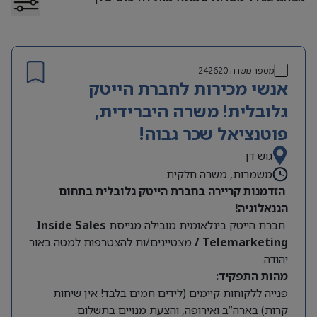
מספר משרה
242620
אנשי מכירות לחברת הייטק
גלובלית! משרה היברידית,
פוטנציאל שכר גבוה!
גוש דן
משמרות, משרה חלקית
הזדמנות קריירה בחברת הייטק גלובלית בתחום
הגנאלוגיה!
חברת הייטק בינלאומית מובילה מגייסת
Inside Sales
/ Telemarketing
מצטיינים/ות להצטרפות למטה באור
יהודה.
מהות התפקיד:
פנייה ללקוחות קיימים (לידים חמים בלבד! אין שיחות
קרות) בארה”ב ואירופה, והצעת מנויים בתשלום.