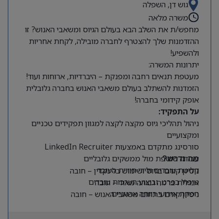
גוש דן, השפלה
משרה מלאה
מחפש/ת את השלב הבא בעולם הגיוס ומשאבי האנוש? זו
ההזדמנות שלך להצטרף לחברה מובילה, לקחת אחריות
ולהשפיע!
יתרונות המשרה:
מעטפת תנאים רחבה ומפנקת – היברדיות, ארוחות ועוד!
הזמדנות להשתלב בעולם משאבי האנוש בחברה גלובלית
אופק קידומי בחברה!
על התפקיד:
ניהול תהליכי גיוס מקצה לקצה למגוון תפקידים טכניים
ומקצועיים
סורסינג מתקדם באמצעות LinkedIn Recruiter
עבודה שוטפת מול ממשקים גלובליים
מה נדרש?
קליטת עובדים וליווי חוויית העובד
ניסיון קודם בגיוס ושימוש בלינקדין – חובה
טיפול בפרט, וביצוע הערכות עובדים
אנגלית ברמה גבוהה מאוד – חובה
הפקת אירועי רווחה ארגוניים
ניסיון קודם בתחום משאבי האנוש – חובה
יכולת עבודה עצמאית ויוזמה גבוהה לצד יחסי אנוש
מצוינים