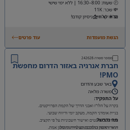
🕗 שעות: 8:00–16:30 | ללא ימי שישי
💸 שכר: 11K
שלחו קו”ח 📩
👩‍💻 לא חייב ניסיון קודם!
הגשת מועמדות
עוד פרטים
מספר משרה
242628
חברת אנרגיה באזור הדרום מחפשת
PMO!
באר שבע והדרום
משרה מלאה
על התפקיד:
בקרה על הלו”ז ואבני הדרך של הקמת הפרויקטים.
בניית אומדני הקמה, מעקב יומי ודיווח שבועי.
מה נדרש?
עבודה עם גאנטים ואישור חשבוניות על פי תקציב.
תואר ראשון בהנדסת תעשייה וניהול.
זיהוי והרמת דגלים בנוגע לחריגות בזמן אמת.