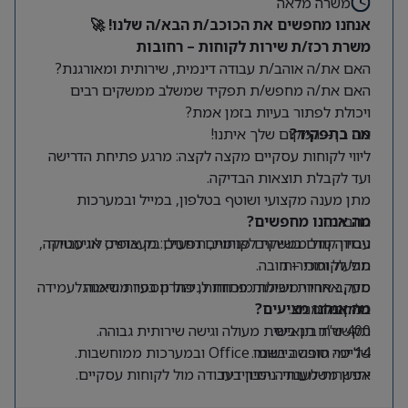
משרה מלאה
אנחנו מחפשים את הכוכב/ת הבא/ה שלנו! 🚀
משרת רכז/ת שירות לקוחות – רחובות
האם את/ה אוהב/ת עבודה דינמית, שירותית ומאורגנת?
האם את/ה מחפש/ת תפקיד שמשלב ממשקים רבים
ויכולת לפתור בעיות בזמן אמת?
מה בתפקיד?
אם כן – המקום שלך איתנו!
ליווי לקוחות עסקיים מקצה לקצה: מרגע פתיחת הדרישה
ועד לקבלת תוצאות הבדיקה.
מתן מענה מקצועי ושוטף בטלפון, במייל ובמערכות
החברה.
מה אנחנו מחפשים?
ניסיון קודם בשירות לקוחות, תפעול, בק אופיס או עבודה
עבודה מול ממשקים פנימיים רחבים: מעבדות, לוגיסטיקה,
תפעול ומכירות.
מול לקוחות – חובה.
סדר, אחריות ויכולת מוכחת לניהול מספר משימות
מעקב אחרי משימות פתוחות, פתרון בעיות ודאגה לעמידה
במקביל.
בלוחות זמנים.
מה אנחנו מציעים?
400 ש”ח תן ביס.
תקשורת בינאישית מעולה וגישה שירותית גבוהה.
14 ימי חופשה בשנה.
שליטה טובה ביישומי Office ובמערכות ממוחשבות.
יתרון משמעותי:
אפשרות לעבודה היברידית.
ניסיון בעבודה מול לקוחות עסקיים.
מיקום:
רחובות.