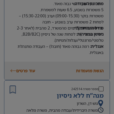
מתכונת העבודה:
מוצר בעל ערך רגשי גבוה מאוד.
5 משמרות בשבוע, 6.5 שעות למשמרת.
משמרות בוקר (09:00-15:30) וערב (15:30-22:00) –
לפחות 2 משמרות ערב בשבוע – חובה
מודל היברידי:
דרישות התפקיד:
3 ימים מהמשרד, 2 מהבית (לאחר 2-3
חודשי הכשרה).
ניסיון במכירות:
לפחות שנה של ניסיון (B2B/B2C,
טלפוני/פרונטלי/עגלות/חנויות).
אנגלית:
רמה גבוהה מאוד (חובה!) – העבודה מתנהלת
באנגלית.
שפות נוספות:
יתרון משמעותי.
זמינות:
תחילת הקורס ב14.9.2026
הגשת מועמדות
עוד פרטים
מספר משרה
242514
מנה”ח ללא ניסיון
גוש דן, השרון
משרה היברידית/עבודה מהבית, משרה מלאה