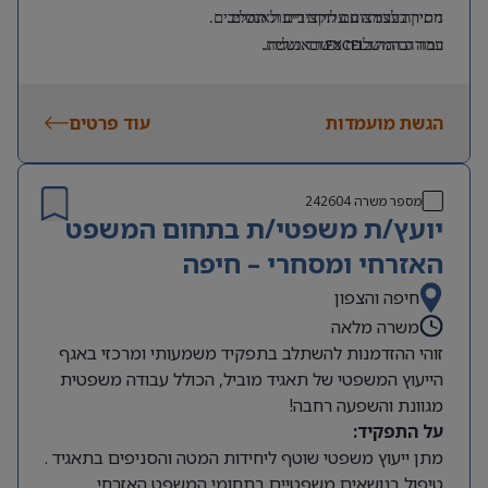
ניסיון בעבודה עם תקציבים וגאנטים.
חתירה לצמצום עלויות וייעול תהליכים.
רמה גבוהה ב
EXCEL
ובאנגלית.
עבודה המשלבת משרד ושטח.
ניסיון בפרויקטים בשטח/בתשתיות – יתרון.
הגשת מועמדות
עוד פרטים
מספר משרה
242604
יועץ/ת משפטי/ת בתחום המשפט
האזרחי ומסחרי – חיפה
חיפה והצפון
משרה מלאה
זוהי ההזדמנות להשתלב בתפקיד משמעותי ומרכזי באגף
הייעוץ המשפטי של תאגיד מוביל, הכולל עבודה משפטית
מגוונת והשפעה רחבה!
על התפקיד:
מתן ייעוץ משפטי שוטף ליחידות המטה והסניפים בתאגיד .
טיפול בנושאים משפטיים בתחומי המשפט האזרחי,