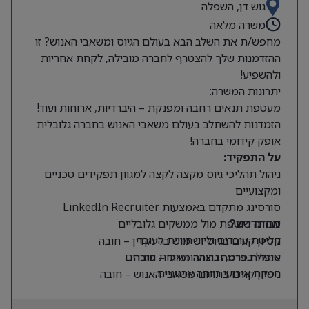
גוש דן, השפלה
משרה מלאה
מחפש/ת את השלב הבא בעולם הגיוס ומשאבי האנוש? זו
ההזדמנות שלך להצטרף לחברה מובילה, לקחת אחריות
ולהשפיע!
יתרונות המשרה:
מעטפת תנאים רחבה ומפנקת – היברדיות, ארוחות ועוד!
הזמדנות להשתלב בעולם משאבי האנוש בחברה גלובלית
אופק קידומי בחברה!
על התפקיד:
ניהול תהליכי גיוס מקצה לקצה למגוון תפקידים טכניים
ומקצועיים
סורסינג מתקדם באמצעות LinkedIn Recruiter
עבודה שוטפת מול ממשקים גלובליים
מה נדרש?
קליטת עובדים וליווי חוויית העובד
ניסיון קודם בגיוס ושימוש בלינקדין – חובה
טיפול בפרט, וביצוע הערכות עובדים
אנגלית ברמה גבוהה מאוד – חובה
הפקת אירועי רווחה ארגוניים
ניסיון קודם בתחום משאבי האנוש – חובה
יכולת עבודה עצמאית ויוזמה גבוהה לצד יחסי אנוש
מצוינים