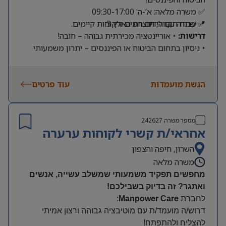
✅ משרה מלאה: א’-ה’ 09:30-17:00
📍 פתח תקווה, תוצרת הארץ 3
✅ עבודה עם לידים חמים ולקוחות קיימים.
דרישות:
• אוריינטציה מכירתית גבוהה – חובה!
• ניסיון בתחום הביטוח או הפיננסים – יתרון משמעותי
הגשת מועמדות
עוד פרטים
מספר משרה
242627
אחראי/ת קשרי לקוחות ערערה
השרון, חיפה והצפון
משרה מלאה
מחפשים תפקיד משמעותי שמשלב עשייה, אנשים
ואתגר? זה בדיוק בשבילכם
!
לחברת
Manpower Care
:
דרוש/ה מועמד/ת עם מוטיבציה גבוהה ורצון אמיתי
להצליח ולהתפתח
!