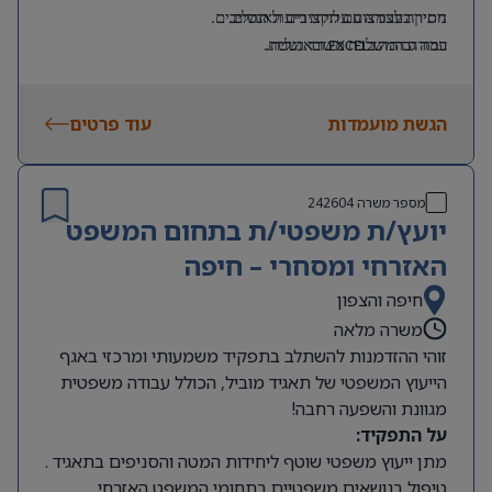
ניסיון בעבודה עם תקציבים וגאנטים.
חתירה לצמצום עלויות וייעול תהליכים.
רמה גבוהה ב
EXCEL
ובאנגלית.
עבודה המשלבת משרד ושטח.
ניסיון בפרויקטים בשטח/בתשתיות – יתרון.
הגשת מועמדות
עוד פרטים
מספר משרה
242604
יועץ/ת משפטי/ת בתחום המשפט
האזרחי ומסחרי – חיפה
חיפה והצפון
משרה מלאה
זוהי ההזדמנות להשתלב בתפקיד משמעותי ומרכזי באגף
הייעוץ המשפטי של תאגיד מוביל, הכולל עבודה משפטית
מגוונת והשפעה רחבה!
על התפקיד:
מתן ייעוץ משפטי שוטף ליחידות המטה והסניפים בתאגיד .
טיפול בנושאים משפטיים בתחומי המשפט האזרחי,