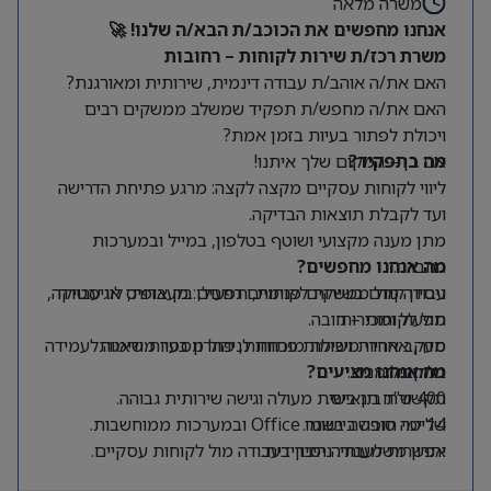
משרה מלאה
אנחנו מחפשים את הכוכב/ת הבא/ה שלנו! 🚀
משרת רכז/ת שירות לקוחות – רחובות
האם את/ה אוהב/ת עבודה דינמית, שירותית ומאורגנת?
האם את/ה מחפש/ת תפקיד שמשלב ממשקים רבים
ויכולת לפתור בעיות בזמן אמת?
מה בתפקיד?
אם כן – המקום שלך איתנו!
ליווי לקוחות עסקיים מקצה לקצה: מרגע פתיחת הדרישה
ועד לקבלת תוצאות הבדיקה.
מתן מענה מקצועי ושוטף בטלפון, במייל ובמערכות
החברה.
מה אנחנו מחפשים?
ניסיון קודם בשירות לקוחות, תפעול, בק אופיס או עבודה
עבודה מול ממשקים פנימיים רחבים: מעבדות, לוגיסטיקה,
תפעול ומכירות.
מול לקוחות – חובה.
סדר, אחריות ויכולת מוכחת לניהול מספר משימות
מעקב אחרי משימות פתוחות, פתרון בעיות ודאגה לעמידה
במקביל.
בלוחות זמנים.
מה אנחנו מציעים?
400 ש”ח תן ביס.
תקשורת בינאישית מעולה וגישה שירותית גבוהה.
14 ימי חופשה בשנה.
שליטה טובה ביישומי Office ובמערכות ממוחשבות.
יתרון משמעותי:
אפשרות לעבודה היברידית.
ניסיון בעבודה מול לקוחות עסקיים.
מיקום:
רחובות.