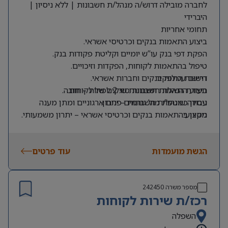
לחברה מובילה דרוש/ה מנהל/ת חשבונות | ללא ניסיון |
היברידי
תחומי אחריות
ביצוע התאמות בנקים וכרטיסי אשראי.
הפקת דפי בנק עו”ש יומיים וקליטת פקודות בנק.
טיפול בהתאמות לקוחות, הפקדות וזיכויים.
דרישות התפקיד
רישום עמלות בנקים וחברות אשראי.
תעודת הנהלת חשבונות סוג 2 לפחות – חובה.
ביצוע התאמות חשבונות שיקים של לקוחות.
ניסיון כמנהל/ת חשבונות – יתרון.
עבודה שוטפת מול גורמים פנים ארגוניים ומתן מענה
מקצועי.
ניסיון בהתאמות בנקים וכרטיסי אשראי – יתרון משמעותי.
ניסיון בעבודה עם SAP – יתרון.
הפקת דוחות ייעודיים בתחום הלקוחות והגבייה.
ניסיון בעבודה עם Credit Guard – יתרון.
טיפול והזרמת חשבוניות ספקים במערכת.
הגשת מועמדות
עוד פרטים
מספר משרה
242450
רכז/ת שירות לקוחות
השפלה