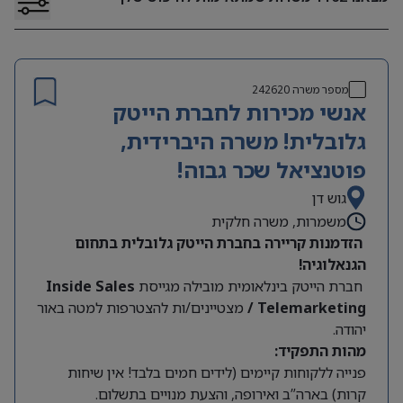
מספר משרה
242620
אנשי מכירות לחברת הייטק
גלובלית! משרה היברידית,
פוטנציאל שכר גבוה!
גוש דן
משמרות, משרה חלקית
הזדמנות קריירה בחברת הייטק גלובלית בתחום
הגנאלוגיה!
חברת הייטק בינלאומית מובילה מגייסת
Inside Sales
/ Telemarketing
מצטיינים/ות להצטרפות למטה באור
יהודה.
מהות התפקיד:
פנייה ללקוחות קיימים (לידים חמים בלבד! אין שיחות
קרות) בארה”ב ואירופה, והצעת מנויים בתשלום.