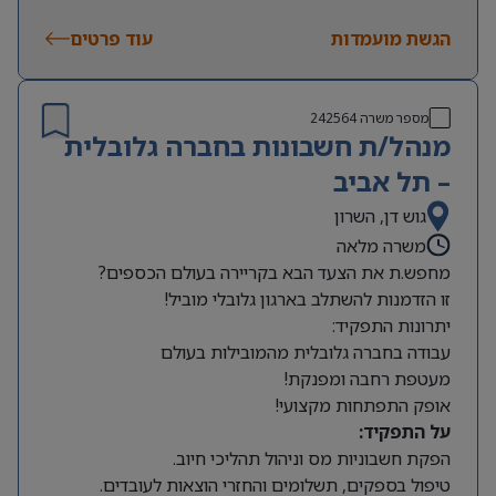
שעות עבודה:
משרה מלאה, א’-ה’, 8:00-16:00 (יום אחד
הגשת מועמדות
בשבוע עד 17:00). תורנות שישי אחת לחודש וחצי –
עוד פרטים
מהבית!
מספר משרה
242564
מנהל/ת חשבונות בחברה גלובלית
– תל אביב
גוש דן, השרון
משרה מלאה
מחפש.ת את הצעד הבא בקריירה בעולם הכספים?
זו הזדמנות להשתלב בארגון גלובלי מוביל!
יתרונות התפקיד:
עבודה בחברה גלובלית מהמובילות בעולם
מעטפת רחבה ומפנקת!
אופק התפתחות מקצועי!
על התפקיד:
הפקת חשבוניות מס וניהול תהליכי חיוב.
טיפול בספקים, תשלומים והחזרי הוצאות לעובדים.