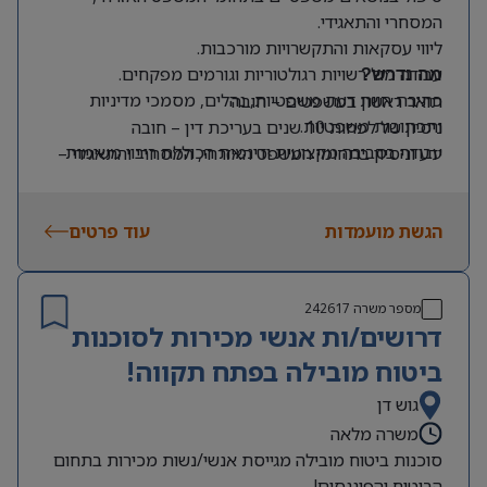
המסחרי והתאגידי.
ליווי עסקאות והתקשרויות מורכבות.
עבודה מול רשויות רגולטוריות וגורמים מפקחים.
מה נדרש?
כתיבת חוות דעת משפטיות, נהלים, מסמכי מדיניות
תואר ראשון במשפטים – חובה
ותכתובות משפטיות.
ניסיון של לפחות 10 שנים בעריכת דין – חובה
עבודה בסביבה מקצועית ודינמית הכוללת ריבוי משימות
ידע וניסיון בתחומי המשפט האזרחי, המסחרי והתאגידי –
ואתגרים.
חובה
אנגלית ברמה גבוהה מאוד – חובה
הגשת מועמדות
עוד פרטים
מספר משרה
242617
דרושים/ות אנשי מכירות לסוכנות
ביטוח מובילה בפתח תקווה!
גוש דן
משרה מלאה
סוכנות ביטוח מובילה מגייסת אנשי/נשות מכירות בתחום
הביטוח והפיננסים!