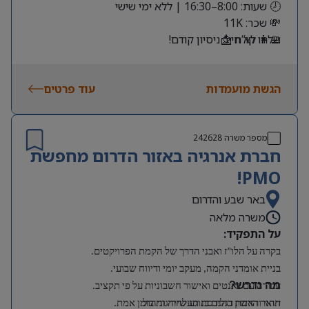
🕗 שעות: 8:00–16:30 | ללא ימי שישי
💸 שכר: 11K
שלחו קו”ח 📩
👩‍💻 לא חייב ניסיון קודם!
הגשת מועמדות
עוד פרטים
מספר משרה
242628
חברת אנרגיה באזור הדרום מחפשת
PMO!
באר שבע והדרום
משרה מלאה
על התפקיד:
בקרה על הלו”ז ואבני הדרך של הקמת הפרויקטים.
בניית אומדני הקמה, מעקב יומי ודיווח שבועי.
מה נדרש?
עבודה עם גאנטים ואישור חשבוניות על פי תקציב.
תואר ראשון בהנדסת תעשייה וניהול.
זיהוי והרמת דגלים בנוגע לחריגות בזמן אמת.