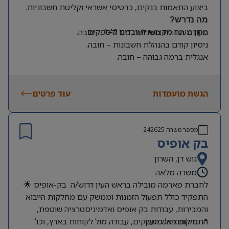
ביצוע התאמות בנקים, כרטיסי אשראי וקליטת חשבוניות.
מה נדרש?
מתן מענה מקצועי לעובדים ולספקים.
תעודת הנהלת חשבונות סוג 1+2 – חובה.
ניסיון קודם בהנהלת חשבונות – חובה.
אנגלית ברמה גבוהה – חובה.
ניסיון קודם בעבודה עם SAP Business One – יתרון.
סדר, דיוק, אחריות לצד יחסי אנוש מעולים.
הגשת מועמדות
עוד פרטים
מספר משרה
242625
בק אופיס
גוש דן, השרון
משרה מלאה
לחברת פארמה מובילה בראש העין דרוש/ה בק-אופיס 🌟
התפקיד כולל תפעול הזמנות וממשק עם מחלקות הייבוא
והמכירות, עבודות בק אופיס ואדמיניסטרציה שוטפת,
📍 מיקום:ראש העין
התנהלות מול ממשקים, עבודה מול לקוחות בארץ, וכו’