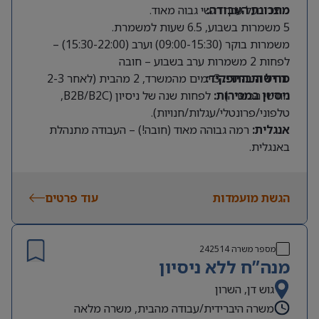
מתכונת העבודה:
מוצר בעל ערך רגשי גבוה מאוד.
5 משמרות בשבוע, 6.5 שעות למשמרת.
משמרות בוקר (09:00-15:30) וערב (15:30-22:00) –
לפחות 2 משמרות ערב בשבוע – חובה
מודל היברידי:
דרישות התפקיד:
3 ימים מהמשרד, 2 מהבית (לאחר 2-3
חודשי הכשרה).
ניסיון במכירות:
לפחות שנה של ניסיון (B2B/B2C,
טלפוני/פרונטלי/עגלות/חנויות).
אנגלית:
רמה גבוהה מאוד (חובה!) – העבודה מתנהלת
באנגלית.
שפות נוספות:
יתרון משמעותי.
זמינות:
תחילת הקורס ב14.9.2026
הגשת מועמדות
עוד פרטים
מספר משרה
242514
מנה”ח ללא ניסיון
גוש דן, השרון
משרה היברידית/עבודה מהבית, משרה מלאה