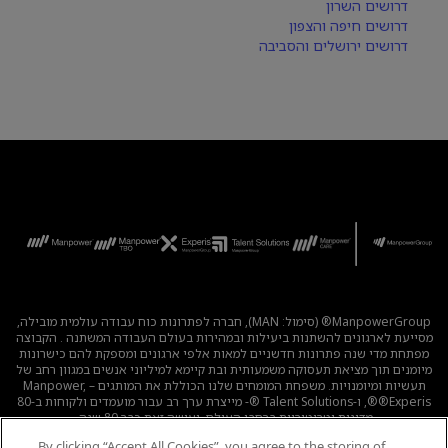
דרושים השרון
דרושים חיפה והצפון
דרושים ירושלים והסביבה
ManpowerGroup® (סימול: MAN), חברה לפתרונות כוח עבודה עולמית מובילה,
מסייעת לארגונים להשתנות ביעילות ובמהירות בעולם העבודה המשתנה . הקבוצה
מפתחת מדי שנה פתרונות חדשניים למאות אלפי ארגונים ומספקת להם כישרונות
מיומנים תוך מציאת תעסוקה משמעותית ובת קיימא למיליוני אנשים במגוון רחב של
תעשיות ומיומנויות. משפחת המומחים שלנו הכוללת את המותגים – Manpower,
®Experis®, ו-Talent Solutions ®- מייצרת ערך רב עבור מועמדים ולקוחות ב-80
מדינות וטריטוריות ברחבי העולם, ועושה זאת כבר 80 שנה.
By clicking “Accept All Cookies”, you agree to the storing of