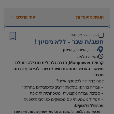
הגשת מועמדות
עוד פרטים
מספר משרה
242552
חשב/ת שכר – ללא ניסיון !
גוש דן, השפלה, השרון
משרה מלאה
קבוצת Manpower, חברה גלובלית מובילה בעולם
משאבי האנוש, מחפשת חשב/ת שכר להצטרף לצוות
מנצח!
למה כדאי לך להצטרף אלינו?
– עבודה בארגון בינלאומי ויציב מהמובילים בתחומו
– סביבת עבודה מקצועית, משפחתית ותומכת
– תפקיד משמעותי עם ממשקים מגוונים והשפעה
מה כולל התפקיד?
אמיתית על הארגון
– אפשרות ללמוד, להתפתח ולהיות חלק מצוות איכותי
– הכנת שכר לעובדי החברה וטיפול שוטף בתהליכי השכר