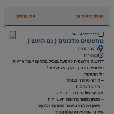
הגשת מועמדות
עוד פרטים
מספר משרה
242324
מחפשים מלגזנים ( גם היגש )
חיפה והצפון
משמרות
דרוש/ה מלגזנ/ית למפעל מוביל בתחום ייצור אריזות
פלסטיק בצפון + קרן השתלמות!
על התפקיד:
– סידור סחורה במחסן
– ביצוע העמסות
מה נדרש?
– תפעול מלגזות וציוד הרמה
– רישיון מלגזה – חובה
– עבודה בסביבת ייצור תעשייתית
– שמירה על סדר וארגון במחסן
– ניסיון של שנה לפחות בתפקיד מלגזן/ת
מיקום: אזור תעשייה ג’וליס
– אחריות ויכולת עבודה בצוות