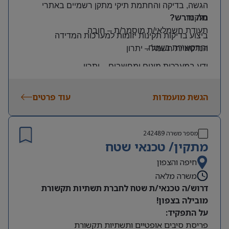
הגשה, בדיקה והחתמת תיקי מתקן רשמיים באתרי
הלקוח
.
מה נדרש?
תעודת חשמלאי/ת מוסמך/ת
–
חובה
ביצוע בדיקות תקינות יזומות למערכות המדידה
והתקשורת בשטח
.
הנדסאי/ת חשמל
–
יתרון
ידע במערכות מונים ומחשבים
–
יתרון
יכולת עמידה בלחץ ונכונות לעבודה מאומצת
הגשת מועמדות
עוד פרטים
היקף משרה:
משרה מלאה | ימים: א’-ה’ | שעות: 8:00–17:00
תנאים:
מספר משרה
242489
רכב צמוד וטלפון סלולרי
מתקין/ טכנאי שטח
שכר גבוה
חיפה והצפון
משרה מלאה
מיקום: קדימה צורן
דרוש/ה טכנאי/ת שטח לחברת תשתיות תקשורת
מובילה בצפון!
על התפקיד:
פריסת סיבים אופטיים ותשתיות תקשורת