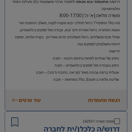
דרוש/ה
מתאמ/ת יבוא מנוסה
לתפקיד מרכזי ומשמעותי בלב פעילות הסחר
והלוגיסטיקה.
משרה מלאה|א’-ה’|8:00-17:00
מה כולל התפקיד? ניהול תהליכי יבוא מקצה לקצה, משלב ההזמנה ועד
הגעת הסחורה, ניהול וסגירת תיקי יבוא, עבודה מול ספקים בינלאומיים,
עמילי מכס ומשלחים, ניהול משלוחים ימיים ואוויריים, בקרת עלויות, הפקת
דוחות ותשלומים לספקים ועוד.
דרישות:
ניסיון של שנתיים לפחות בתחום היבוא – חובה
ניסיון בעבודה מול ספקים בינלאומיים – חובה
אנגלית ברמה גבוהה מאוד (קריאה, כתיבה ודיבור) – חובה
שליטה מלאה ב-Excel, כולל נוסחאות – חובה
ניסיון בעולם האופנה או הריטייל – יתרון משמעותי
הגשת מועמדות
עוד פרטים
מספר משרה
242551
דרוש/ה כלכלן/ית לחברה