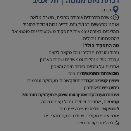
רכז/ת גיוס מנוסה | תל אביב
גוש דן
משרה היברידית/עבודה מהבית, משרה מלאה
אנחנו מחפשים רכז/ת גיוס, דרייב גבוה ויכולת להוביל
תהליכים בצורה עצמאית לתפקיד משמעותי עם פוטנציאל
להתפתחות ניהולית.
מה התפקיד כולל?
ניהול והובלת תהליכי גיוס מקצה לקצה
עבודה מול מנהלים וממשקים שונים בארגון
אחריות על גיוסים באזור חיפה והצפון
מה אנחנו מחפשים?
פיתוח והרחבת מקורות גיוס
ניסיון קודם בניהול – יתרון
יצירת קשרים ועבודה מול לשכות תעסוקה וגורמים
רלוונטיים באזור
ניסיון בגיוס – יתרון
היכרות טובה עם אזור הצפון ושוק התעסוקה המקומי
איתור מועמדים באופן יזום ושימוש בפלטפורמות גיוס
שונות
עצמאות, אחריות ויכולת ניהול עצמי גבוהה
📍 מיקום: תל אביב
ראש גדול, יוזמה וחשיבה יצירתית
יחסי אנוש מעולים ויכולת הנעת תהליכים
📩 לשליחת קורות חיים: