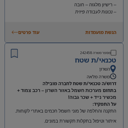
– רישיון מלגזה – חובה
– נכונות לעבודה פיזית
– נכונות להגעה עצמאית
היקף משרה:
הגשת מועמדות
עוד פרטים
משרה מלאה | ימים א-ה | 6:30-15:30
תנאים:
שכר גבוה
מספר משרה
242458
קרן השתלמות ובונוסים
טכנאי/ת שטח
עובד חברה מהיום הראשון
מיקום: חדרה
השרון
משרה מלאה
דרוש/ה טכנאי/ת שטח לחברה מובילה
בתחום
מערכות חשמל באזור השרון – רכב צמוד +
מכשיר נייד + שכר גבוה!
על התפקיד:
התקנה והחלפה של מוני חשמל חכמים באתרי לקוחות
.
איתור וטיפול בתקלות תקשורת במונים
.