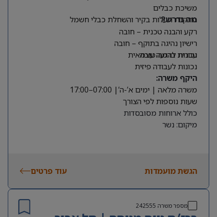
משיכת כבלים
התקנת תעלות בקיר והשחלת כבלי חשמל
מה נדרש?
רקע והבנה טכנית – חובה
רישיון נהיגה בתוקף – חובה
עברית ברמה טובה
נכונות להגעה עצמאית
נכונות לעבודה פיזית
היקף משרה:
משרה מלאה | ימים א’-ה’| 07:00–17:00
שעות נוספות לפי הצורך
כולל ארוחות מסובסדות
מיקום: נשר
הגשת מועמדות
עוד פרטים
מספר משרה
242555