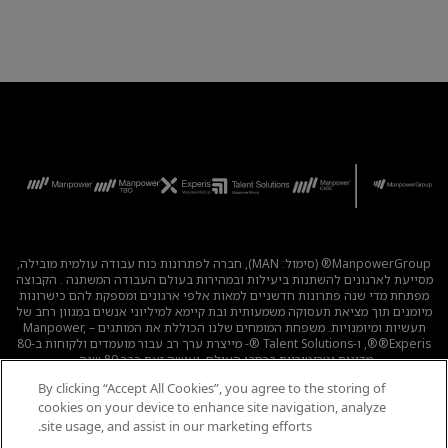
ManpowerGroup® (סימול: MAN), חברה לפתרונות כוח עבודה עולמית מובילה,
מסייעת לארגונים להשתנות ביעילות ובמהירות בעולם העבודה המשתנה . הקבוצה
מפתחת מדי שנה פתרונות חדשניים למאות אלפי ארגונים ומספקת להם כישרונות
מיומנים תוך מציאת תעסוקה משמעותית ובת קיימא למיליוני אנשים במגוון רחב של
תעשיות ומיומנויות. משפחת המומחים שלנו הכוללת את המותגים – Manpower,
®Experis®, ו-Talent Solutions ®- מייצרת ערך רב עבור מועמדים ולקוחות ב-80
מדינות וטריטוריות ברחבי העולם, ועושה זאת כבר 80 שנה.
By clicking “Accept All Cookies”, you agree to the storing of
לכל המשרות
|
מדיניות הפרטיות
|
תנאי השימוש
|
נגישות
|
cookies on your device to enhance site navigation, analyze
קוד אתי
|
מדיניות Cookie
site usage, and assist in our marketing efforts.