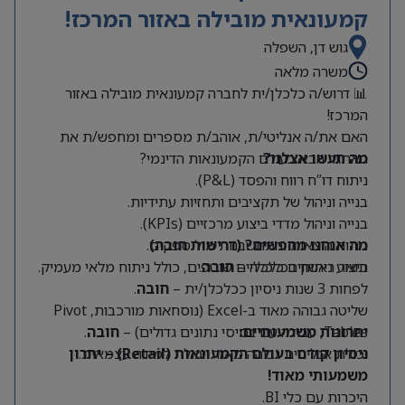
קמעונאית מובילה באזור המרכז!
גוש דן, השפלה
משרה מלאה
📊 דרוש/ה כלכלן/ית לחברה קמעונאית מובילה באזור
המרכז!
האם את/ה אנליטי/ת, אוהב/ת מספרים ומחפש/ת את
מה תעשו אצלנו?
האתגר הבא בעולם הקמעונאות הדינמי?
ניתוח דו”ח רווח והפסד (P&L).
בנייה וניהול של תקציבים ותחזיות עתידיות.
בנייה וניהול מדדי ביצוע מרכזיים (KPIs).
מה אנחנו מחפשים? (דרישות חובה)
ניתוח הוצאות והתחשבנות מול ספקים.
תואר ראשון בכלכלה –
חובה
.
ביצוע ניתוחים כלכליים שוטפים, כולל ניתוח מלאי מעמיק.
לפחות 3 שנות ניסיון ככלכלן/ית –
חובה
.
שליטה גבוהה מאוד ב-Excel (נוסחאות מורכבות, Pivot
Tables, עבודה עם בסיסי נתונים גדולים) –
יתרונות משמעותיים:
חובה
.
יכולת אנליטית גבוהה מאוד ויכולת למידה עצמאית.
ניסיון קודם בעולם הקמעונאות (Retail) – יתרון
משמעותי מאוד!
היכרות עם כלי BI.