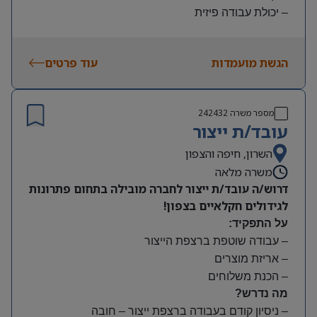
– יכולת עבודה פיזית
– נכונות להגעה עצמאית
היקף משרה:
הגשת מועמדות
עוד פרטים
משמרות:
בוקר 7:00-15:00 | צהריים 15:00-23:00 | לילה 23:00-
7:00
מספר משרה
242432
שעות נוספות לפי צורך
עובד/ת ייצור
תנאים:
סיבוס
השרון, חיפה והצפון
קרן השתלמות
משרה מלאה
דרוש/ה עובד/ת ייצור לחברה מובילה בתחום פתרונות
לגידולים חקלאיים בצפון!
על התפקיד:
– עבודה שוטפת ברצפת הייצור
– אריזת מוצרים
– הכנת משלוחים
מה נדרש?
– ניסיון קודם בעבודה ברצפת ייצור – חובה