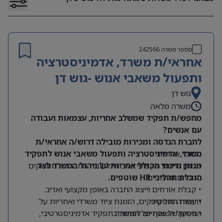
מספר משרה
242566
אחראי/ת משרד, אדמיניסטרציה
ותפעול משאבי אנוש -גוש דן
גוש דן
משרה מלאה
מחפש/ת תפקיד שמשלב אחריות, עצמאות ועבודה
עם אנשים?
לחברת הנדסה ומכירות מובילה דרוש/ה אחראי/ת
תחומי אחריות:
משרד, אדמיניסטרציה ותפעול משאבי אנוש לתפקיד
מגוון ודינמי הכולל אחריות על ניהול המשרד לצד
• מתן שירות מקצועי ואיכותי לעובדי החברה ולממשקים
הובלת תהליכי HR שוטפים.
פנימיים וחיצוניים.
• קבלת אורחים וייצוג החברה באופן מקצועי ואדיב.
דרישות התפקיד:
• עבודה מול ספקים, הזמנת ציוד משרדי ואחריות על
התפעול השוטף של המשרד.
• ניסיון של שנתיים לפחות בתפקיד אדמיניסטרטיבי,