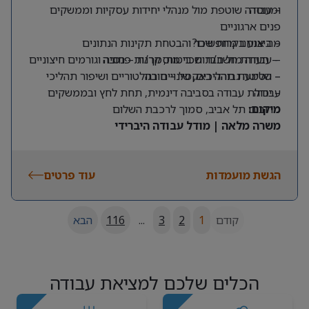
ומנוסה
– עבודה שוטפת מול מנהלי יחידות עסקיות וממשקים
פנים ארגוניים
מה אנחנו מחפשים?
– ביצוע בקרות שכר והבטחת תקינות הנתונים
– תעודת חשב/ת שכר מוסמך/ת – חובה
– עבודה מול חברות ביטוח, קרנות פנסיה וגורמים חיצוניים
– שליטה גבוהה באקסל – חובה
– הטמעת תהליכים, שינויים רגולטוריים ושיפור תהליכי
עבודה
– יכולת עבודה בסביבה דינמית, תחת לחץ ובממשקים
מרובים
מיקום:
תל אביב, סמוך לרכבת השלום
משרה מלאה | מודל עבודה היברידי
הגשת מועמדות
עוד פרטים
קודם
1
2
3
...
116
הבא
הכלים שלכם למציאת עבודה