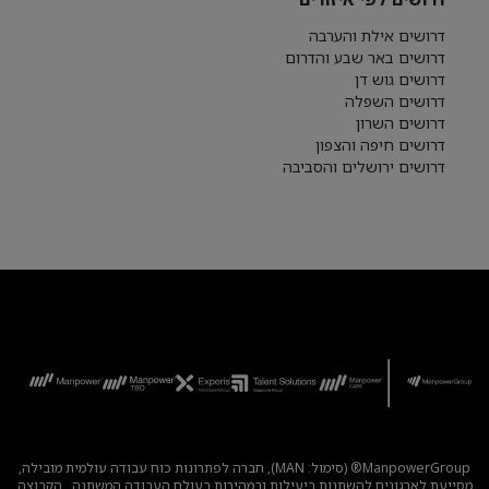
דרושים אילת והערבה
דרושים באר שבע והדרום
דרושים גוש דן
דרושים השפלה
דרושים השרון
דרושים חיפה והצפון
דרושים ירושלים והסביבה
ManpowerGroup® (סימול: MAN), חברה לפתרונות כוח עבודה עולמית מובילה,
מסייעת לארגונים להשתנות ביעילות ובמהירות בעולם העבודה המשתנה . הקבוצה