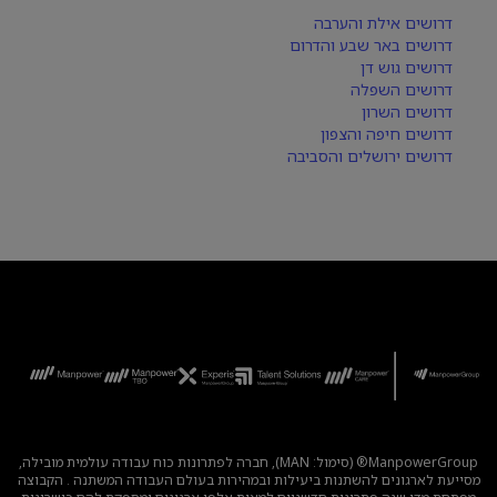
דרושים אילת והערבה
דרושים באר שבע והדרום
דרושים גוש דן
דרושים השפלה
דרושים השרון
דרושים חיפה והצפון
דרושים ירושלים והסביבה
ManpowerGroup® (סימול: MAN), חברה לפתרונות כוח עבודה עולמית מובילה,
מסייעת לארגונים להשתנות ביעילות ובמהירות בעולם העבודה המשתנה . הקבוצה