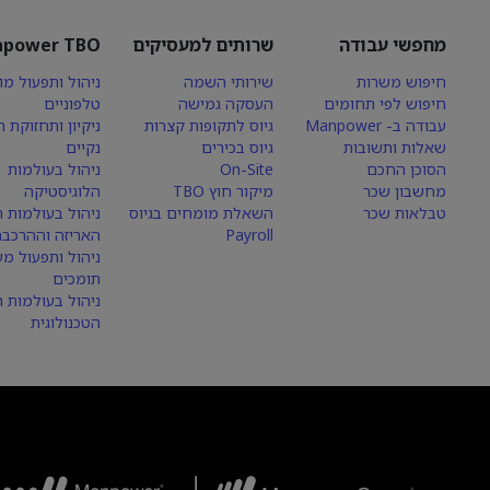
מחפשי עבודה
שרותים למעסיקים
power TBO
חיפוש משרות
שירותי השמה
ניהול ותפעול מו
חיפוש לפי תחומים
העסקה גמישה
טלפוניים
עבודה ב- Manpower
גיוס לתקופות קצרות
ניקיון ותחזוקת 
שאלות ותשובות
גיוס בכירים
נקיים
הסוכן החכם
On-Site
ניהול בעולמות
מחשבון שכר
מיקור חוץ TBO
הלוגיסטיקה
טבלאות שכר
השאלת מומחים בגיוס
ניהול בעולמות הי
Payroll
האריזה וההרכבה
ניהול ותפעול מע
תומכים
ניהול בעולמות 
הטכנולוגית