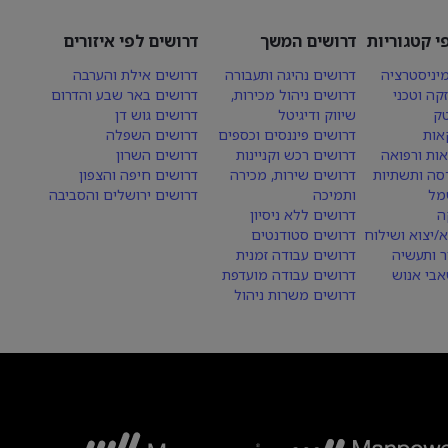
י קטגוריות
דרושים המשך
דרושים לפי איזורים
יניסטרציה
דרושים נהיגה ותעבורה
דרושים אילת והערבה
קה וטכני
דרושים ניהול מכירות,
דרושים באר שבע והדרום
טק
שיווק ודיגיטל
דרושים גוש דן
אות
דרושים פיננסים וכספים
דרושים השפלה
אות ורפואה
דרושים רכש וקניינות
דרושים השרון
סה ותשתיות
דרושים שירות, מכירה
דרושים חיפה והצפון
מל
ותמיכה
דרושים ירושלים והסביבה
ה
דרושים ללא ניסיון
א/יצוא ושילוח
דרושים סטודנטים
ר ותעשיה
דרושים עבודה זמנית
בי אנוש
דרושים עבודה מועדפת
דרושים משרות ניהול