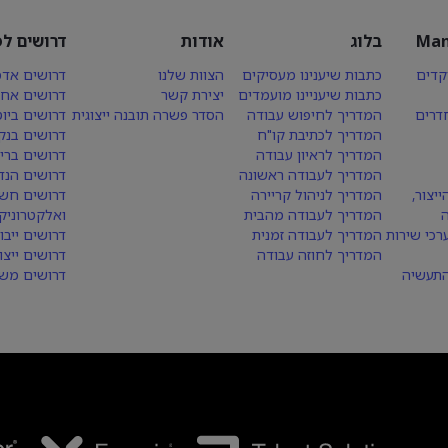
Man
בלוג
אודות
דרושים לפ
קדים
כתבות שיענינו מעסיקים
הצוות שלנו
דרושים אדמ
כתבות שיעניינו מועמדים
יצירת קשר
דרושים אחז
חדרים
המדריך לחיפוש עבודה
הסדר פשרה תובנה ייצוגית
דרושים ביו
המדריך לכתיבת קו"ח
דרושים בנק
המדריך לראיון עבודה
דרושים ברי
המדריך לעבודה ראשונה
דרושים הנד
יצור,
המדריך לניהול קריירה
דרושים חש
המדריך לעבודה מהבית
ואלקטרוניק
רכי שירות
המדריך לעבודה זמנית
דרושים ייבו
המדריך לחוזה עבודה
דרושים ייצו
התעשיה
דרושים משא