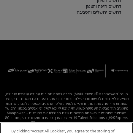
דרושים השרון
דרושים חיפה והצפון
דרושים ירושלים והסביבה
ManpowerGroup® (סימול: MAN), חברה לפתרונות כוח עבודה עולמית מובילה,
מסייעת לארגונים להשתנות ביעילות ובמהירות בעולם העבודה המשתנה . הקבוצה
מפתחת מדי שנה פתרונות חדשניים למאות אלפי ארגונים ומספקת להם כישרונות
מיומנים תוך מציאת תעסוקה משמעותית ובת קיימא למיליוני אנשים במגוון רחב של
תעשיות ומיומנויות. משפחת המומחים שלנו הכוללת את המותגים – Manpower,
®Experis®, ו-Talent Solutions ®- מייצרת ערך רב עבור מועמדים ולקוחות ב-80
מדינות וטריטוריות ברחבי העולם, ועושה זאת כבר 80 שנה.
By clicking “Accept All Cookies”, you agree to the storing of