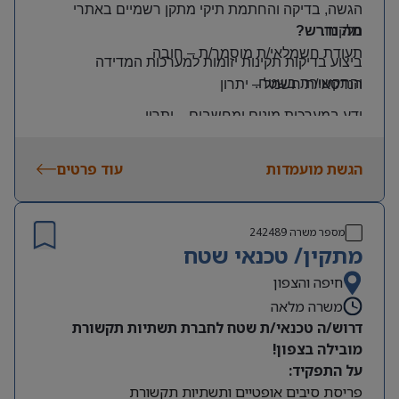
הגשה, בדיקה והחתמת תיקי מתקן רשמיים באתרי
הלקוח
.
מה נדרש?
תעודת חשמלאי/ת מוסמך/ת
–
חובה
ביצוע בדיקות תקינות יזומות למערכות המדידה
והתקשורת בשטח
.
הנדסאי/ת חשמל
–
יתרון
ידע במערכות מונים ומחשבים
–
יתרון
יכולת עמידה בלחץ ונכונות לעבודה מאומצת
הגשת מועמדות
עוד פרטים
היקף משרה:
משרה מלאה | ימים: א’-ה’ | שעות: 8:00–17:00
תנאים:
מספר משרה
242489
רכב צמוד וטלפון סלולרי
מתקין/ טכנאי שטח
שכר גבוה
חיפה והצפון
משרה מלאה
מיקום: קדימה צורן
דרוש/ה טכנאי/ת שטח לחברת תשתיות תקשורת
מובילה בצפון!
על התפקיד:
פריסת סיבים אופטיים ותשתיות תקשורת