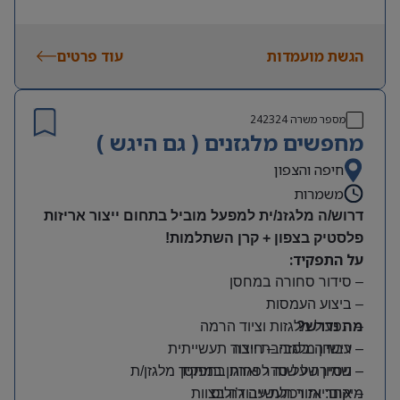
הגשת מועמדות
עוד פרטים
מספר משרה
242324
מחפשים מלגזנים ( גם היגש )
חיפה והצפון
משמרות
דרוש/ה מלגזנ/ית למפעל מוביל בתחום ייצור אריזות
פלסטיק בצפון + קרן השתלמות!
על התפקיד:
– סידור סחורה במחסן
– ביצוע העמסות
מה נדרש?
– תפעול מלגזות וציוד הרמה
– רישיון מלגזה – חובה
– עבודה בסביבת ייצור תעשייתית
– שמירה על סדר וארגון במחסן
– ניסיון של שנה לפחות בתפקיד מלגזן/ת
מיקום: אזור תעשייה ג’וליס
– אחריות ויכולת עבודה בצוות