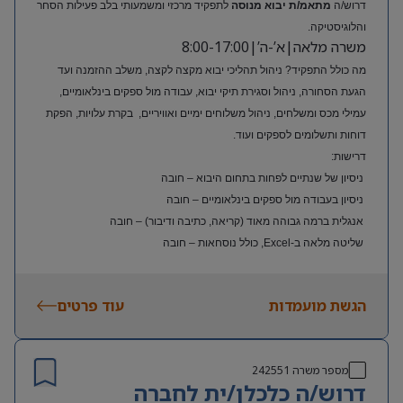
דרוש/ה
מתאמ/ת יבוא מנוסה
לתפקיד מרכזי ומשמעותי בלב פעילות הסחר
והלוגיסטיקה.
משרה מלאה|א’-ה’|8:00-17:00
מה כולל התפקיד? ניהול תהליכי יבוא מקצה לקצה, משלב ההזמנה ועד
הגעת הסחורה, ניהול וסגירת תיקי יבוא, עבודה מול ספקים בינלאומיים,
עמילי מכס ומשלחים, ניהול משלוחים ימיים ואוויריים, בקרת עלויות, הפקת
דוחות ותשלומים לספקים ועוד.
דרישות:
ניסיון של שנתיים לפחות בתחום היבוא – חובה
ניסיון בעבודה מול ספקים בינלאומיים – חובה
אנגלית ברמה גבוהה מאוד (קריאה, כתיבה ודיבור) – חובה
שליטה מלאה ב-Excel, כולל נוסחאות – חובה
ניסיון בעולם האופנה או הריטייל – יתרון משמעותי
הגשת מועמדות
עוד פרטים
מספר משרה
242551
דרוש/ה כלכלן/ית לחברה