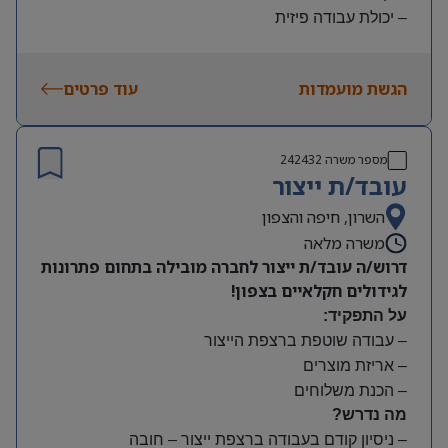
– יכולת עבודה פיזית
– נכונות להגעה עצמאית
היקף משרה:
הגשת מועמדות
עוד פרטים
משמרות:
בוקר 7:00-15:00 | צהריים 15:00-23:00 | לילה 23:00-
7:00
מספר משרה
242432
שעות נוספות לפי צורך
עובד/ת ייצור
תנאים:
סיבוס
השרון, חיפה והצפון
קרן השתלמות
משרה מלאה
דרוש/ה עובד/ת ייצור לחברה מובילה בתחום פתרונות
לגידולים חקלאיים בצפון!
על התפקיד:
– עבודה שוטפת ברצפת הייצור
– אריזת מוצרים
– הכנת משלוחים
מה נדרש?
– ניסיון קודם בעבודה ברצפת ייצור – חובה