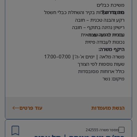
משיכת כבלים
התקנת תעלות בקיר והשחלת כבלי חשמל
מה נדרש?
רקע והבנה טכנית – חובה
רישיון נהיגה בתוקף – חובה
עברית ברמה טובה
נכונות להגעה עצמאית
נכונות לעבודה פיזית
היקף משרה:
משרה מלאה | ימים א’-ה’| 07:00–17:00
שעות נוספות לפי הצורך
כולל ארוחות מסובסדות
מיקום: נשר
הגשת מועמדות
עוד פרטים
מספר משרה
242555