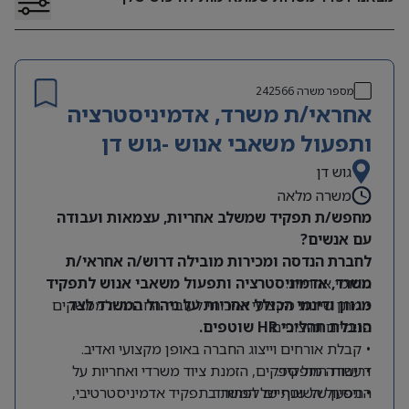
מספר משרה
242566
אחראי/ת משרד, אדמיניסטרציה
ותפעול משאבי אנוש -גוש דן
גוש דן
משרה מלאה
מחפש/ת תפקיד שמשלב אחריות, עצמאות ועבודה
עם אנשים?
לחברת הנדסה ומכירות מובילה דרוש/ה אחראי/ת
תחומי אחריות:
משרד, אדמיניסטרציה ותפעול משאבי אנוש לתפקיד
מגוון ודינמי הכולל אחריות על ניהול המשרד לצד
• מתן שירות מקצועי ואיכותי לעובדי החברה ולממשקים
הובלת תהליכי HR שוטפים.
פנימיים וחיצוניים.
• קבלת אורחים וייצוג החברה באופן מקצועי ואדיב.
דרישות התפקיד:
• עבודה מול ספקים, הזמנת ציוד משרדי ואחריות על
התפעול השוטף של המשרד.
• ניסיון של שנתיים לפחות בתפקיד אדמיניסטרטיבי,