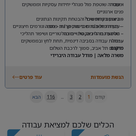
ומנוסה
– עבודה שוטפת מול מנהלי יחידות עסקיות וממשקים
פנים ארגוניים
מה אנחנו מחפשים?
– ביצוע בקרות שכר והבטחת תקינות הנתונים
– תעודת חשב/ת שכר מוסמך/ת – חובה
– עבודה מול חברות ביטוח, קרנות פנסיה וגורמים חיצוניים
– שליטה גבוהה באקסל – חובה
– הטמעת תהליכים, שינויים רגולטוריים ושיפור תהליכי
עבודה
– יכולת עבודה בסביבה דינמית, תחת לחץ ובממשקים
מרובים
מיקום:
תל אביב, סמוך לרכבת השלום
משרה מלאה | מודל עבודה היברידי
הגשת מועמדות
עוד פרטים
קודם
1
2
3
...
116
הבא
הכלים שלכם למציאת עבודה