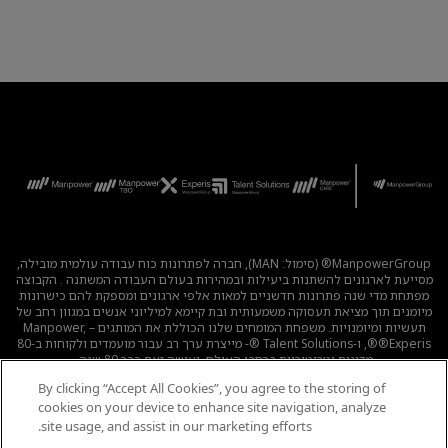
ManpowerGroup® (סימול: MAN), חברה לפתרונות כוח עבודה עולמית מובילה,
מסייעת לארגונים להשתנות ביעילות ובמהירות בעולם העבודה המשתנה . הקבוצה
מפתחת מדי שנה פתרונות חדשניים למאות אלפי ארגונים ומספקת להם כישרונות
מיומנים תוך מציאת תעסוקה משמעותית ובת קיימא למיליוני אנשים במגוון רחב של
תעשיות ומיומנויות. משפחת המומחים שלנו הכוללת את המותגים – Manpower,
®Experis®, ו-Talent Solutions ®- מייצרת ערך רב עבור מועמדים ולקוחות ב-80
מדינות וטריטוריות ברחבי העולם, ועושה זאת כבר 80 שנה.
By clicking “Accept All Cookies”, you agree to the storing of
לכל המשרות
|
מדיניות הפרטיות
|
תנאי השימוש
|
נגישות
|
cookies on your device to enhance site navigation, analyze
קוד אתי
|
מדיניות Cookie
site usage, and assist in our marketing efforts.