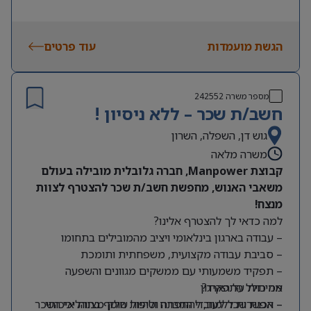
הגשת מועמדות
עוד פרטים
מספר משרה
242552
חשב/ת שכר – ללא ניסיון !
גוש דן, השפלה, השרון
משרה מלאה
קבוצת Manpower, חברה גלובלית מובילה בעולם
משאבי האנוש, מחפשת חשב/ת שכר להצטרף לצוות
מנצח!
למה כדאי לך להצטרף אלינו?
– עבודה בארגון בינלאומי ויציב מהמובילים בתחומו
– סביבת עבודה מקצועית, משפחתית ותומכת
– תפקיד משמעותי עם ממשקים מגוונים והשפעה
מה כולל התפקיד?
אמיתית על הארגון
– אפשרות ללמוד, להתפתח ולהיות חלק מצוות איכותי
– הכנת שכר לעובדי החברה וטיפול שוטף בתהליכי השכר