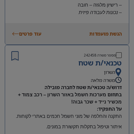
– רישיון מלגזה – חובה
– נכונות לעבודה פיזית
– נכונות להגעה עצמאית
היקף משרה:
הגשת מועמדות
עוד פרטים
משרה מלאה | ימים א-ה | 6:30-15:30
תנאים:
שכר גבוה
מספר משרה
242458
קרן השתלמות ובונוסים
טכנאי/ת שטח
עובד חברה מהיום הראשון
מיקום: חדרה
השרון
משרה מלאה
דרוש/ה טכנאי/ת שטח לחברה מובילה
בתחום
מערכות חשמל באזור השרון – רכב צמוד +
מכשיר נייד + שכר גבוה!
על התפקיד:
התקנה והחלפה של מוני חשמל חכמים באתרי לקוחות
.
איתור וטיפול בתקלות תקשורת במונים
.