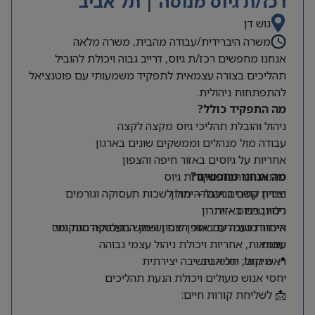
רכז/ת גיוס מנוסה | תל אביב
גוש דן
משרה היברידית/עבודה מהבית, משרה מלאה
אנחנו מחפשים רכז/ת גיוס, דרייב גבוה ויכולת להוביל
תהליכים בצורה עצמאית לתפקיד משמעותי עם פוטנציאל
להתפתחות ניהולית.
מה התפקיד כולל?
ניהול והובלת תהליכי גיוס מקצה לקצה
עבודה מול מנהלים וממשקים שונים בארגון
אחריות על גיוסים באזור חיפה והצפון
מה אנחנו מחפשים?
פיתוח והרחבת מקורות גיוס
ניסיון קודם בניהול – יתרון
יצירת קשרים ועבודה מול לשכות תעסוקה וגורמים
רלוונטיים באזור
ניסיון בגיוס – יתרון
היכרות טובה עם אזור הצפון ושוק התעסוקה המקומי
איתור מועמדים באופן יזום ושימוש בפלטפורמות גיוס
שונות
עצמאות, אחריות ויכולת ניהול עצמי גבוהה
📍 מיקום: תל אביב
ראש גדול, יוזמה וחשיבה יצירתית
יחסי אנוש מעולים ויכולת הנעת תהליכים
📩 לשליחת קורות חיים: