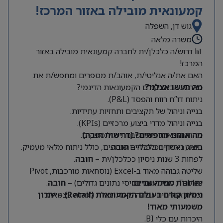
קמעונאית מובילה באזור המרכז!
גוש דן, השפלה
משרה מלאה
📊 דרוש/ה כלכלן/ית לחברה קמעונאית מובילה באזור
המרכז!
האם את/ה אנליטי/ת, אוהב/ת מספרים ומחפש/ת את
מה תעשו אצלנו?
האתגר הבא בעולם הקמעונאות הדינמי?
ניתוח דו”ח רווח והפסד (P&L).
בנייה וניהול של תקציבים ותחזיות עתידיות.
בנייה וניהול מדדי ביצוע מרכזיים (KPIs).
מה אנחנו מחפשים? (דרישות חובה)
ניתוח הוצאות והתחשבנות מול ספקים.
תואר ראשון בכלכלה –
חובה
.
ביצוע ניתוחים כלכליים שוטפים, כולל ניתוח מלאי מעמיק.
לפחות 3 שנות ניסיון ככלכלן/ית –
חובה
.
שליטה גבוהה מאוד ב-Excel (נוסחאות מורכבות, Pivot
Tables, עבודה עם בסיסי נתונים גדולים) –
יתרונות משמעותיים:
חובה
.
יכולת אנליטית גבוהה מאוד ויכולת למידה עצמאית.
ניסיון קודם בעולם הקמעונאות (Retail) – יתרון
משמעותי מאוד!
היכרות עם כלי BI.