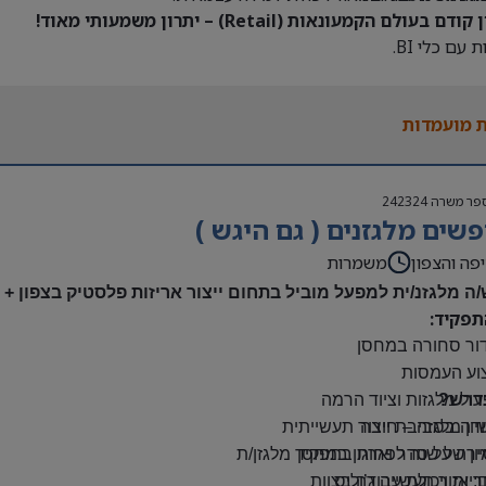
דם בעולם הקמעונאות (Retail) – יתרון משמעותי מאוד!
 עם כלי BI.
 מועמדות
פר משרה
242324
שים מלגזנים ( גם היגש )
פה והצפון
משמרות
/ה מלגזנ/ית למפעל מוביל בתחום ייצור אריזות פלסטיק בצפון +
תפקיד:
דור סחורה במחסן
צוע העמסות
דרש?
ול מלגזות וציוד הרמה
יון מלגזה – חובה
דה בסביבת ייצור תעשייתית
רה על סדר וארגון במחסן
יון של שנה לפחות בתפקיד מלגזן/ת
: אזור תעשייה ג’וליס
יות ויכולת עבודה בצוות