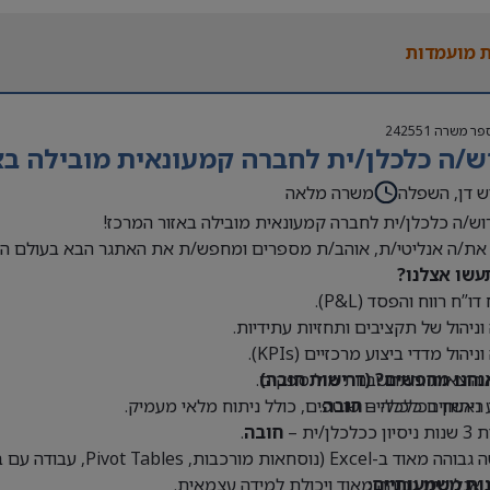
 בעולם האופנה או הריטייל – יתרון משמעותי
 מועמדות
פר משרה
242551
ש/ה כלכלן/ית לחברה קמעונאית מובילה בא
ש דן, השפלה
משרה מלאה
וש/ה כלכלן/ית לחברה קמעונאית מובילה באזור המרכז!
את/ה אנליטי/ת, אוהב/ת מספרים ומחפש/ת את האתגר הבא בעולם הק
עשו אצלנו?
דו”ח רווח והפסד (P&L).
 וניהול של תקציבים ותחזיות עתידיות.
וניהול מדדי ביצוע מרכזיים (KPIs).
נחנו מחפשים? (דרישות חובה)
 הוצאות והתחשבנות מול ספקים.
 ראשון בכלכלה –
חובה
.
 ניתוחים כלכליים שוטפים, כולל ניתוח מלאי מעמיק.
כלכלן/ית –
חובה
.
Exce (נוסחאות מורכבות, Pivot Tables, עבודה עם בסיסי נתונים גדולים) –
נות משמעותיים:
 אנליטית גבוהה מאוד ויכולת למידה עצמאית.