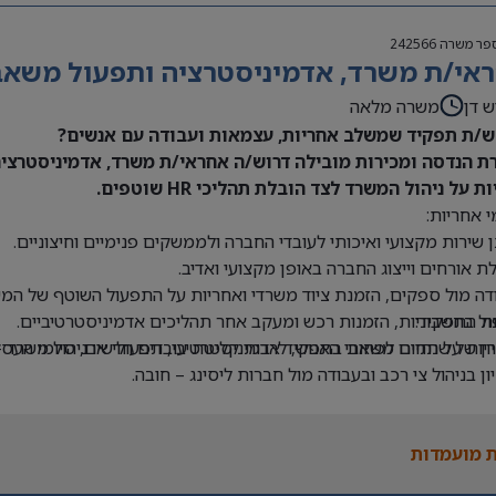
פר משרה
242566
אי/ת משרד, אדמיניסטרציה ותפעול משאבי 
ש דן
משרה מלאה
/ת תפקיד שמשלב אחריות, עצמאות ועבודה עם אנשים?
ת הנדסה ומכירות מובילה דרוש/ה אחראי/ת משרד, אדמיניסטרציה 
ת על ניהול המשרד לצד הובלת תהליכי HR שוטפים.
 אחריות:
 שירות מקצועי ואיכותי לעובדי החברה ולממשקים פנימיים וחיצוניים.
ת אורחים וייצוג החברה באופן מקצועי ואדיב.
דה מול ספקים, הזמנת ציוד משרדי ואחריות על התפעול השוטף של המש
ת התפקיד:
ול בחשבוניות, הזמנות רכש ומעקב אחר תהליכים אדמיניסטרטיביים.
יון של שנתיים לפחות בתפקיד אדמיניסטרטיבי, תפעולי או ניהול משרד –
יות על תחום משאבי האנוש, לרבות קליטת עובדים חדשים, סיומי העסקה
יון בניהול צי רכב ובעבודה מול חברות ליסינג – חובה.
ה ב-Office וב-Excel – חובה.
 בעבודה עם מערכת Priority – יתרון.
 מועמדות
לת ניהול מספר משימות במקביל ותיעדוף משימות.