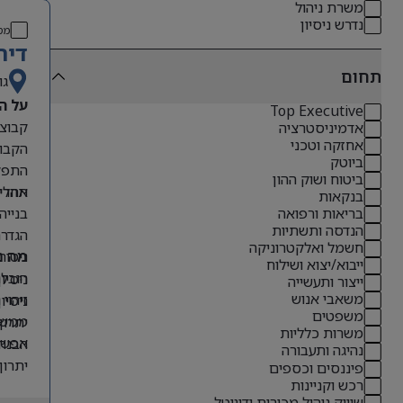
משרת ניהול
נדרש ניסיון
מס
דיר
תחום
גו
על ה
Top Executive
אדמיניסטרציה
אחזקה וטכני
הקבוצ
ביוטק
התפקי
ביטוח ושוק ההון
תהליכ
אחריו
בנקאות
בנייה
בריאות ורפואה
הנדסה ותשתיות
הגדרת
חשמל ואלקטרוניקה
ניטור
מה נ
ייבוא/יצוא ושילוח
הובלת
ניסיון קודם בתפקידי O
ייצור ותעשייה
משאבי אנוש
זיהוי
ניסיון 
משפטים
ממשקי
יתרון לבעל
משרות כלליות
אפשרו
הבנה 
נהיגה ותעבורה
יתרון
פיננסים וכספים
רכש וקניינות
אנגלי
שיווק ניהול מכירות ודיגיטל