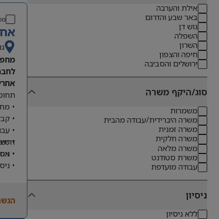
אילת והערבה
באר שבע והדרום
מס
גוש דן
אחר
השפלה
השרון
גו
חיפה והצפון
מחפש
ירושלים והסביבה
לחבר
אחריו
סוג/היקף משרה
תחומי
• מתן
משמרות
• קבל
משרה היברידית/עבודה מהבית
משרה זמנית
• עבו
משרה חלקית
דרישו
• טיפ
משרה מלאה
• ניס
• אחר
משרת סטודנט
• ניס
עבודה מועדפת
• שליטה מלא
• ניסיון
ניסיון
הגשת
• יכו
ללא ניסיון