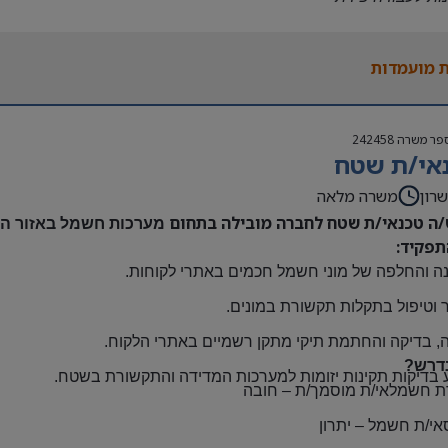
נות להגעה עצמאית
 משרה:
 מועמדות
אה | ימים א-ה | 6:30-15:30
ם:
גבוה
פר משרה
242458
שתלמות ובונוסים
אי/ת שטח
 חברה מהיום הראשון
ם: חדרה
רון
משרה מלאה
/ה טכנאי/ת שטח לחברה מובילה בתחום
מערכות חשמל באזור השר
תפקיד:
ה והחלפה של מוני חשמל חכמים באתרי לקוחות
.
 וטיפול בתקלות תקשורת במונים
.
, בדיקה והחתמת תיקי מתקן רשמיים באתרי הלקוח
.
דרש?
 בדיקות תקינות יזומות למערכות המדידה והתקשורת בשטח
.
ת חשמלאי/ת מוסמך/ת
–
חובה
אי/ת חשמל
–
יתרון