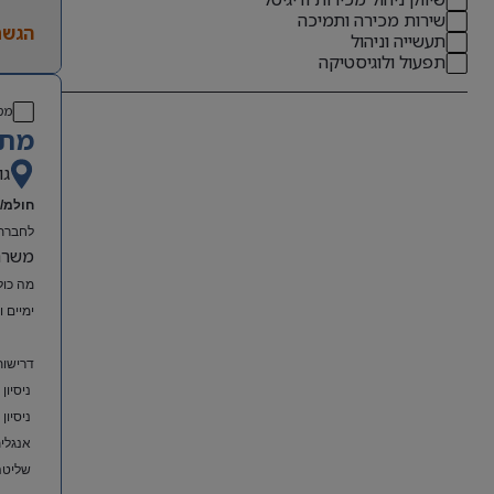
שירות מכירה ותמיכה
הגשת
תעשייה וניהול
תפעול ולוגיסטיקה
מס
מתא
גו
חולמ/ת
לחברת 
משרה מל
מה כול
ימיים 
דרישות
ניסיון
ניסיון
אנגלית
שליטה מלאה ב-el