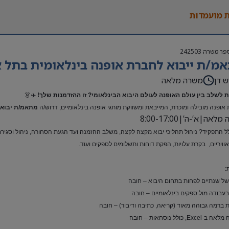
 מועמדות
פר משרה
242503
מ/ת ייבוא לחברת אופנה בינלאומית בתל א
ש דן
משרה מלאה
 לשלב בין עולם האופנה לעולם היבוא הבינלאומי? זו ההזדמנות שלך!
✈️👗
אופנה מובילה ומוכרת, המייבאת ומשווקת מותגי אופנה בינלאומיים, דרוש/ה
מתאמ/ת יבוא 
אה|א’-ה’|8:00-17:00
ל התפקיד? ניהול תהליכי יבוא מקצה לקצה, משלב ההזמנה ועד הגעת הסחורה, ניהול וסגירת ת
ואוויריים, בקרת עלויות, הפקת דוחות ותשלומים לספקים ועוד.
:
 של שנתיים לפחות בתחום היבוא – חובה
 בעבודה מול ספקים בינלאומיים – חובה
 ברמה גבוהה מאוד (קריאה, כתיבה ודיבור) – חובה
Exc, כולל נוסחאות – חובה