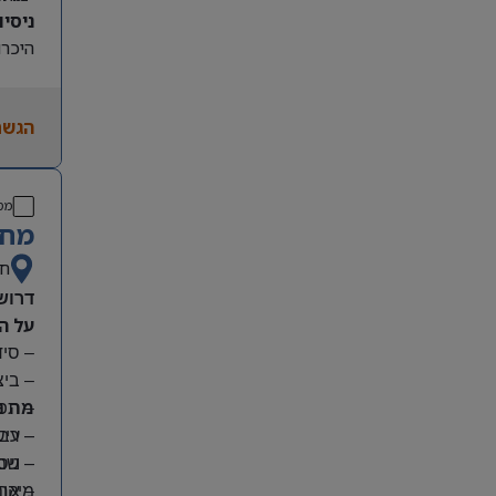
ניסיון קו
היכרות
הגשת
מס
מחפ
חי
דרוש
על ה
– סי
– בי
מה נ
– תפע
– ריש
– עבו
– שמי
– ניס
מיקום
– אחר