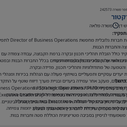
פר משרה
242573
קטור
ש דן
משרה מלאה
תפקיד:
קבוצת חברו
ה והחברות הבנות.
ד כולל הובלת תהליכי תכנון ובקרה ברמת הקבוצה, עבודה צמודה עם הנ
ים חוצי ארגון בסביבה גלובלית ומורכבת
ת מלאה על תהליכי תכנון העבודה והיעדים בכלל החברות הבנות ובמטה
 והטמעה של מתודולוגיות ותהליכי תכנון, מדידה ובקרה.
 יעדים עסקיים ותפעוליים בשיתוף פעולה עם הנהלות בכירות ומנהלי 
 ביצועים, מעקב אחר עמידה ביעדים ובניית מערך דיווח שוטף על התקדמ
דרש?
 פרויקטים ויוזמות אסטרטגיות מטעם מטה הקבוצה.
Business Operations / Strategic Operations / PM בכיר או תפקידים דומים.
 הזדמנויות להתייעלות, אופטימיזציה ושיפור תהליכים רוחביים בארגון.
בעבודה צמודה להנהלה בכירה או בכפיפות ל-Executive Leadership.
 עבודה מרובים מול הנהלות, מטה וחברות בנות בארץ ובחו”ל.
י ניסיון בתפקידי הנהלה או Executive בארגונים קטנים ובינוניים.
ת להתפתחות עתידית לתחומי פיתוח עסקי והובלת יוזמות צמיחה.
עסקית מעמיקה ויכולת לחבר בין אסטרטגיה לביצוע.
 משמעותי לניסיון בסביבה מטריציונית הכוללת מטה וחברות בנות.
ת ברמה גבוהה מאוד, בכתב ובעל פה.