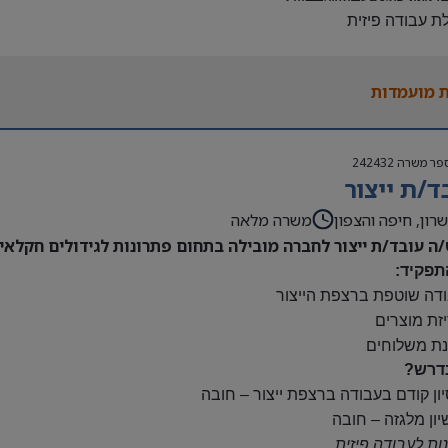
לת עבודה פיזית
נות להגעה עצמאית
 משרה:
 מועמדות
ות:
23:00-7
נוספות לפי צורך
פר משרה
242432
ם:
ד/ת ייצור
ס
השתלמות
רון, חיפה והצפון
משרה מלאה
/ה עובד/ת ייצור לחברה מובילה בתחום פתרונות לגידולים חקלאיי
תפקיד:
ודה שוטפת ברצפת הייצור
יזת מוצרים
נת משלוחים
דרש?
יון קודם בעבודה ברצפת ייצור – חובה
יון מלגזה – חובה
נות לעבודה פיזית