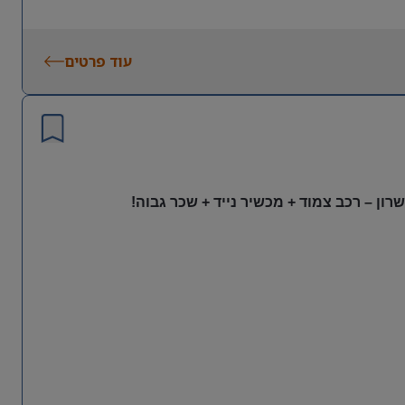
עוד פרטים
ון – רכב צמוד + מכשיר נייד + שכר גבוה!