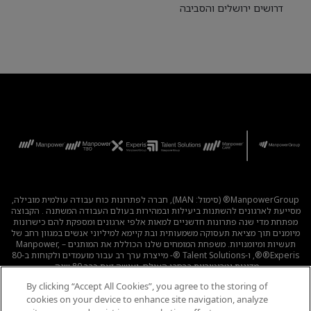
דרושים ירושלים והסביבה
ManpowerGroup® (סימול: MAN), חברה לפתרונות כוח עבודה עולמית מובילה,
מסייעת לארגונים להשתנות ביעילות ובמהירות בעולם העבודה המשתנה . הקבוצה
מפתחת מדי שנה פתרונות חדשניים למאות אלפי ארגונים ומספקת להם כישרונות
מיומנים תוך מציאת תעסוקה משמעותית ובת קיימא למיליוני אנשים במגוון רחב של
תעשיות ומיומנויות. משפחת המומחים שלנו הכוללת את המותגים – Manpower,
®Experis®, ו-Talent Solutions ®- מייצרת ערך רב עבור מועמדים ולקוחות ב-80
מדינות וטריטוריות ברחבי העולם, ועושה זאת כבר 80 שנה.
By clicking “Accept All Cookies”, you agree to the storing of
לכל המשרות
|
מדיניות הפרטיות
|
תנאי השימוש
|
נגישות
|
cookies on your device to enhance site navigation, analyze
קוד אתי
|
מדיניות Cookie