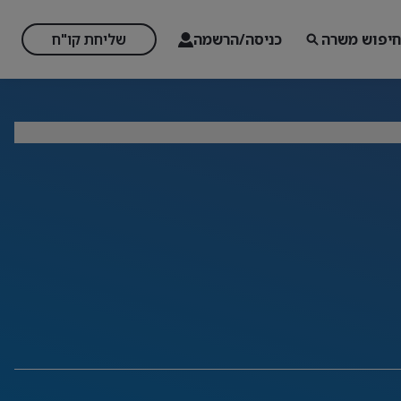
חיפוש משרה
כניסה/הרשמה
שליחת קו"ח