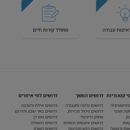
איונות עבודה
מחולל קורות חיים
י קטגוריות
דרושים המשך
דרושים לפי איזורים
יניסטרציה
דרושים נהיגה ותעבורה
דרושים אילת והערבה
קה וטכני
דרושים ניהול מכירות,
דרושים באר שבע והדרום
טק
שיווק ודיגיטל
דרושים גוש דן
אות
דרושים פיננסים וכספים
דרושים השפלה
אות ורפואה
דרושים רכש וקניינות
דרושים השרון