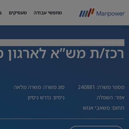
מחפשי עבודה
מעסיקים
ב
> חזרה לתוצאות החיפוש
רכז/ת מש”א לארגון מ
מספר משרה
:
240881
סוג משרה
:
משרה מלאה
אזור
:
השפלה
ניסיון
:
נדרש ניסיון
תחום
:
משאבי אנוש