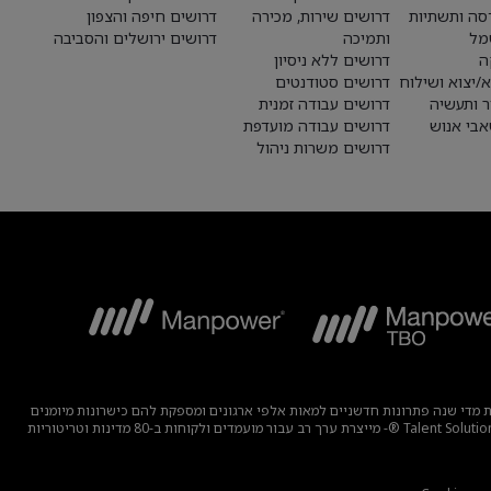
סה ותשתיות
דרושים שירות, מכירה
דרושים חיפה והצפון
מל
ותמיכה
דרושים ירושלים והסביבה
ה
דרושים ללא ניסיון
א/יצוא ושילוח
דרושים סטודנטים
ר ותעשיה
דרושים עבודה זמנית
בי אנוש
דרושים עבודה מועדפת
דרושים משרות ניהול
בוצה מפתחת מדי שנה פתרונות חדשניים למאות אלפי ארגונים ומספקת להם כישרונות מיומנים
תוך מציאת תעסוקה משמעותית ובת קיימא למיליוני אנשים במגוון רחב של תעשיות ומיומנויות. משפחת המומחים שלנו הכוללת את המותגים – Manpower, ®Experis®, ו-Talent Solutions ®- מייצרת ערך רב עבור מועמדים ולקוחות ב-80 מדינות וטריטוריות