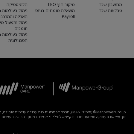
מחשבון שכר
מיקור חוץ TBO
הלוגיסטיקה
טבלאות שכר
השאלת מומחים בגיוס
ניהול בעולמות הי
Payroll
האריזה וההרכבה
ניהול ותפעול מע
תומכים
ניהול בעולמות 
הטכנולוגית
ManpowerGroup® (סימול: MAN), חברה לפתרונות כוח 