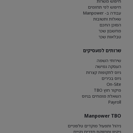
חיפוש משרות
חיפוש לפי תחומים
עבודה ב- Manpower
שאלות ותשובות
הסוכן החכם
מחשבון שכר
טבלאות שכר
שרותים למעסיקים
שירותי השמה
העסקה גמישה
גיוס לתקופות קצרות
גיוס בכירים
On-Site
מיקור חוץ TBO
השאלת מומחים בגיוס
Payroll
Manpower TBO
ניהול ותפעול מוקדים טלפוניים
ניקיון ותחזוקת חדרים נקיים