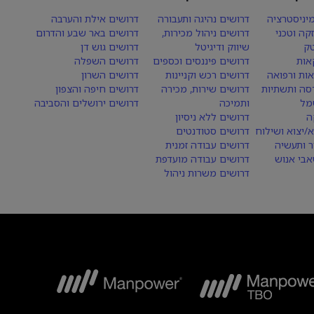
יניסטרציה
דרושים נהיגה ותעבורה
דרושים אילת והערבה
קה וטכני
דרושים ניהול מכירות,
דרושים באר שבע והדרום
טק
שיווק ודיגיטל
דרושים גוש דן
אות
דרושים פיננסים וכספים
דרושים השפלה
אות ורפואה
דרושים רכש וקניינות
דרושים השרון
סה ותשתיות
דרושים שירות, מכירה
דרושים חיפה והצפון
מל
ותמיכה
דרושים ירושלים והסביבה
ה
דרושים ללא ניסיון
א/יצוא ושילוח
דרושים סטודנטים
ר ותעשיה
דרושים עבודה זמנית
בי אנוש
דרושים עבודה מועדפת
דרושים משרות ניהול