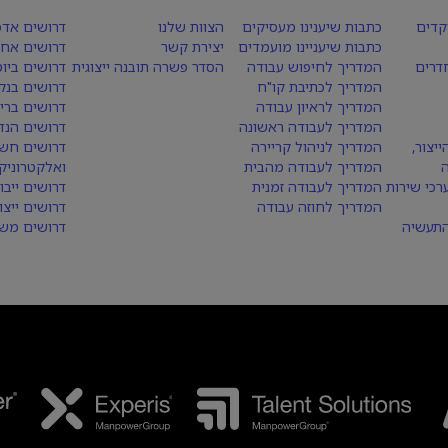
קדים
כתבות שיענינו מעסיקים
הצוות שלנו
דרושים אדמ
כתבות שיעניינו מועמדים
יצירת קשר
דרושים אחז
חדרים
המדריך לחיפוש עבודה
הסדר פשרה תובנה ייצוגית
דרושים ביו
המדריך לכתיבת קו"ח
דרושים בנק
המדריך לראיון עבודה
דרושים ברי
המדריך לעבודה ראשונה
דרושים הנד
יצור,
המדריך לניהול קריירה
דרושים חש
המדריך לעבודה מהבית
ואלקטרוניק
רכי שירות
המדריך לעבודה זמנית
דרושים ייבו
המדריך לחוזה עבודה
דרושים ייצו
התעשיה
דרושים משא