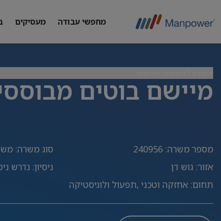
מחפשי עבודה
מעסיקים
ב
> חזרה לתוצאות החיפוש
מיישם בוטים מבוססי I
מספר משרה
:
240956
סוג משרה
:
משר
אזור
:
גוש דן
ניסיון
:
נדרש ניסי
תחום
:
אחזקה וטכני ,תפעול ולוגיסטיקה