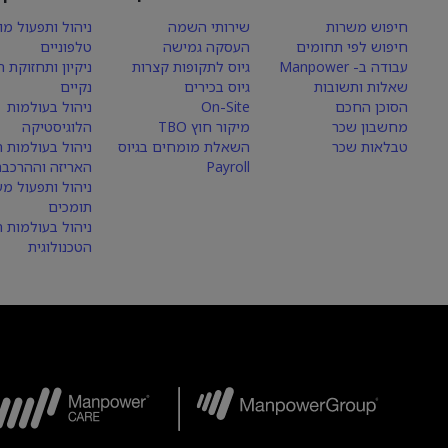
חיפוש משרות
שירותי השמה
ניהול ותפעול מו
חיפוש לפי תחומים
העסקה גמישה
טלפוניים
עבודה ב- Manpower
גיוס לתקופות קצרות
ניקיון ותחזוקת 
שאלות ותשובות
גיוס בכירים
נקיים
הסוכן החכם
On-Site
ניהול בעולמות
מחשבון שכר
מיקור חוץ TBO
הלוגיסטיקה
טבלאות שכר
השאלת מומחים בגיוס
ניהול בעולמות הי
Payroll
האריזה וההרכבה
ניהול ותפעול מע
תומכים
ניהול בעולמות 
הטכנולוגית