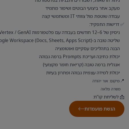
ניהול הרשאות, דשבורדים ותבניות בפלטפורמה
מעקב אחר ביצועי הבוטים ושיפור מתמיד
עבודה שוטפת מול צוותי IT ומשתמשי קצה
✅ דרישות התפקיד:
ניסיון של 6–12 חודשים בעבודה עם פלטפורמות AI / Vertex / GenAI
שליטה טובה ב‑Google Workspace (Docs, Sheets, Apps Script)
הבנה בתהליכים עסקיים ואוטומציה
יכולת כתיבה ועריכת Prompts ברמה גבוהה
אנגלית ברמה טובה (קריאת חומר מקצועי)
יכולת למידה עצמית גבוהה ופתרון בעיות
📍
מיקום: אור יהודה
משרה מלאה
📩 לשליחת קו”ח:
הגשת מועמדות