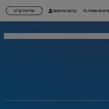
חיפוש משרה
כניסה/הרשמה
שליחת קו"ח