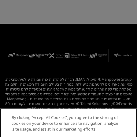
ManpowerGroup® (סימול: MAN), חברה לפתרונות כוח עבודה עולמית מובילה,
מסייעת לארגונים להשתנות ביעילות ובמהירות בעולם העבודה המשתנה . הקבוצה
מפתחת מדי שנה פתרונות חדשניים למאות אלפי ארגונים ומספקת להם כישרונות
מיומנים תוך מציאת תעסוקה משמעותית ובת קיימא למיליוני אנשים במגוון רחב של
תעשיות ומיומנויות. משפחת המומחים שלנו הכוללת את המותגים – Manpower,
®Experis®, ו-Talent Solutions ®- מייצרת ערך רב עבור מועמדים ולקוחות ב-80
מדינות וטריטוריות ברחבי העולם, ועושה זאת כבר 80 שנה.
By clicking “Accept All Cookies”, you agree to the storing of
לכל המשרות
|
מדיניות הפרטיות
|
תנאי השימוש
|
נגישות
|
cookies on your device to enhance site navigation, analyze
קוד אתי
|
מדיניות Cookie
site usage, and assist in our marketing efforts.