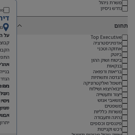
משרת ניהול
נדרש ניסיון
מס
דיר
תחום
גו
על ה
Top Executive
אדמיניסטרציה
אחזקה וטכני
הקבוצ
ביוטק
התפקי
ביטוח ושוק ההון
תהליכ
אחריו
בנקאות
בנייה
בריאות ורפואה
הנדסה ותשתיות
הגדרת
חשמל ואלקטרוניקה
ניטור
מה נ
ייבוא/יצוא ושילוח
הובלת
ניסיון קודם בתפקידי O
ייצור ותעשייה
משאבי אנוש
זיהוי
ניסיון 
משפטים
ממשקי
יתרון לבעל
משרות כלליות
אפשרו
הבנה 
נהיגה ותעבורה
יתרון
פיננסים וכספים
רכש וקניינות
אנגלי
שיווק ניהול מכירות ודיגיטל