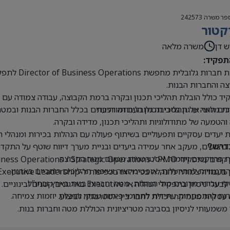
פר משרה
242573
קטור
ש דן
משרה מלאה
תפקיד:
קבוצת חברו
ה והחברות הבנות.
ד כולל הובלת תהליכי תכנון ובקרה ברמת הקבוצה, עבודה צמודה עם הנ
ים חוצי ארגון בסביבה גלובלית ומורכבת
ת מלאה על תהליכי תכנון העבודה והיעדים בכלל החברות הבנות ובמטה
 והטמעה של מתודולוגיות ותהליכי תכנון, מדידה ובקרה.
 יעדים עסקיים ותפעוליים בשיתוף פעולה עם הנהלות בכירות ומנהלי 
 ביצועים, מעקב אחר עמידה ביעדים ובניית מערך דיווח שוטף על התקדמ
דרש?
 פרויקטים ויוזמות אסטרטגיות מטעם מטה הקבוצה.
Business Operations / Strategic Operations / PM בכיר או תפקידים דומים.
 הזדמנויות להתייעלות, אופטימיזציה ושיפור תהליכים רוחביים בארגון.
בעבודה צמודה להנהלה בכירה או בכפיפות ל-Executive Leadership.
 עבודה מרובים מול הנהלות, מטה וחברות בנות בארץ ובחו”ל.
י ניסיון בתפקידי הנהלה או Executive בארגונים קטנים ובינוניים.
ת להתפתחות עתידית לתחומי פיתוח עסקי והובלת יוזמות צמיחה.
עסקית מעמיקה ויכולת לחבר בין אסטרטגיה לביצוע.
 משמעותי לניסיון בסביבה מטריציונית הכוללת מטה וחברות בנות.
ת ברמה גבוהה מאוד, בכתב ובעל פה.