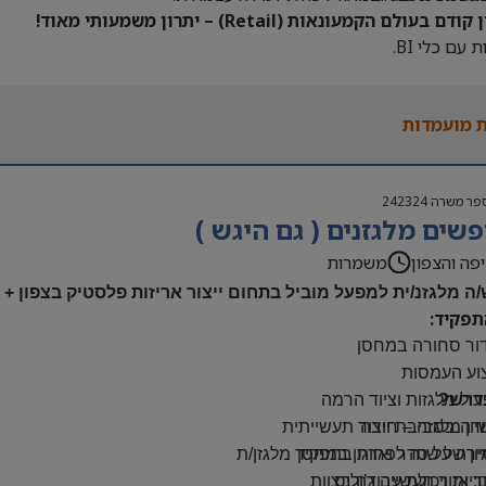
דם בעולם הקמעונאות (Retail) – יתרון משמעותי מאוד!
 עם כלי BI.
 מועמדות
פר משרה
242324
שים מלגזנים ( גם היגש )
פה והצפון
משמרות
/ה מלגזנ/ית למפעל מוביל בתחום ייצור אריזות פלסטיק בצפון +
תפקיד:
דור סחורה במחסן
צוע העמסות
דרש?
ול מלגזות וציוד הרמה
יון מלגזה – חובה
דה בסביבת ייצור תעשייתית
רה על סדר וארגון במחסן
יון של שנה לפחות בתפקיד מלגזן/ת
: אזור תעשייה ג’וליס
יות ויכולת עבודה בצוות