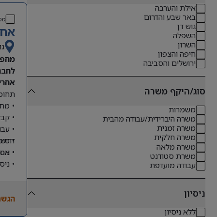
אילת והערבה
באר שבע והדרום
מס
גוש דן
אחר
השפלה
השרון
גו
חיפה והצפון
מחפש
ירושלים והסביבה
לחבר
אחריו
סוג/היקף משרה
תחומי
• מתן
משמרות
• קבל
משרה היברידית/עבודה מהבית
משרה זמנית
• עבו
משרה חלקית
דרישו
• טיפ
משרה מלאה
• ניס
• אחר
משרת סטודנט
• ניס
עבודה מועדפת
• שליטה מלא
• ניסיון
ניסיון
הגשת
• יכו
ללא ניסיון