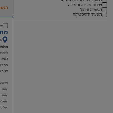
שירות מכירה ותמיכה
הגשת
תעשייה וניהול
תפעול ולוגיסטיקה
מס
מתא
גו
חולמ/ת
לחברת 
משרה מל
מה כול
ימיים 
דרישות
ניסיון
ניסיון
אנגלית
שליטה מלאה ב-el