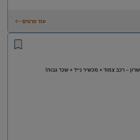
עוד פרטים
ון – רכב צמוד + מכשיר נייד + שכר גבוה!