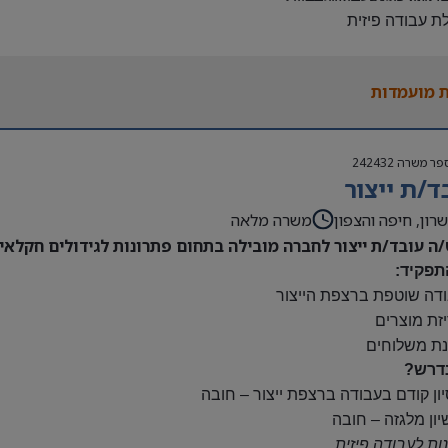
לת עבודה פיזית
נות להגעה עצמאית
 משרה:
 מועמדות
ות:
23:00-7
נוספות לפי צורך
פר משרה
242432
ם:
ד/ת ייצור
ס
השתלמות
רון, חיפה והצפון
משרה מלאה
/ה עובד/ת ייצור לחברה מובילה בתחום פתרונות לגידולים חקלאיי
תפקיד:
ודה שוטפת ברצפת הייצור
יזת מוצרים
נת משלוחים
דרש?
יון קודם בעבודה ברצפת ייצור – חובה
יון מלגזה – חובה
נות לעבודה פיזית