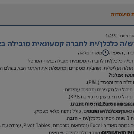
 בעולם האופנה או הריטייל – יתרון משמעותי
 מועמדות
פר משרה
242551
ש/ה כלכלן/ית לחברה קמעונאית מובילה בא
ש דן, השפלה
משרה מלאה
וש/ה כלכלן/ית לחברה קמעונאית מובילה באזור המרכז!
את/ה אנליטי/ת, אוהב/ת מספרים ומחפש/ת את האתגר הבא בעולם הק
עשו אצלנו?
דו”ח רווח והפסד (P&L).
 וניהול של תקציבים ותחזיות עתידיות.
וניהול מדדי ביצוע מרכזיים (KPIs).
נחנו מחפשים? (דרישות חובה)
 הוצאות והתחשבנות מול ספקים.
 ראשון בכלכלה –
חובה
.
 ניתוחים כלכליים שוטפים, כולל ניתוח מלאי מעמיק.
כלכלן/ית –
חובה
.
Exce (נוסחאות מורכבות, Pivot Tables, עבודה עם בסיסי נתונים גדולים) –
נות משמעותיים:
 אנליטית גבוהה מאוד ויכולת למידה עצמאית.