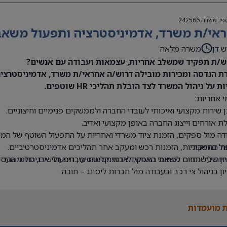
פר משרה
242566
אי/ת משרד, אדמיניסטרציה ותפעול משאבי 
ש דן
משרה מלאה
/ת תפקיד שמשלב אחריות, עצמאות ועבודה עם אנשים?
ת הנדסה ומכירות מובילה דרוש/ה אחראי/ת משרד, אדמיניסטרציה 
ת על ניהול המשרד לצד הובלת תהליכי HR שוטפים.
 אחריות:
 שירות מקצועי ואיכותי לעובדי החברה ולממשקים פנימיים וחיצוניים.
ת אורחים וייצוג החברה באופן מקצועי ואדיב.
דה מול ספקים, הזמנת ציוד משרדי ואחריות על התפעול השוטף של המש
ת התפקיד:
ול בחשבוניות, הזמנות רכש ומעקב אחר תהליכים אדמיניסטרטיביים.
יון של שנתיים לפחות בתפקיד אדמיניסטרטיבי, תפעולי או ניהול משרד –
יות על תחום משאבי האנוש, לרבות קליטת עובדים חדשים, סיומי העסקה
יון בניהול צי רכב ובעבודה מול חברות ליסינג – חובה.
ה ב-Office וב-Excel – חובה.
 בעבודה עם מערכת Priority – יתרון.
 מועמדות
לת ניהול מספר משימות במקביל ותיעדוף משימות.