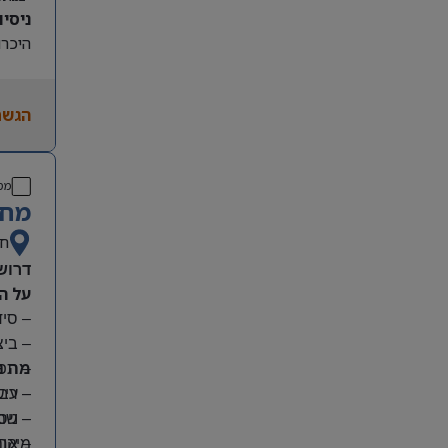
ניסיון קו
היכרות
הגשת
מס
מחפ
חי
דרוש
על ה
– סי
– בי
מה נ
– תפע
– ריש
– עבו
– שמי
– ניס
מיקום
– אחר