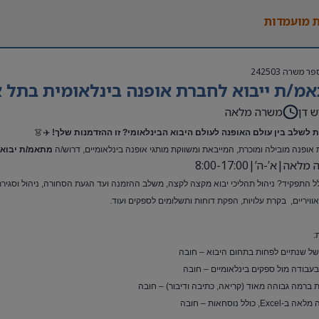
 מועמדות
פר משרה
242503
מ/ת ייבוא לחברת אופנה בינלאומית בתל א
ש דן
משרה מלאה
 לשלב בין עולם האופנה לעולם היבוא הבינלאומי? זו ההזדמנות שלך!
✈️👗
אופנה מובילה ומוכרת, המייבאת ומשווקת מותגי אופנה בינלאומיים, דרוש/ה
מתאמ/ת יבוא 
אה|א’-ה’|8:00-17:00
ל התפקיד? ניהול תהליכי יבוא מקצה לקצה, משלב ההזמנה ועד הגעת הסחורה, ניהול וסגירת ת
ואוויריים, בקרת עלויות, הפקת דוחות ותשלומים לספקים ועוד.
:
 של שנתיים לפחות בתחום היבוא – חובה
 בעבודה מול ספקים בינלאומיים – חובה
 ברמה גבוהה מאוד (קריאה, כתיבה ודיבור) – חובה
Exc, כולל נוסחאות – חובה