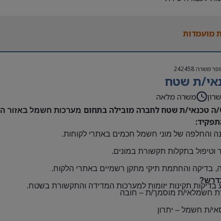
נות להגעה עצמאית
 משרה:
 מועמדות
אה | ימים א-ה | 6:30-15:30
ם:
גבוה
פר משרה
242458
שתלמות ובונוסים
אי/ת שטח
 חברה מהיום הראשון
ם: חדרה
רון
משרה מלאה
/ה טכנאי/ת שטח לחברה מובילה בתחום
מערכות חשמל באזור השר
תפקיד:
ה והחלפה של מוני חשמל חכמים באתרי לקוחות
.
 וטיפול בתקלות תקשורת במונים
.
, בדיקה והחתמת תיקי מתקן רשמיים באתרי הלקוח
.
דרש?
 בדיקות תקינות יזומות למערכות המדידה והתקשורת בשטח
.
ת חשמלאי/ת מוסמך/ת
–
חובה
אי/ת חשמל
–
יתרון