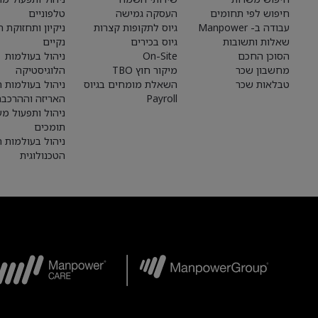
חיפוש לפי תחומים
העסקה גמישה
טלפוניים
עבודה ב- Manpower
גיוס לתקופות קצרות
ניקיון ותחזוקת 
שאלות ותשובות
גיוס בכירים
נקיים
הסוכן החכם
On-Site
ניהול בעולמות
מחשבון שכר
מיקור חוץ TBO
הלוגיסטיקה
טבלאות שכר
השאלת מומחים בגיוס
ניהול בעולמות הי
Payroll
האריזה וההרכבה
ניהול ותפעול מע
תומכים
ניהול בעולמות 
הטכנולוגית