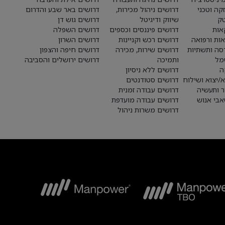
קה וטכני
דרושים ניהול מכירות,
דרושים באר שבע והדרום
טק
שיווק ודיגיטל
דרושים גוש דן
אות
דרושים פיננסים וכספים
דרושים השפלה
אות ורפואה
דרושים רכש וקניינות
דרושים השרון
סה ותשתיות
דרושים שירות, מכירה
דרושים חיפה והצפון
מל
ותמיכה
דרושים ירושלים והסביבה
ה
דרושים ללא ניסיון
א/יצוא ושילוח
דרושים סטודנטים
ר ותעשיה
דרושים עבודה זמנית
בי אנוש
דרושים עבודה מועדפת
דרושים משרות ניהול