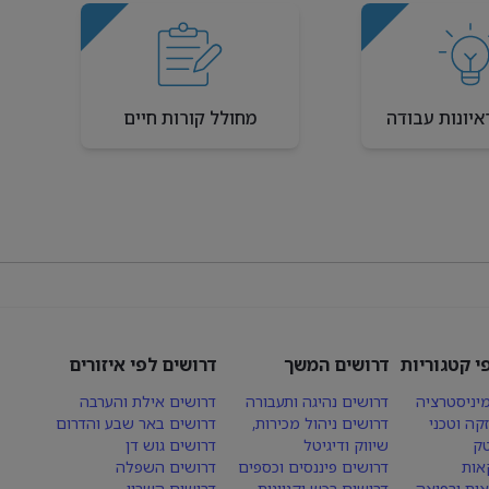
איונות עבודה
מחולל קורות חיים
י קטגוריות
דרושים המשך
דרושים לפי איזורים
יניסטרציה
דרושים נהיגה ותעבורה
דרושים אילת והערבה
קה וטכני
דרושים ניהול מכירות,
דרושים באר שבע והדרום
טק
שיווק ודיגיטל
דרושים גוש דן
אות
דרושים פיננסים וכספים
דרושים השפלה
אות ורפואה
דרושים רכש וקניינות
דרושים השרון