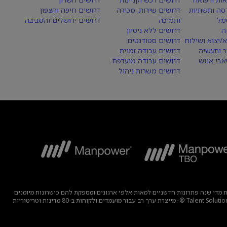
סה ותשתיות
דרושים שירות, מכירה
דרושים חיפה והצפון
מל
ותמיכה
דרושים ירושלים והסביבה
ה
דרושים ללא ניסיון
א/יצוא ושילוח
דרושים סטודנטים
ר ותעשיה
דרושים עבודה זמנית
בי אנוש
דרושים עבודה מועדפת
דרושים משרות ניהול
בוצה מפתחת מדי שנה פתרונות חדשניים למאות אלפי ארגונים ומספקת להם כישרונות מיומנים
תוך מציאת תעסוקה משמעותית ובת קיימא למיליוני אנשים במגוון רחב של תעשיות ומיומנויות. משפחת המומחים שלנו הכוללת את המותגים – Manpower, ®Experis®, ו-Talent Solutions ®- מייצרת ערך רב עבור מועמדים ולקוחות ב-80 מדינות וטריטוריות