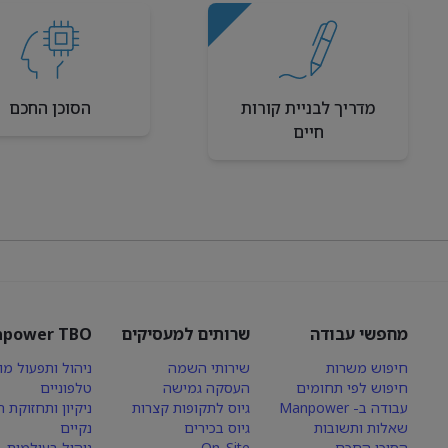
מדריך לבניית קורות
הסוכן החכם
חיים
מחפשי עבודה
שרותים למעסיקים
power TBO
חיפוש משרות
שירותי השמה
ניהול ותפעול מו
חיפוש לפי תחומים
העסקה גמישה
טלפוניים
עבודה ב- Manpower
גיוס לתקופות קצרות
ניקיון ותחזוקת 
שאלות ותשובות
גיוס בכירים
נקיים
הסוכן החכם
On-Site
ניהול בעולמות