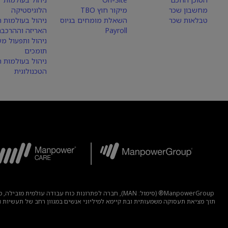
מחשבון שכר
מיקור חוץ TBO
הלוגיסטיקה
טבלאות שכר
השאלת מומחים בגיוס
ניהול בעולמות הי
Payroll
האריזה וההרכבה
ניהול ותפעול מע
תומכים
ניהול בעולמות 
הטכנולוגית
ManpowerGroup® (סימול: MAN), חברה לפתרונות כוח 