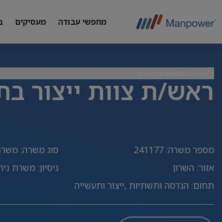
מחפשי עבודה
מעסיקים
ב
> חזרה לתוצאות החיפוש
ראש/ת צוות ייצור בת
מספר משרה
:
241177
סוג משרה
:
משרה
אזור
:
השרון
ניסיון
:
משרת ניהול
תחום
:
הנדסה ותשתיות ,ייצור ותעשייה