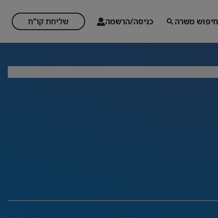
חיפוש משרה
כניסה/הרשמה
שליחת קו"ח