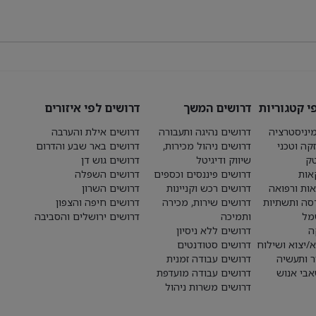
י קטגוריות
דרושים המשך
דרושים לפי איזורים
יניסטרציה
דרושים נהיגה ותעבורה
דרושים אילת והערבה
קה וטכני
דרושים ניהול מכירות,
דרושים באר שבע והדרום
טק
שיווק ודיגיטל
דרושים גוש דן
אות
דרושים פיננסים וכספים
דרושים השפלה
אות ורפואה
דרושים רכש וקניינות
דרושים השרון
סה ותשתיות
דרושים שירות, מכירה
דרושים חיפה והצפון
מל
ותמיכה
דרושים ירושלים והסביבה
ה
דרושים ללא ניסיון
א/יצוא ושילוח
דרושים סטודנטים
ר ותעשיה
דרושים עבודה זמנית
בי אנוש
דרושים עבודה מועדפת
דרושים משרות ניהול