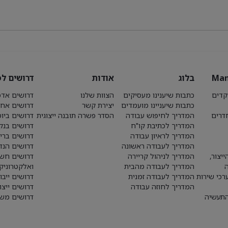
Man
בלוג
אודות
דרושים לפ
קדים
כתבות שיענינו מעסיקים
הצוות שלנו
דרושים אדמ
כתבות שיעניינו מועמדים
יצירת קשר
דרושים אחז
חדרים
המדריך לחיפוש עבודה
הסדר פשרה תובנה ייצוגית
דרושים ביו
המדריך לכתיבת קו"ח
דרושים בנק
המדריך לראיון עבודה
דרושים ברי
המדריך לעבודה ראשונה
דרושים הנד
יצור,
המדריך לניהול קריירה
דרושים חש
המדריך לעבודה מהבית
ואלקטרוניק
רכי שירות
המדריך לעבודה זמנית
דרושים ייבו
המדריך לחוזה עבודה
דרושים ייצו
התעשיה
דרושים משא