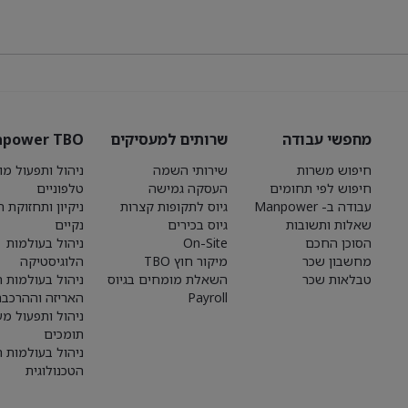
מחפשי עבודה
שרותים למעסיקים
power TBO
חיפוש משרות
שירותי השמה
ניהול ותפעול מו
חיפוש לפי תחומים
העסקה גמישה
טלפוניים
עבודה ב- Manpower
גיוס לתקופות קצרות
ניקיון ותחזוקת 
שאלות ותשובות
גיוס בכירים
נקיים
הסוכן החכם
On-Site
ניהול בעולמות
מחשבון שכר
מיקור חוץ TBO
הלוגיסטיקה
טבלאות שכר
השאלת מומחים בגיוס
ניהול בעולמות הי
Payroll
האריזה וההרכבה
ניהול ותפעול מע
תומכים
ניהול בעולמות 
הטכנולוגית