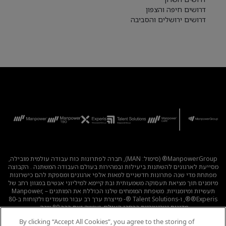
דרושים חיפה והצפון
דרושים ירושלים והסביבה
ManpowerGroup® (סימול: MAN), חברה לפתרונות כוח עבודה עולמית מובילה,
מסייעת לארגונים להשתנות ביעילות ובמהירות בעולם העבודה המשתנה . הקבוצה
מפתחת מדי שנה פתרונות חדשניים למאות אלפי ארגונים ומספקת להם כישרונות
מיומנים תוך מציאת תעסוקה משמעותית ובת קיימא למיליוני אנשים במגוון רחב של
תעשיות ומיומנויות. משפחת המומחים שלנו הכוללת את המותגים – Manpower,
®Experis®, ו-Talent Solutions ®- מייצרת ערך רב עבור מועמדים ולקוחות ב-80
מדינות וטריטוריות ברחבי העולם, ועושה זאת כבר 80 שנה.
By clicking “Accept All Cookies”, you agree to the storing of