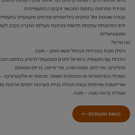
ניהול ופיתוח תיקי לקוחות קיימים לצד איתור וגיוס לקוחות חדשים 
מכירת פתרונות בתחום המכשור והבקרה התעשייתית.
עבודה שוטפת מול ספקים בינלאומיים וגורמים מקצועיים בתעשייה.
זיהוי הזדמנויות עסקיות חדשות והרחבת פעילות החברה בקרב לקוח
ופוטנציאליים
מה נדרש?
ניסיון מוכח במכירות ובניהול משא ומתן – חובה.
היכרות עם התעשייה בישראל ויתרון משמעותי לניסיון בתחום המכ
תהליכים, מדי לחץ, טמפרטורה, מדי זרימה, ברזים ומגופים.
השכלה כהנדסאי/ת או מהנדס/ת חשמל, מכונות או אלקטרוניקה – 
אוריינטציה שירותית גבוהה ויכולת בניית מערכות יחסים ארוכות טו
אנגלית ברמה טובה – חובה.
הגשת מועמדות