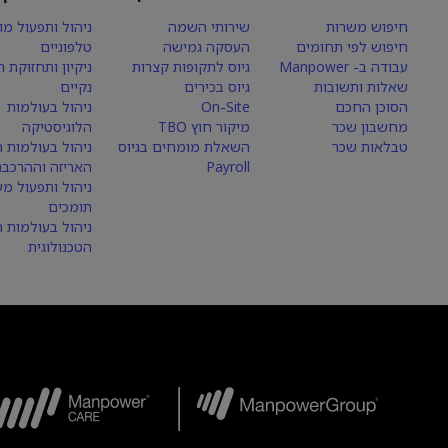
חיפוש משרות
שירותי השמה
ניהול ותפעול מו
חיפוש לפי תחומים
העסקה גמישה
טלפוניים
עבודה ב- Manpower
גיוס לתקופות קצרות
ניקיון ותחזוקת 
שאלות ותשובות
גיוס בכירים
נקיים
הסוכן החכם
On-Site
ניהול בעולמות
מחשבון שכר
מיקור חוץ TBO
הלוגיסטיקה
טבלאות שכר
השאלת מומחים בגיוס
ניהול בעולמות הי
Payroll
האריזה וההרכבה
ניהול ותפעול מע
תומכים
ניהול בעולמות 
הטכנולוגית