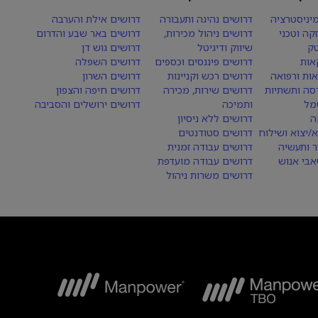
יניסטרציה
דרושים נהיגה ותעבורה
דרושים אילת והערבה
קה וטכני
דרושים ניהול מכירות,
דרושים באר שבע והדרום
טק
שיווק ודיגיטל
דרושים גוש דן
אות
דרושים פיננסים וכספים
דרושים השפלה
אות ורפואה
דרושים רכש וקניינות
דרושים השרון
סה ותשתיות
דרושים שירות, מכירה
דרושים חיפה והצפון
מל
ותמיכה
דרושים ירושלים והסביבה
ה
דרושים ללא ניסיון
א/יצוא ושילוח
דרושים סטודנטים
ר ותעשיה
דרושים עבודה זמנית
בי אנוש
דרושים עבודה מועדפת
דרושים משרות ניהול