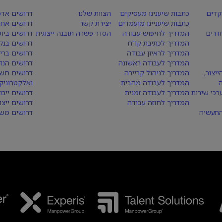
קדים
כתבות שיענינו מעסיקים
הצוות שלנו
דרושים אדמ
כתבות שיעניינו מועמדים
יצירת קשר
דרושים אחז
חדרים
המדריך לחיפוש עבודה
הסדר פשרה תובנה ייצוגית
דרושים ביו
המדריך לכתיבת קו"ח
דרושים בנק
המדריך לראיון עבודה
דרושים ברי
המדריך לעבודה ראשונה
דרושים הנד
יצור,
המדריך לניהול קריירה
דרושים חש
המדריך לעבודה מהבית
ואלקטרוניק
רכי שירות
המדריך לעבודה זמנית
דרושים ייבו
המדריך לחוזה עבודה
דרושים ייצו
התעשיה
דרושים משא