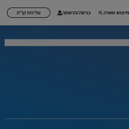
חיפוש משרה
כניסה/הרשמה
שליחת קו"ח