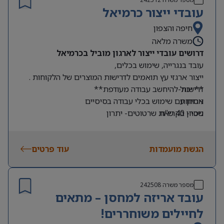
עובדי ייצור כרמיאל
חיפה והצפון
משרה מלאה
דרושים עובדי ייצור לארגון מוביל בכרמיאל
עובד בנגרייה, שימוש בכלים,
ייצור ארגזי עץ תואמים לדרישות המוצרים של הלקוחות .
דרישות-
** יכול להיחשב עבודה מעודפת**
ארוחות
ניסיון עם שימוש בכלי עבודה בסיסיים
שכר- 40 ש”ח.
ניסיון בקריאת שרטוטים- יתרון
שעות עבודה- א-ה 7:00-16:00
גישה לתחבורה ציבורית
הגשת מועמדות
עוד פרטים
מספר משרה
242508
עובד אריזה למחסן – מתאים
לחיילים משוחררים!