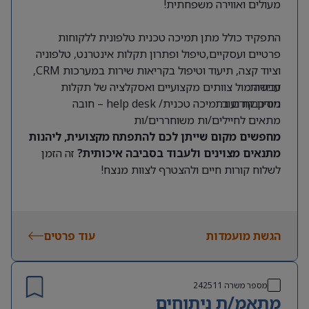
מעולים ואווירה משפחתית!
התפקיד כולל מתן תמיכה טכנית טלפונית ללקוחות
פרטיים ועסקיים,טיפול ופתרון תקלות אינטרנט, טלפוניה
וציוד קצה, תיעוד וטיפול בקריאות שירות במערכות CRM,
דרישות:
עבודה מול צוותים מקצועיים ואסקלציה של תקלות
מורכבות ועוד.
ניסיון קודם בתמיכה טכנית/ help desk – חובה
מתאים לחיילים/ות משוחררים/ות
מחפשים מקום שייתן לכם להתפתח מקצועית, ליהנות
מתנאים מצוינים ולעבוד בסביבה איכותית?
זה הזמן
לשלוח קורות חיים ולהצטרף לצוות מנצח!
הגשת מועמדות
עוד פרטים
מספר משרה
242511
מתאמ/ת ניתוחים