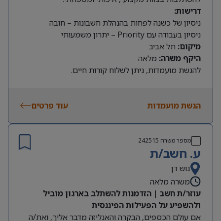
דרישות:
ניסיון של כשנה לפחות בהנהלת חשבונות – חובה
ניסיון בעבודה עם Priority – יתרון משמעותי
מיקום:
תל אביב
היקף משרה:
מלאה
להגשת מועמדות, ניתן לשלוח קורות חיים.
הגשת מועמדות
עוד פרטים
מספר משרה
242515
ע. חשב/ת
גוש דן
משרה מלאה
עוזר/ת חשב | הזדמנות להשתלב בארגון מוביל
ולהשפיע על הפעילות הפיננסית
אם עולם הכספים, הבקרה והאנליזה מדבר אליך, ואת/ה