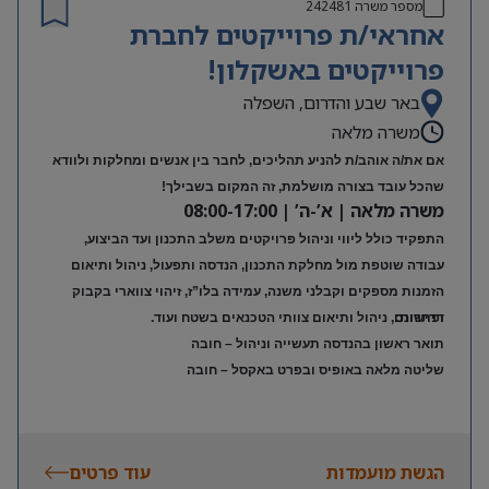
מספר משרה
242481
אחראי/ת פרוייקטים לחברת
פרוייקטים באשקלון!
באר שבע והדרום, השפלה
משרה מלאה
אם את/ה אוהב/ת להניע תהליכים, לחבר בין אנשים ומחלקות ולוודא
שהכל עובד בצורה מושלמת, זה המקום בשבילך!
משרה מלאה | א’-ה’ | 08:00-17:00
התפקיד כולל ליווי וניהול פרויקטים משלב התכנון ועד הביצוע,
עבודה שוטפת מול מחלקת התכנון, הנדסה ותפעול, ניהול ותיאום
הזמנות מספקים וקבלני משנה, עמידה בלו”ז, זיהוי צווארי בקבוק
דרישות:
ופתרונם, ניהול ותיאום צוותי הטכנאים בשטח ועוד.
תואר ראשון בהנדסה תעשייה וניהול – חובה
שליטה מלאה באופיס ובפרט באקסל – חובה
הגשת מועמדות
עוד פרטים