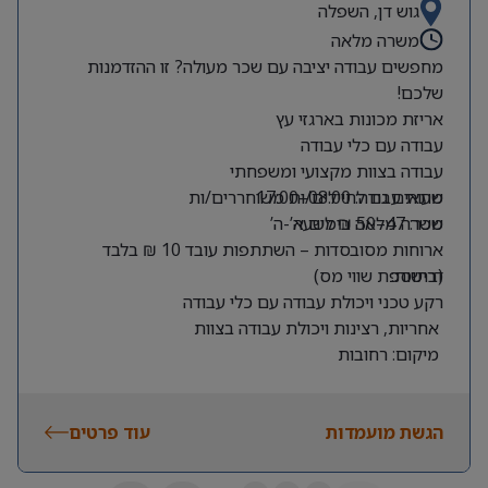
גוש דן, השפלה
משרה מלאה
מחפשים עבודה יציבה עם שכר מעולה? זו ההזדמנות
שלכם!
אריזת מכונות בארגזי עץ
עבודה עם כלי עבודה
עבודה בצוות מקצועי ומשפחתי
שעות עבודה: 08:00–17:00
מתאים גם לחיילים/ות משוחררים/ות
שכר: 47–50 ₪ לשעה
משרה מלאה בימים א’-ה’
ארוחות מסובסדות – השתתפות עובד 10 ₪ בלבד
דרישות:
(בתוספת שווי מס)
רקע טכני ויכולת עבודה עם כלי עבודה
אחריות, רצינות ויכולת עבודה בצוות
מיקום: רחובות
הגשת מועמדות
עוד פרטים