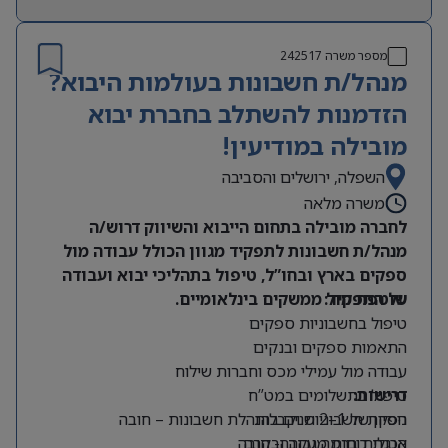
מספר משרה
242517
מנהל/ת חשבונות בעולמות היבוא?
הזדמנות להשתלב בחברת יבוא
מובילה במודיעין!
השפלה, ירושלים והסביבה
משרה מלאה
לחברה מובילה בתחום הייבוא והשיווק דרוש/ה
מנהל/ת חשבונות לתפקיד מגוון הכולל עבודה מול
ספקים בארץ ובחו”ל, טיפול בתהליכי יבוא ועבודה
על התפקיד:
שוטפת מול ממשקים בינלאומיים.
טיפול בחשבוניות ספקים
התאמות ספקים ובנקים
עבודה מול עמילי מכס וחברות שילוח
דרישות:
טיפול בתשלומים במט”ח
ניסיון של 1–2 שנים בהנהלת חשבונות – חובה
הפקת חשבוניות וקבלות
הכנת דוחות מעקב ובקרה
אנגלית ברמה גבוהה- חובה