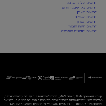
דרושים אילת והערבה
דרושים באר שבע והדרום
דרושים גוש דן
דרושים השפלה
דרושים השרון
דרושים חיפה והצפון
דרושים ירושלים והסביבה
ManpowerGroup® (סימול: MAN), חברה לפתרונות כוח עבודה עולמית מובילה,
מסייעת לארגונים להשתנות ביעילות ובמהירות בעולם העבודה המשתנה . הקבוצה
מפתחת מדי שנה פתרונות חדשניים למאות אלפי ארגונים ומספקת להם כישרונות