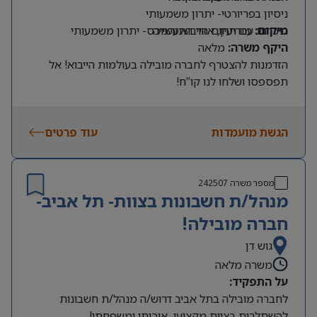
ניסיון בפריורטי- יתרון משמעותי
מיקום:
מודיעין, אזור התעשייה
היכרות עם תחום הייבוא והמכס- יתרון משמעותי
היקף משרה:
מלאה
הזדמנות להצטרף לחברה מובילה בעולמות הייבוא! אל
תפספסו ושלחו לנו קו”ח!
הגשת מועמדות
עוד פרטים
מספר משרה
242507
מנהל/ת חשבונות בצוות- תל אביב-
חברה מובילה!
גוש דן
משרה מלאה
על התפקיד:
לחברה מובילה בתל אביב דרוש/ה מנהל/ת חשבונות
להשתלבות בצוות מקצועי, איכותי ומשפחתי!