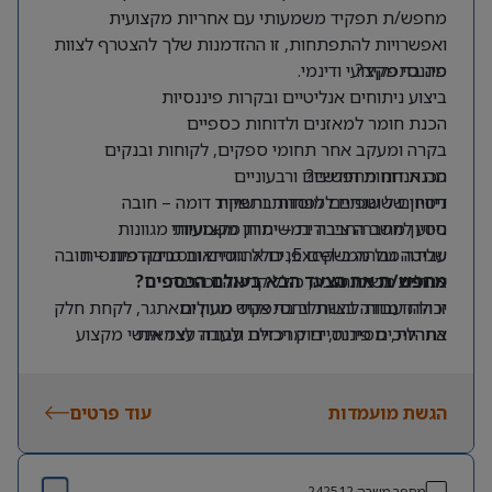
מחפש/ת תפקיד משמעותי עם אחריות מקצועית
ואפשרויות להתפתחות, זו ההזדמנות שלך להצטרף לצוות
מה בתפקיד?
פיננסי מקצועי ודינמי.
ביצוע ניתוחים אנליטיים ובקרות פיננסיות
הכנת חומר למאזנים ולדוחות כספיים
בקרה ומעקב אחר תחומי ספקים, לקוחות ובנקים
מה אנחנו מחפשים?
הכנת דוחות חודשיים ורבעוניים
דיווחים שוטפים למוסדות ורשויות
ניסיון של שנתיים לפחות בתפקיד דומה – חובה
ניסיון מחברה ציבורית – יתרון משמעותי
סיוע לחשב החברה במשימות מקצועיות מגוונות
שליטה גבוהה ב-Excel, כולל נוסחאות מתקדמות – חובה
עבודה מול ממשקים פנים ארגוניים ובסביבה פיננסית
מרובת משימות
אנגלית ברמה טובה, כולל קריאה וכתיבה
מחפש/ת את הצעד הבא בעולם הכספים?
יכולת עבודה בצוות ויחסי אנוש מעולים
זו ההזדמנות להשתלב בתפקיד מגוון ומאתגר, לקחת חלק
אחריות, מסירות, דיוק ויכולת עבודה עצמאית
בתהליכים פיננסיים מרכזיים ולעבוד לצד אנשי מקצוע
מובילים בתחום.
הגשת מועמדות
עוד פרטים
מספר משרה
242512