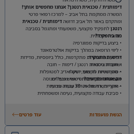
ניסיון בהובלת הקמות, הרחבות או טרנספורמציות
דימותנית / טכנאית רנטגן? אנחנו מחפשים אותך!
תפעוליות משמעותיות – יתרון.
המשרה ממוקמת בתל אביב – למרכז רפואי פרטי
ומתקדם באזור תל אביב דרושה
דימותנית / טכנאית
רנטגן
לתפקיד מקצועי, משמעותי ומתגמל בסביבה
מה בתפקיד?
רפואית איכותית.
• ביצוע בדיקות ממוגרפיה
• ליווי הרופאה במהלך בדיקות אולטרסאונד
דרישות התפקיד:
• סיוע בפרוצדורות מתקדמות, כולל ביופסיות, מדידות
ושאיבות ציסטות
– תעודת טכנאית רנטגן / דימות – חובה
– סטודנטיות לדימות יישקלו
• מתן שירות מקצועי, רגיש ואדיב למטופלות
מה אנחנו מציעים?
– שירותיות גבוהה ויחסי אנוש מעולים
• עבודה כחלק מצוות רפואי מוביל ומנוסה
• היקף משרה מלאה- 38 שעות שבועיות
– אחריות, רגישות ויכולת עבודה בצוות
• סביבת עבודה מקצועית, נעימה ומשפחתית
• מיקום מרכזי ונגיש לתחבורה ציבורית
• ללא עבודה בימי שישי ושבת
הגשת מועמדות
עוד פרטים
• הזדמנות להשתלב במרכז רפואי מוביל עם אופק מקצועי