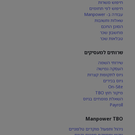
חיפוש משרות
חיפוש לפי תחומים
עבודה ב- Manpower
שאלות ותשובות
הסוכן החכם
מחשבון שכר
טבלאות שכר
שרותים למעסיקים
שירותי השמה
העסקה גמישה
גיוס לתקופות קצרות
גיוס בכירים
On-Site
מיקור חוץ TBO
השאלת מומחים בגיוס
Payroll
Manpower TBO
ניהול ותפעול מוקדים טלפוניים
ניקיון ותחזוקת חדרים נקיים