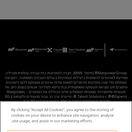
ManpowerGroup® (סימול: MAN), חברה לפתרונות כוח עבודה עולמית מובילה,
מסייעת לארגונים להשתנות ביעילות ובמהירות בעולם העבודה המשתנה . הקבוצה
מפתחת מדי שנה פתרונות חדשניים למאות אלפי ארגונים ומספקת להם כישרונות
מיומנים תוך מציאת תעסוקה משמעותית ובת קיימא למיליוני אנשים במגוון רחב של
תעשיות ומיומנויות. משפחת המומחים שלנו הכוללת את המותגים – Manpower,
®Experis®, ו-Talent Solutions ®- מייצרת ערך רב עבור מועמדים ולקוחות ב-80
מדינות וטריטוריות ברחבי העולם, ועושה זאת כבר 80 שנה.
By clicking “Accept All Cookies”, you agree to the storing of
לכל המשרות
|
מדיניות הפרטיות
|
תנאי השימוש
|
נגישות
|
cookies on your device to enhance site navigation, analyze
קוד אתי
|
מדיניות Cookie
site usage, and assist in our marketing efforts.