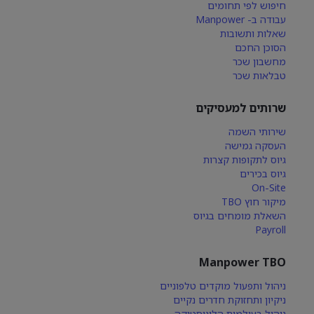
חיפוש לפי תחומים
עבודה ב- Manpower
שאלות ותשובות
הסוכן החכם
מחשבון שכר
טבלאות שכר
שרותים למעסיקים
שירותי השמה
העסקה גמישה
גיוס לתקופות קצרות
גיוס בכירים
On-Site
מיקור חוץ TBO
השאלת מומחים בגיוס
Payroll
Manpower TBO
ניהול ותפעול מוקדים טלפוניים
ניקיון ותחזוקת חדרים נקיים
ניהול בעולמות הלוגיסטיקה