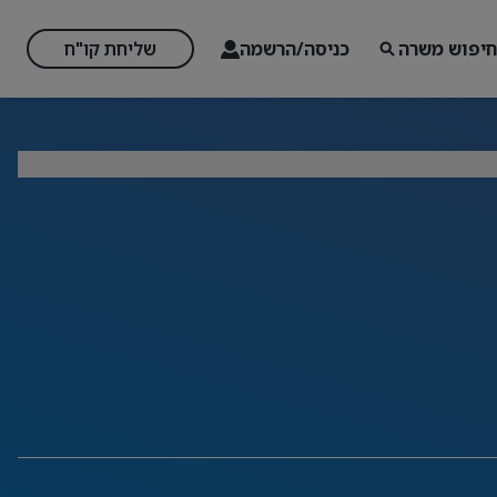
חיפוש משרה
כניסה/הרשמה
שליחת קו"ח