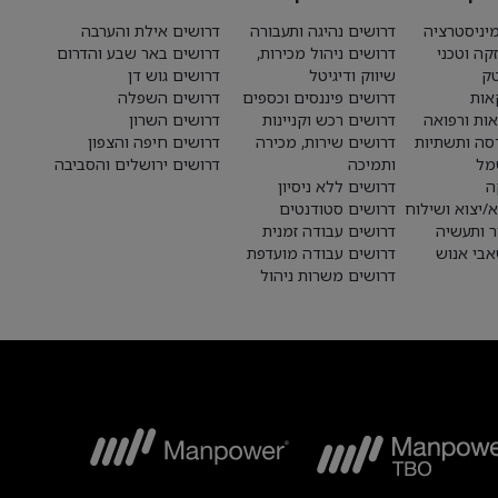
יניסטרציה
דרושים נהיגה ותעבורה
דרושים אילת והערבה
קה וטכני
דרושים ניהול מכירות,
דרושים באר שבע והדרום
טק
שיווק ודיגיטל
דרושים גוש דן
אות
דרושים פיננסים וכספים
דרושים השפלה
אות ורפואה
דרושים רכש וקניינות
דרושים השרון
סה ותשתיות
דרושים שירות, מכירה
דרושים חיפה והצפון
מל
ותמיכה
דרושים ירושלים והסביבה
ה
דרושים ללא ניסיון
א/יצוא ושילוח
דרושים סטודנטים
ר ותעשיה
דרושים עבודה זמנית
בי אנוש
דרושים עבודה מועדפת
דרושים משרות ניהול