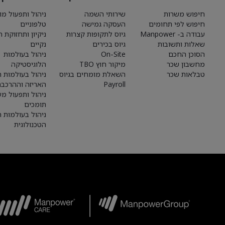
חיפוש משרות
שירותי השמה
ניהול ותפעול מו
חיפוש לפי תחומים
העסקה גמישה
טלפוניים
עבודה ב- Manpower
גיוס לתקופות קצרות
ניקיון ותחזוקת 
שאלות ותשובות
גיוס בכירים
נקיים
הסוכן החכם
On-Site
ניהול בעולמות
מחשבון שכר
מיקור חוץ TBO
הלוגיסטיקה
טבלאות שכר
השאלת מומחים בגיוס
ניהול בעולמות הי
Payroll
האריזה וההרכבה
ניהול ותפעול מע
תומכים
ניהול בעולמות 
הטכנולוגית