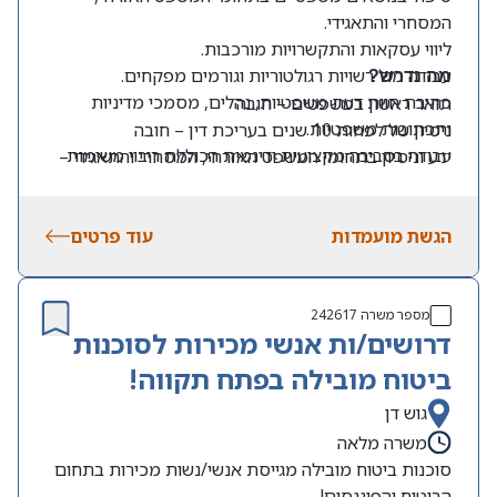
המסחרי והתאגידי.
ליווי עסקאות והתקשרויות מורכבות.
עבודה מול רשויות רגולטוריות וגורמים מפקחים.
מה נדרש?
כתיבת חוות דעת משפטיות, נהלים, מסמכי מדיניות
תואר ראשון במשפטים – חובה
ותכתובות משפטיות.
ניסיון של לפחות 10 שנים בעריכת דין – חובה
עבודה בסביבה מקצועית ודינמית הכוללת ריבוי משימות
ידע וניסיון בתחומי המשפט האזרחי, המסחרי והתאגידי –
ואתגרים.
חובה
אנגלית ברמה גבוהה מאוד – חובה
הגשת מועמדות
עוד פרטים
מספר משרה
242617
דרושים/ות אנשי מכירות לסוכנות
ביטוח מובילה בפתח תקווה!
גוש דן
משרה מלאה
סוכנות ביטוח מובילה מגייסת אנשי/נשות מכירות בתחום
הביטוח והפיננסים!