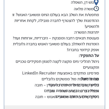
גוש דן, השפלה
משרה מלאה
מחפש/ת את השלב הבא בעולם הגיוס ומשאבי האנוש? זו
ההזדמנות שלך להצטרף לחברה מובילה, לקחת אחריות
ולהשפיע!
יתרונות המשרה:
מעטפת תנאים רחבה ומפנקת – היברדיות, ארוחות ועוד!
הזמדנות להשתלב בעולם משאבי האנוש בחברה גלובלית
אופק קידומי בחברה!
על התפקיד:
ניהול תהליכי גיוס מקצה לקצה למגוון תפקידים טכניים
ומקצועיים
סורסינג מתקדם באמצעות LinkedIn Recruiter
עבודה שוטפת מול ממשקים גלובליים
מה נדרש?
קליטת עובדים וליווי חוויית העובד
ניסיון קודם בגיוס ושימוש בלינקדין – חובה
טיפול בפרט, וביצוע הערכות עובדים
אנגלית ברמה גבוהה מאוד – חובה
הפקת אירועי רווחה ארגוניים
ניסיון קודם בתחום משאבי האנוש – חובה
יכולת עבודה עצמאית ויוזמה גבוהה לצד יחסי אנוש
מצוינים