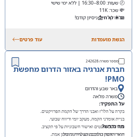
🕗 שעות: 8:00–16:30 | ללא ימי שישי
💸 שכר: 11K
שלחו קו”ח 📩
👩‍💻 לא חייב ניסיון קודם!
הגשת מועמדות
עוד פרטים
מספר משרה
242628
חברת אנרגיה באזור הדרום מחפשת
PMO!
באר שבע והדרום
משרה מלאה
על התפקיד:
בקרה על הלו”ז ואבני הדרך של הקמת הפרויקטים.
בניית אומדני הקמה, מעקב יומי ודיווח שבועי.
מה נדרש?
עבודה עם גאנטים ואישור חשבוניות על פי תקציב.
תואר ראשון בהנדסת תעשייה וניהול.
זיהוי והרמת דגלים בנוגע לחריגות בזמן אמת.