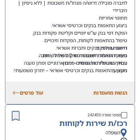
לחברה מובילה דרוש/ה מנהל/ת חשבונות | ללא ניסיון |
היברידי
תחומי אחריות
ביצוע התאמות בנקים וכרטיסי אשראי.
הפקת דפי בנק עו”ש יומיים וקליטת פקודות בנק.
טיפול בהתאמות לקוחות, הפקדות וזיכויים.
דרישות התפקיד
רישום עמלות בנקים וחברות אשראי.
תעודת הנהלת חשבונות סוג 2 לפחות – חובה.
ביצוע התאמות חשבונות שיקים של לקוחות.
ניסיון כמנהל/ת חשבונות – יתרון.
עבודה שוטפת מול גורמים פנים ארגוניים ומתן מענה
מקצועי.
ניסיון בהתאמות בנקים וכרטיסי אשראי – יתרון משמעותי.
ניסיון בעבודה עם SAP – יתרון.
הפקת דוחות ייעודיים בתחום הלקוחות והגבייה.
ניסיון בעבודה עם Credit Guard – יתרון.
טיפול והזרמת חשבוניות ספקים במערכת.
הגשת מועמדות
עוד פרטים
מספר משרה
242450
רכז/ת שירות לקוחות
השפלה