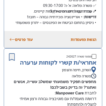
✅ משרה מלאה: א’-ה’ 09:30-17:00
📍 פתח תקווה, תוצרת הארץ 3
✅ עבודה עם לידים חמים ולקוחות קיימים.
דרישות:
• אוריינטציה מכירתית גבוהה – חובה!
• ניסיון בתחום הביטוח או הפיננסים – יתרון משמעותי
הגשת מועמדות
עוד פרטים
מספר משרה
242627
אחראי/ת קשרי לקוחות ערערה
השרון, חיפה והצפון
משרה מלאה
מחפשים תפקיד משמעותי שמשלב עשייה, אנשים
ואתגר? זה בדיוק בשבילכם
!
לחברת
Manpower Care
:
דרוש/ה מועמד/ת עם מוטיבציה גבוהה ורצון אמיתי
להצליח ולהתפתח
!