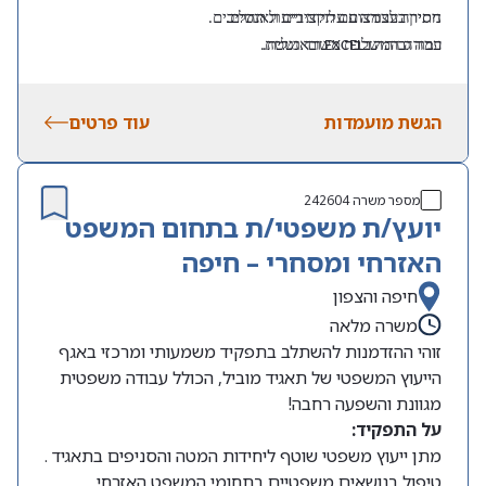
ניסיון בעבודה עם תקציבים וגאנטים.
חתירה לצמצום עלויות וייעול תהליכים.
רמה גבוהה ב
EXCEL
ובאנגלית.
עבודה המשלבת משרד ושטח.
ניסיון בפרויקטים בשטח/בתשתיות – יתרון.
הגשת מועמדות
עוד פרטים
מספר משרה
242604
יועץ/ת משפטי/ת בתחום המשפט
האזרחי ומסחרי – חיפה
חיפה והצפון
משרה מלאה
זוהי ההזדמנות להשתלב בתפקיד משמעותי ומרכזי באגף
הייעוץ המשפטי של תאגיד מוביל, הכולל עבודה משפטית
מגוונת והשפעה רחבה!
על התפקיד:
מתן ייעוץ משפטי שוטף ליחידות המטה והסניפים בתאגיד .
טיפול בנושאים משפטיים בתחומי המשפט האזרחי,