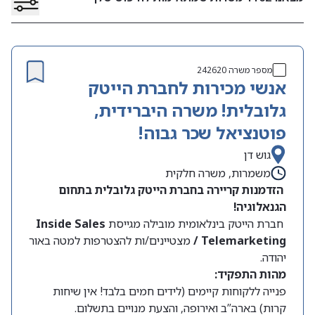
מספר משרה
242620
אנשי מכירות לחברת הייטק
גלובלית! משרה היברידית,
פוטנציאל שכר גבוה!
גוש דן
משמרות, משרה חלקית
הזדמנות קריירה בחברת הייטק גלובלית בתחום
הגנאלוגיה!
חברת הייטק בינלאומית מובילה מגייסת
Inside Sales
/ Telemarketing
מצטיינים/ות להצטרפות למטה באור
יהודה.
מהות התפקיד:
פנייה ללקוחות קיימים (לידים חמים בלבד! אין שיחות
קרות) בארה”ב ואירופה, והצעת מנויים בתשלום.