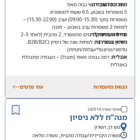
מתכונת העבודה:
מוצר בעל ערך רגשי גבוה מאוד.
5 משמרות בשבוע, 6.5 שעות למשמרת.
משמרות בוקר (09:00-15:30) וערב (15:30-22:00) –
לפחות 2 משמרות ערב בשבוע – חובה
מודל היברידי:
דרישות התפקיד:
3 ימים מהמשרד, 2 מהבית (לאחר 2-3
חודשי הכשרה).
ניסיון במכירות:
לפחות שנה של ניסיון (B2B/B2C,
טלפוני/פרונטלי/עגלות/חנויות).
אנגלית:
רמה גבוהה מאוד (חובה!) – העבודה מתנהלת
באנגלית.
שפות נוספות:
יתרון משמעותי.
זמינות:
תחילת הקורס ב14.9.2026
הגשת מועמדות
עוד פרטים
מספר משרה
242514
מנה”ח ללא ניסיון
גוש דן, השרון
משרה היברידית/עבודה מהבית, משרה מלאה