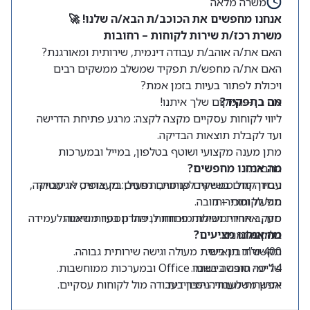
משרה מלאה
אנחנו מחפשים את הכוכב/ת הבא/ה שלנו! 🚀
משרת רכז/ת שירות לקוחות – רחובות
האם את/ה אוהב/ת עבודה דינמית, שירותית ומאורגנת?
האם את/ה מחפש/ת תפקיד שמשלב ממשקים רבים
ויכולת לפתור בעיות בזמן אמת?
מה בתפקיד?
אם כן – המקום שלך איתנו!
ליווי לקוחות עסקיים מקצה לקצה: מרגע פתיחת הדרישה
ועד לקבלת תוצאות הבדיקה.
מתן מענה מקצועי ושוטף בטלפון, במייל ובמערכות
החברה.
מה אנחנו מחפשים?
ניסיון קודם בשירות לקוחות, תפעול, בק אופיס או עבודה
עבודה מול ממשקים פנימיים רחבים: מעבדות, לוגיסטיקה,
תפעול ומכירות.
מול לקוחות – חובה.
סדר, אחריות ויכולת מוכחת לניהול מספר משימות
מעקב אחרי משימות פתוחות, פתרון בעיות ודאגה לעמידה
במקביל.
בלוחות זמנים.
מה אנחנו מציעים?
400 ש”ח תן ביס.
תקשורת בינאישית מעולה וגישה שירותית גבוהה.
14 ימי חופשה בשנה.
שליטה טובה ביישומי Office ובמערכות ממוחשבות.
יתרון משמעותי:
אפשרות לעבודה היברידית.
ניסיון בעבודה מול לקוחות עסקיים.
מיקום:
רחובות.