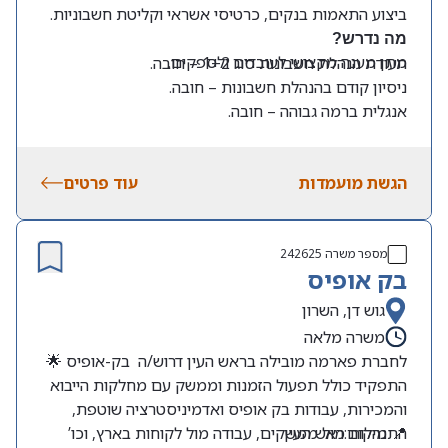
ביצוע התאמות בנקים, כרטיסי אשראי וקליטת חשבוניות.
מה נדרש?
מתן מענה מקצועי לעובדים ולספקים.
תעודת הנהלת חשבונות סוג 1+2 – חובה.
ניסיון קודם בהנהלת חשבונות – חובה.
אנגלית ברמה גבוהה – חובה.
ניסיון קודם בעבודה עם SAP Business One – יתרון.
סדר, דיוק, אחריות לצד יחסי אנוש מעולים.
הגשת מועמדות
עוד פרטים
מספר משרה
242625
בק אופיס
גוש דן, השרון
משרה מלאה
לחברת פארמה מובילה בראש העין דרוש/ה בק-אופיס 🌟
התפקיד כולל תפעול הזמנות וממשק עם מחלקות הייבוא
והמכירות, עבודות בק אופיס ואדמיניסטרציה שוטפת,
📍 מיקום:ראש העין
התנהלות מול ממשקים, עבודה מול לקוחות בארץ, וכו’