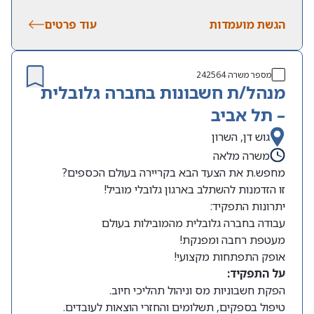
שעות עבודה:
משרה מלאה, א’-ה’, 8:00-16:00 (יום אחד
הגשת מועמדות
בשבוע עד 17:00). תורנות שישי אחת לחודש וחצי –
עוד פרטים
מהבית!
מספר משרה
242564
מנהל/ת חשבונות בחברה גלובלית
– תל אביב
גוש דן, השרון
משרה מלאה
מחפש.ת את הצעד הבא בקריירה בעולם הכספים?
זו הזדמנות להשתלב בארגון גלובלי מוביל!
יתרונות התפקיד:
עבודה בחברה גלובלית מהמובילות בעולם
מעטפת רחבה ומפנקת!
אופק התפתחות מקצועי!
על התפקיד:
הפקת חשבוניות מס וניהול תהליכי חיוב.
טיפול בספקים, תשלומים והחזרי הוצאות לעובדים.