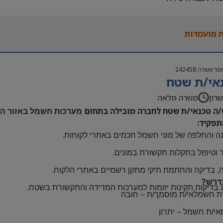
נות להגעה עצמאית
 משרה:
 מועמדות
אה | ימים א-ה | 6:30-15:30
ם:
גבוה
פר משרה
242458
שתלמות ובונוסים
אי/ת שטח
 חברה מהיום הראשון
ם: חדרה
רון
משרה מלאה
/ה טכנאי/ת שטח לחברה מובילה בתחום
מערכות חשמל באזור השר
תפקיד:
ה והחלפה של מוני חשמל חכמים באתרי לקוחות
.
 וטיפול בתקלות תקשורת במונים
.
, בדיקה והחתמת תיקי מתקן רשמיים באתרי הלקוח
.
דרש?
 בדיקות תקינות יזומות למערכות המדידה והתקשורת בשטח
.
ת חשמלאי/ת מוסמך/ת
–
חובה
אי/ת חשמל
–
יתרון