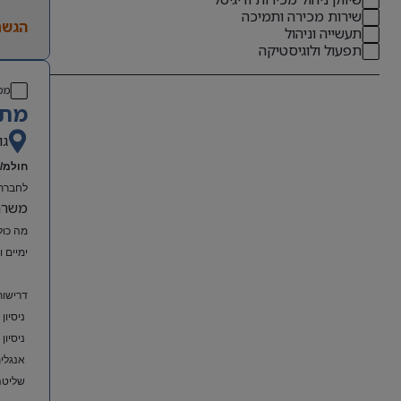
שירות מכירה ותמיכה
הגשת
תעשייה וניהול
תפעול ולוגיסטיקה
מס
מתא
גו
חולמ/ת
לחברת 
משרה מל
מה כול
ימיים 
דרישות
ניסיון
ניסיון
אנגלית
שליטה מלאה ב-el