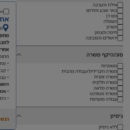
אילת והערבה
באר שבע והדרום
מס
גוש דן
אחר
השפלה
השרון
גו
חיפה והצפון
מחפש
ירושלים והסביבה
לחבר
אחריו
סוג/היקף משרה
תחומי
• מתן
משמרות
• קבל
משרה היברידית/עבודה מהבית
משרה זמנית
• עבו
משרה חלקית
דרישו
• טיפ
משרה מלאה
• ניס
• אחר
משרת סטודנט
• ניס
עבודה מועדפת
• שליטה מלא
• ניסיון
ניסיון
הגשת
• יכו
ללא ניסיון