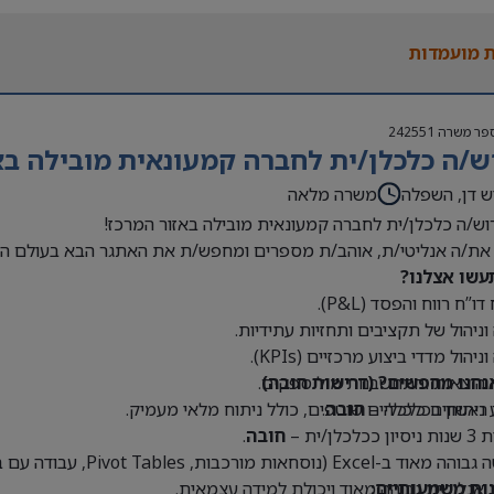
 בעולם האופנה או הריטייל – יתרון משמעותי
 מועמדות
פר משרה
242551
ש/ה כלכלן/ית לחברה קמעונאית מובילה בא
ש דן, השפלה
משרה מלאה
וש/ה כלכלן/ית לחברה קמעונאית מובילה באזור המרכז!
את/ה אנליטי/ת, אוהב/ת מספרים ומחפש/ת את האתגר הבא בעולם הק
עשו אצלנו?
דו”ח רווח והפסד (P&L).
 וניהול של תקציבים ותחזיות עתידיות.
וניהול מדדי ביצוע מרכזיים (KPIs).
נחנו מחפשים? (דרישות חובה)
 הוצאות והתחשבנות מול ספקים.
 ראשון בכלכלה –
חובה
.
 ניתוחים כלכליים שוטפים, כולל ניתוח מלאי מעמיק.
כלכלן/ית –
חובה
.
Exce (נוסחאות מורכבות, Pivot Tables, עבודה עם בסיסי נתונים גדולים) –
נות משמעותיים:
 אנליטית גבוהה מאוד ויכולת למידה עצמאית.