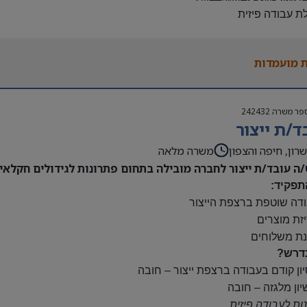
לת עבודה פיזית
נות להגעה עצמאית
 משרה:
 מועמדות
ות:
23:00-7
נוספות לפי צורך
פר משרה
242432
ם:
ד/ת ייצור
ס
השתלמות
רון, חיפה והצפון
משרה מלאה
/ה עובד/ת ייצור לחברה מובילה בתחום פתרונות לגידולים חקלאיי
תפקיד:
ודה שוטפת ברצפת הייצור
יזת מוצרים
נת משלוחים
דרש?
יון קודם בעבודה ברצפת ייצור – חובה
יון מלגזה – חובה
נות לעבודה פיזית