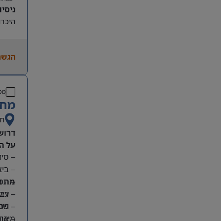
ניסיון קו
היכרות
הגשת
מס
מחפ
חי
דרוש
על ה
– סי
– בי
מה נ
– תפע
– ריש
– עבו
– שמי
– ניס
מיקום
– אחר