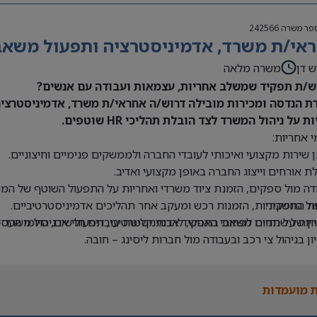
פר משרה
242566
אי/ת משרד, אדמיניסטרציה ותפעול משאבי 
ש דן
משרה מלאה
/ת תפקיד שמשלב אחריות, עצמאות ועבודה עם אנשים?
ת הנדסה ומכירות מובילה דרוש/ה אחראי/ת משרד, אדמיניסטרציה 
ת על ניהול המשרד לצד הובלת תהליכי HR שוטפים.
 אחריות:
 שירות מקצועי ואיכותי לעובדי החברה ולממשקים פנימיים וחיצוניים.
ת אורחים וייצוג החברה באופן מקצועי ואדיב.
דה מול ספקים, הזמנת ציוד משרדי ואחריות על התפעול השוטף של המש
ת התפקיד:
ול בחשבוניות, הזמנות רכש ומעקב אחר תהליכים אדמיניסטרטיביים.
יון של שנתיים לפחות בתפקיד אדמיניסטרטיבי, תפעולי או ניהול משרד –
יות על תחום משאבי האנוש, לרבות קליטת עובדים חדשים, סיומי העסקה
יון בניהול צי רכב ובעבודה מול חברות ליסינג – חובה.
ה ב-Office וב-Excel – חובה.
 בעבודה עם מערכת Priority – יתרון.
 מועמדות
לת ניהול מספר משימות במקביל ותיעדוף משימות.