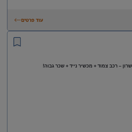
עוד פרטים
ון – רכב צמוד + מכשיר נייד + שכר גבוה!