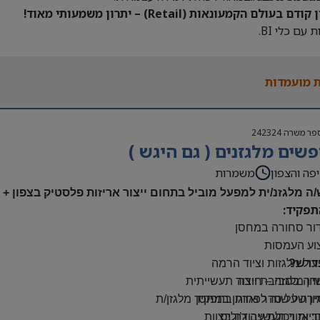
דם בעולם הקמעונאות (Retail) – יתרון משמעותי מאוד!
 עם כלי BI.
 מועמדות
פר משרה
242324
שים מלגזנים ( גם היגש )
פה והצפון
משמרות
/ה מלגזנ/ית למפעל מוביל בתחום ייצור אריזות פלסטיק בצפון +
תפקיד:
דור סחורה במחסן
צוע העמסות
דרש?
ול מלגזות וציוד הרמה
יון מלגזה – חובה
דה בסביבת ייצור תעשייתית
רה על סדר וארגון במחסן
יון של שנה לפחות בתפקיד מלגזן/ת
: אזור תעשייה ג’וליס
יות ויכולת עבודה בצוות