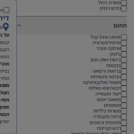
משרת ניהול
נדרש ניסיון
מס
דיר
תחום
גו
על ה
Top Executive
אדמיניסטרציה
אחזקה וטכני
הקבוצ
ביוטק
התפקי
ביטוח ושוק ההון
תהליכ
אחריו
בנקאות
בנייה
בריאות ורפואה
הנדסה ותשתיות
הגדרת
חשמל ואלקטרוניקה
ניטור
מה נ
ייבוא/יצוא ושילוח
הובלת
ניסיון קודם בתפקידי O
ייצור ותעשייה
משאבי אנוש
זיהוי
ניסיון 
משפטים
ממשקי
יתרון לבעל
משרות כלליות
אפשרו
הבנה 
נהיגה ותעבורה
יתרון
פיננסים וכספים
רכש וקניינות
אנגלי
שיווק ניהול מכירות ודיגיטל