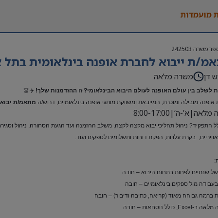
 מועמדות
פר משרה
242503
מ/ת ייבוא לחברת אופנה בינלאומית בתל א
ש דן
משרה מלאה
 לשלב בין עולם האופנה לעולם היבוא הבינלאומי? זו ההזדמנות שלך!
✈️👗
אופנה מובילה ומוכרת, המייבאת ומשווקת מותגי אופנה בינלאומיים, דרוש/ה
מתאמ/ת יבוא 
אה|א’-ה’|8:00-17:00
ל התפקיד? ניהול תהליכי יבוא מקצה לקצה, משלב ההזמנה ועד הגעת הסחורה, ניהול וסגירת ת
ואוויריים, בקרת עלויות, הפקת דוחות ותשלומים לספקים ועוד.
:
 של שנתיים לפחות בתחום היבוא – חובה
 בעבודה מול ספקים בינלאומיים – חובה
 ברמה גבוהה מאוד (קריאה, כתיבה ודיבור) – חובה
Exc, כולל נוסחאות – חובה