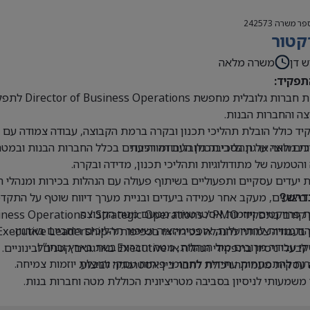
פר משרה
242573
קטור
ש דן
משרה מלאה
תפקיד:
קבוצת חברו
ה והחברות הבנות.
ד כולל הובלת תהליכי תכנון ובקרה ברמת הקבוצה, עבודה צמודה עם הנ
ים חוצי ארגון בסביבה גלובלית ומורכבת
ת מלאה על תהליכי תכנון העבודה והיעדים בכלל החברות הבנות ובמטה
 והטמעה של מתודולוגיות ותהליכי תכנון, מדידה ובקרה.
 יעדים עסקיים ותפעוליים בשיתוף פעולה עם הנהלות בכירות ומנהלי 
 ביצועים, מעקב אחר עמידה ביעדים ובניית מערך דיווח שוטף על התקדמ
דרש?
 פרויקטים ויוזמות אסטרטגיות מטעם מטה הקבוצה.
Business Operations / Strategic Operations / PM בכיר או תפקידים דומים.
 הזדמנויות להתייעלות, אופטימיזציה ושיפור תהליכים רוחביים בארגון.
בעבודה צמודה להנהלה בכירה או בכפיפות ל-Executive Leadership.
 עבודה מרובים מול הנהלות, מטה וחברות בנות בארץ ובחו”ל.
י ניסיון בתפקידי הנהלה או Executive בארגונים קטנים ובינוניים.
ת להתפתחות עתידית לתחומי פיתוח עסקי והובלת יוזמות צמיחה.
עסקית מעמיקה ויכולת לחבר בין אסטרטגיה לביצוע.
 משמעותי לניסיון בסביבה מטריציונית הכוללת מטה וחברות בנות.
ת ברמה גבוהה מאוד, בכתב ובעל פה.