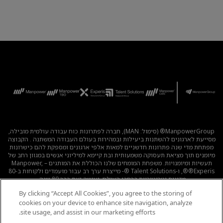
ManpowerGroup® (סימול: MAN), חברה לפתרונות כוח עבודה עולמית מובילה,
מסייעת לארגונים להשתנות ביעילות ובמהירות בעולם העבודה המשתנה . הקבוצה
מפתחת מדי שנה פתרונות חדשניים למאות אלפי ארגונים ומספקת להם כישרונות
מיומנים תוך מציאת תעסוקה משמעותית ובת קיימא למיליוני אנשים במגוון רחב של
תעשיות ומיומנויות. משפחת המומחים שלנו הכוללת את המותגים – Manpower,
®Experis®, ו-Talent Solutions ®- מייצרת ערך רב עבור מועמדים ולקוחות ב-80
מדינות וטריטוריות ברחבי העולם, ועושה זאת כבר 80 שנה.
By clicking “Accept All Cookies”, you agree to the storing of
לכל המשרות
|
מדיניות הפרטיות
|
תנאי השימוש
|
נגישות
|
cookies on your device to enhance site navigation, analyze
קוד אתי
|
מדיניות Cookie
site usage, and assist in our marketing efforts.