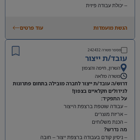
– יכולת עבודה פיזית
– נכונות להגעה עצמאית
היקף משרה:
הגשת מועמדות
עוד פרטים
משמרות:
בוקר 7:00-15:00 | צהריים 15:00-23:00 | לילה 23:00-
7:00
מספר משרה
242432
שעות נוספות לפי צורך
עובד/ת ייצור
תנאים:
סיבוס
השרון, חיפה והצפון
קרן השתלמות
משרה מלאה
דרוש/ה עובד/ת ייצור לחברה מובילה בתחום פתרונות
לגידולים חקלאיים בצפון!
על התפקיד:
– עבודה שוטפת ברצפת הייצור
– אריזת מוצרים
– הכנת משלוחים
מה נדרש?
– ניסיון קודם בעבודה ברצפת ייצור – חובה