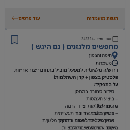
הגשת מועמדות
עוד פרטים
מספר משרה
242324
מחפשים מלגזנים ( גם היגש )
חיפה והצפון
משמרות
דרוש/ה מלגזנ/ית למפעל מוביל בתחום ייצור אריזות
פלסטיק בצפון + קרן השתלמות!
על התפקיד:
– סידור סחורה במחסן
– ביצוע העמסות
מה נדרש?
– תפעול מלגזות וציוד הרמה
– רישיון מלגזה – חובה
– עבודה בסביבת ייצור תעשייתית
– שמירה על סדר וארגון במחסן
– ניסיון של שנה לפחות בתפקיד מלגזן/ת
מיקום: אזור תעשייה ג’וליס
– אחריות ויכולת עבודה בצוות