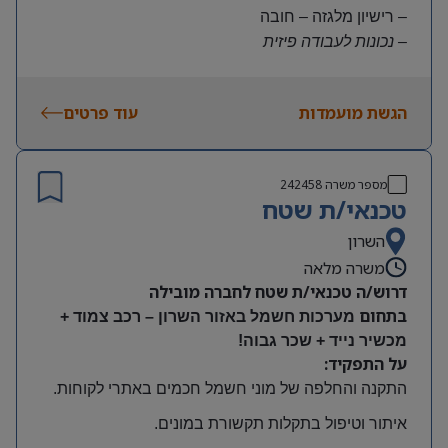
– רישיון מלגזה – חובה
– נכונות לעבודה פיזית
– נכונות להגעה עצמאית
היקף משרה:
הגשת מועמדות
עוד פרטים
משרה מלאה | ימים א-ה | 6:30-15:30
תנאים:
שכר גבוה
מספר משרה
242458
קרן השתלמות ובונוסים
טכנאי/ת שטח
עובד חברה מהיום הראשון
מיקום: חדרה
השרון
משרה מלאה
דרוש/ה טכנאי/ת שטח לחברה מובילה
בתחום
מערכות חשמל באזור השרון – רכב צמוד +
מכשיר נייד + שכר גבוה!
על התפקיד:
התקנה והחלפה של מוני חשמל חכמים באתרי לקוחות
.
איתור וטיפול בתקלות תקשורת במונים
.