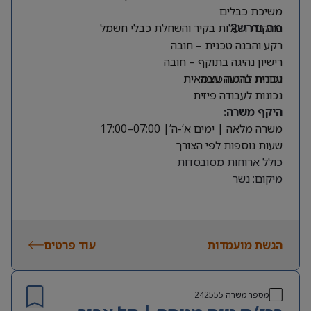
משיכת כבלים
התקנת תעלות בקיר והשחלת כבלי חשמל
מה נדרש?
רקע והבנה טכנית – חובה
רישיון נהיגה בתוקף – חובה
עברית ברמה טובה
נכונות להגעה עצמאית
נכונות לעבודה פיזית
היקף משרה:
משרה מלאה | ימים א’-ה’| 07:00–17:00
שעות נוספות לפי הצורך
כולל ארוחות מסובסדות
מיקום: נשר
הגשת מועמדות
עוד פרטים
מספר משרה
242555