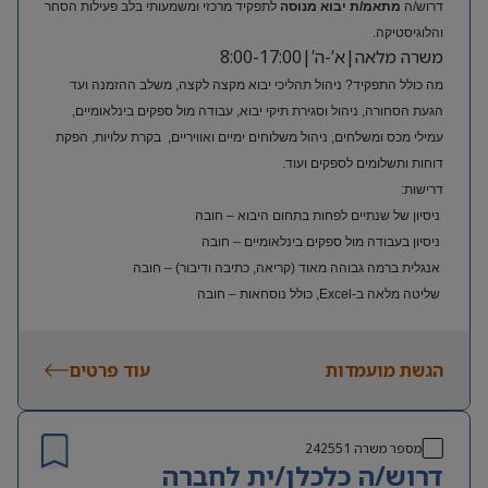
דרוש/ה
מתאמ/ת יבוא מנוסה
לתפקיד מרכזי ומשמעותי בלב פעילות הסחר
והלוגיסטיקה.
משרה מלאה|א’-ה’|8:00-17:00
מה כולל התפקיד? ניהול תהליכי יבוא מקצה לקצה, משלב ההזמנה ועד
הגעת הסחורה, ניהול וסגירת תיקי יבוא, עבודה מול ספקים בינלאומיים,
עמילי מכס ומשלחים, ניהול משלוחים ימיים ואוויריים, בקרת עלויות, הפקת
דוחות ותשלומים לספקים ועוד.
דרישות:
ניסיון של שנתיים לפחות בתחום היבוא – חובה
ניסיון בעבודה מול ספקים בינלאומיים – חובה
אנגלית ברמה גבוהה מאוד (קריאה, כתיבה ודיבור) – חובה
שליטה מלאה ב-Excel, כולל נוסחאות – חובה
ניסיון בעולם האופנה או הריטייל – יתרון משמעותי
הגשת מועמדות
עוד פרטים
מספר משרה
242551
דרוש/ה כלכלן/ית לחברה