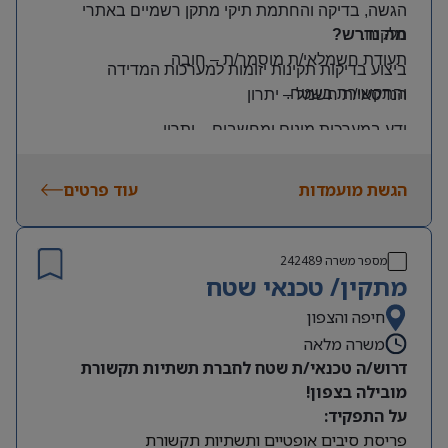
הגשה, בדיקה והחתמת תיקי מתקן רשמיים באתרי
הלקוח
.
מה נדרש?
תעודת חשמלאי/ת מוסמך/ת
–
חובה
ביצוע בדיקות תקינות יזומות למערכות המדידה
והתקשורת בשטח
.
הנדסאי/ת חשמל
–
יתרון
ידע במערכות מונים ומחשבים
–
יתרון
יכולת עמידה בלחץ ונכונות לעבודה מאומצת
הגשת מועמדות
עוד פרטים
היקף משרה:
משרה מלאה | ימים: א’-ה’ | שעות: 8:00–17:00
תנאים:
מספר משרה
242489
רכב צמוד וטלפון סלולרי
מתקין/ טכנאי שטח
שכר גבוה
חיפה והצפון
משרה מלאה
מיקום: קדימה צורן
דרוש/ה טכנאי/ת שטח לחברת תשתיות תקשורת
מובילה בצפון!
על התפקיד:
פריסת סיבים אופטיים ותשתיות תקשורת