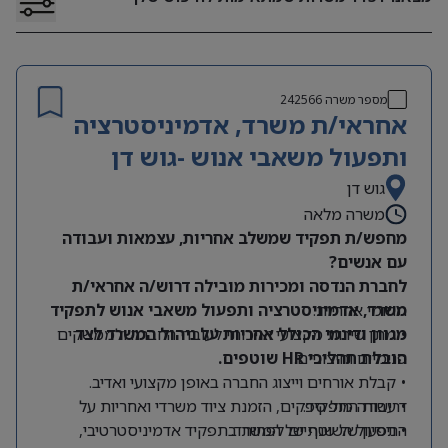
מספר משרה
242566
אחראי/ת משרד, אדמיניסטרציה
ותפעול משאבי אנוש -גוש דן
גוש דן
משרה מלאה
מחפש/ת תפקיד שמשלב אחריות, עצמאות ועבודה
עם אנשים?
לחברת הנדסה ומכירות מובילה דרוש/ה אחראי/ת
תחומי אחריות:
משרד, אדמיניסטרציה ותפעול משאבי אנוש לתפקיד
מגוון ודינמי הכולל אחריות על ניהול המשרד לצד
• מתן שירות מקצועי ואיכותי לעובדי החברה ולממשקים
הובלת תהליכי HR שוטפים.
פנימיים וחיצוניים.
• קבלת אורחים וייצוג החברה באופן מקצועי ואדיב.
דרישות התפקיד:
• עבודה מול ספקים, הזמנת ציוד משרדי ואחריות על
התפעול השוטף של המשרד.
• ניסיון של שנתיים לפחות בתפקיד אדמיניסטרטיבי,