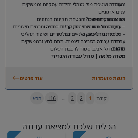
ומנוסה
– עבודה שוטפת מול מנהלי יחידות עסקיות וממשקים
פנים ארגוניים
מה אנחנו מחפשים?
– ביצוע בקרות שכר והבטחת תקינות הנתונים
– תעודת חשב/ת שכר מוסמך/ת – חובה
– עבודה מול חברות ביטוח, קרנות פנסיה וגורמים חיצוניים
– שליטה גבוהה באקסל – חובה
– הטמעת תהליכים, שינויים רגולטוריים ושיפור תהליכי
עבודה
– יכולת עבודה בסביבה דינמית, תחת לחץ ובממשקים
מרובים
מיקום:
תל אביב, סמוך לרכבת השלום
משרה מלאה | מודל עבודה היברידי
הגשת מועמדות
עוד פרטים
קודם
1
2
3
...
116
הבא
הכלים שלכם למציאת עבודה