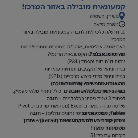
קמעונאית מובילה באזור המרכז!
גוש דן, השפלה
משרה מלאה
📊 דרוש/ה כלכלן/ית לחברה קמעונאית מובילה באזור
המרכז!
האם את/ה אנליטי/ת, אוהב/ת מספרים ומחפש/ת את
מה תעשו אצלנו?
האתגר הבא בעולם הקמעונאות הדינמי?
ניתוח דו”ח רווח והפסד (P&L).
בנייה וניהול של תקציבים ותחזיות עתידיות.
בנייה וניהול מדדי ביצוע מרכזיים (KPIs).
מה אנחנו מחפשים? (דרישות חובה)
ניתוח הוצאות והתחשבנות מול ספקים.
תואר ראשון בכלכלה –
חובה
.
ביצוע ניתוחים כלכליים שוטפים, כולל ניתוח מלאי מעמיק.
לפחות 3 שנות ניסיון ככלכלן/ית –
חובה
.
שליטה גבוהה מאוד ב-Excel (נוסחאות מורכבות, Pivot
Tables, עבודה עם בסיסי נתונים גדולים) –
יתרונות משמעותיים:
חובה
.
יכולת אנליטית גבוהה מאוד ויכולת למידה עצמאית.
ניסיון קודם בעולם הקמעונאות (Retail) – יתרון
משמעותי מאוד!
היכרות עם כלי BI.