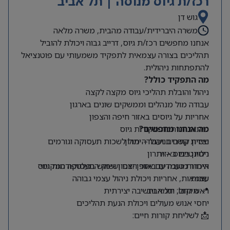
רכז/ת גיוס מנוסה | תל אביב
גוש דן
משרה היברידית/עבודה מהבית, משרה מלאה
אנחנו מחפשים רכז/ת גיוס, דרייב גבוה ויכולת להוביל
תהליכים בצורה עצמאית לתפקיד משמעותי עם פוטנציאל
להתפתחות ניהולית.
מה התפקיד כולל?
ניהול והובלת תהליכי גיוס מקצה לקצה
עבודה מול מנהלים וממשקים שונים בארגון
אחריות על גיוסים באזור חיפה והצפון
מה אנחנו מחפשים?
פיתוח והרחבת מקורות גיוס
ניסיון קודם בניהול – יתרון
יצירת קשרים ועבודה מול לשכות תעסוקה וגורמים
רלוונטיים באזור
ניסיון בגיוס – יתרון
היכרות טובה עם אזור הצפון ושוק התעסוקה המקומי
איתור מועמדים באופן יזום ושימוש בפלטפורמות גיוס
שונות
עצמאות, אחריות ויכולת ניהול עצמי גבוהה
📍 מיקום: תל אביב
ראש גדול, יוזמה וחשיבה יצירתית
יחסי אנוש מעולים ויכולת הנעת תהליכים
📩 לשליחת קורות חיים: