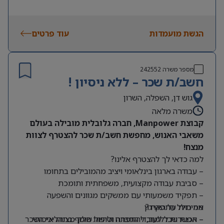
הגשת מועמדות
עוד פרטים
מספר משרה
242552
חשב/ת שכר – ללא ניסיון !
גוש דן, השפלה, השרון
משרה מלאה
קבוצת Manpower, חברה גלובלית מובילה בעולם
משאבי האנוש, מחפשת חשב/ת שכר להצטרף לצוות
מנצח!
למה כדאי לך להצטרף אלינו?
– עבודה בארגון בינלאומי ויציב מהמובילים בתחומו
– סביבת עבודה מקצועית, משפחתית ותומכת
– תפקיד משמעותי עם ממשקים מגוונים והשפעה
מה כולל התפקיד?
אמיתית על הארגון
– אפשרות ללמוד, להתפתח ולהיות חלק מצוות איכותי
– הכנת שכר לעובדי החברה וטיפול שוטף בתהליכי השכר